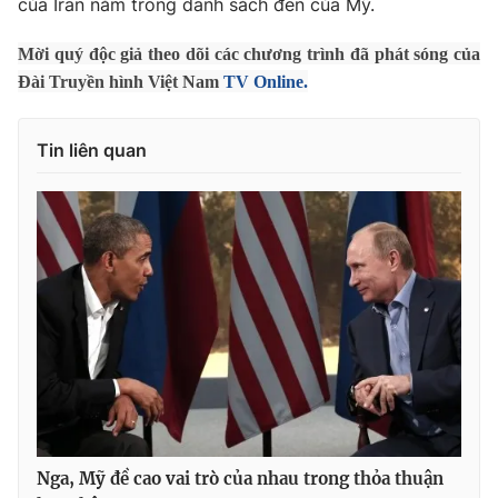
của Iran nằm trong danh sách đen của Mỹ.
Photo
Infographic
Mời quý độc giả theo dõi các chương trình đã phát sóng của
Đài Truyền hình Việt Nam
TV Online.
Video
Shorts video
Tin liên quan
VTV Money
VTV Thể thao
VTV Sức khoẻ
Bất động sản
Thị trường 24h
Tấm lòng Việt
VTV4
Vươn mình bằng AI
VTV9
VTV8
Nga, Mỹ đề cao vai trò của nhau trong thỏa thuận
Liên hệ tòa soạn
English