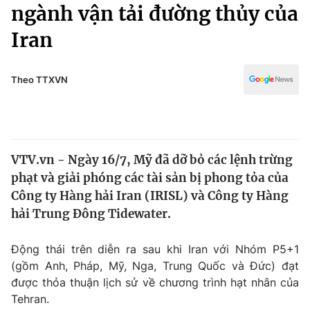
Chính trị
ngành vận tải đường thủy của
Truyền hình
Iran
Văn hóa - Giải trí
Xã hội
Y tế
Đời sống
Theo TTXVN
Pháp luật
Công nghệ
Giáo dục
Y tế
VTV.vn - Ngày 16/7, Mỹ đã dỡ bỏ các lệnh trừng
Thế giới
phạt và giải phóng các tài sản bị phong tỏa của
Tin tức
Công ty Hàng hải Iran (IRISL) và Công ty Hàng
Kinh tế
hải Trung Đông Tidewater.
Thế giới đó đây
Tài chính
Dữ liệu và đời sống
Câu chuyện quốc tế
Động thái trên diễn ra sau khi Iran với Nhóm P5+1
Thị trường
(gồm Anh, Pháp, Mỹ, Nga, Trung Quốc và Đức) đạt
được thỏa thuận lịch sử về chương trình hạt nhân của
Truyền hình
Góc doanh nghiệp
Tehran.