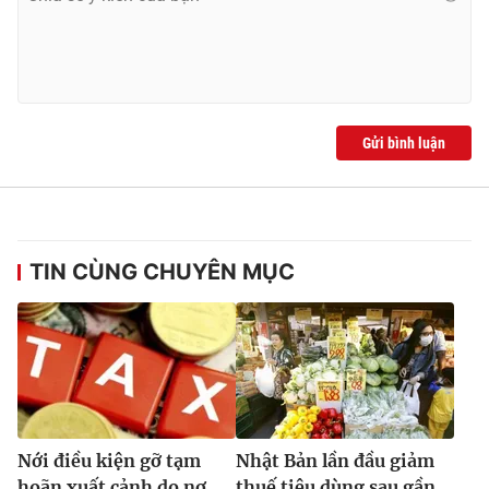
Ðiện thoại Thời báo VTV:
024.66 897 897
Email:
toasoan@vtv.vn
Liên hệ quảng cáo:
024-7300.7108
Gửi bình luận
TIN CÙNG CHUYÊN MỤC
® Cấm sao chép dưới mọi hình thức nếu không có sự chấp
thuận bằng văn bản. Ghi rõ nguồn VTV.vn khi phát hành lại
thông tin từ website này.
Nới điều kiện gỡ tạm
Nhật Bản lần đầu giảm
hoãn xuất cảnh do nợ
thuế tiêu dùng sau gần