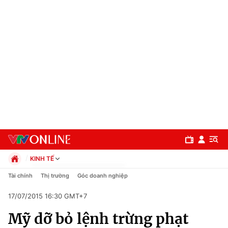
KINH TẾ
Chính trị
Tài chính
Thị trường
Góc doanh nghiệp
Xã hội
17/07/2015 16:30 GMT+7
Pháp luật
Chuyên mục
Kinh tế
Mỹ dỡ bỏ lệnh trừng phạt
Thể thao