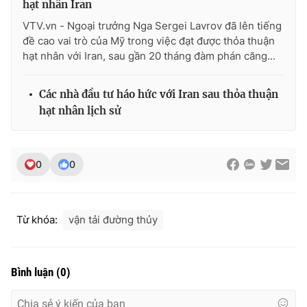
hạt nhân Iran
VTV.vn - Ngoại trưởng Nga Sergei Lavrov đã lên tiếng
đề cao vai trò của Mỹ trong việc đạt được thỏa thuận
hạt nhân với Iran, sau gần 20 tháng đàm phán căng...
THỜI BÁO VTV
Các nhà đầu tư háo hức với Iran sau thỏa thuận
hạt nhân lịch sử
Theo dõi báo trên
0
0
Cơ quan chủ quản:
Đài Truyền hình Việt Nam
Cơ quan báo chí:
Thời báo VTV
Giấy phép hoạt động báo in và báo điện tử số 483/GP-BTTTT
Từ khóa:
vận tải đường thủy
cấp ngày 29/12/2023
Tổng Biên tập:
Vũ Thanh Thủy
Phó Tổng Biên tập:
Nguyễn Thị Mỹ Hạnh, Phạm Quốc Thắng,
Bình luận
(
0
)
Nguyễn Trọng Ninh
Tổng đài VTV:
024.38 355 931 - 024.38 355 932