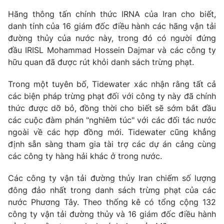
Phim VTV
Giải trí
Hãng thông tấn chính thức IRNA của Iran cho biết,
Hậu trường
danh tính của 16 giám đốc điều hành các hãng vận tải
Điện ảnh
đường thủy của nước này, trong đó có người đứng
Đời sống
Nhân vật
đầu IRISL Mohammad Hossein Dajmar và các công ty
Âm nhạc
Du lịch
hữu quan đã được rút khỏi danh sách trừng phạt.
Khán giả
Giáo dục
Sao
Làm đẹp
Giải sao mai
Trong một tuyên bố, Tidewater xác nhận rằng tất cả
Tuyển sinh
các biện pháp trừng phạt đối với công ty này đã chính
Công nghệ
Chất lượng cuộc sống
thức được dỡ bỏ, đồng thời cho biết sẽ sớm bắt đầu
Học trực tuyến
Hitech Công nghệ tương lai
các cuộc đàm phán "nghiêm túc" với các đối tác nước
Giao lưu trực tuyến
ngoài về các hợp đồng mới. Tidewater cũng khẳng
Sản phẩm
định sẵn sàng tham gia tài trợ các dự án cảng cùng
Lịch phát sóng
các công ty hàng hải khác ở trong nước.
Thị trường
Các công ty vận tải đường thủy Iran chiếm số lượng
Tư vấn
đông đảo nhất trong danh sách trừng phạt của các
Chuyên mục khác
nước Phương Tây. Theo thống kê có tổng cộng 132
Emagazine
Podcast
công ty vận tải đường thủy và 16 giám đốc điều hành