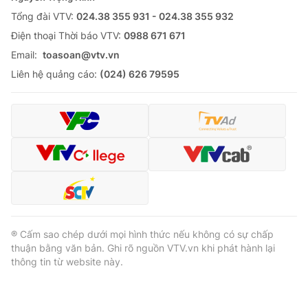
Tổng đài VTV:
024.38 355 931 - 024.38 355 932
Ðiện thoại Thời báo VTV:
0988 671 671
Email:
toasoan@vtv.vn
Liên hệ quảng cáo:
(024) 626 79595
® Cấm sao chép dưới mọi hình thức nếu không có sự chấp
thuận bằng văn bản. Ghi rõ nguồn VTV.vn khi phát hành lại
thông tin từ website này.