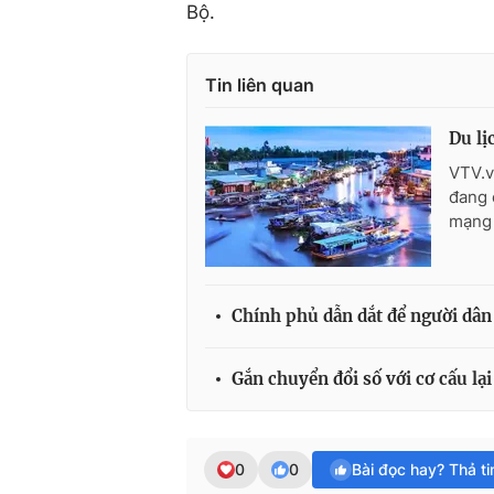
Bộ.
Tin liên quan
Du lị
VTV.v
đang 
mạng 
Chính phủ dẫn dắt để người dân
Gắn chuyển đổi số với cơ cấu lại
0
0
Bài đọc hay? Thả t