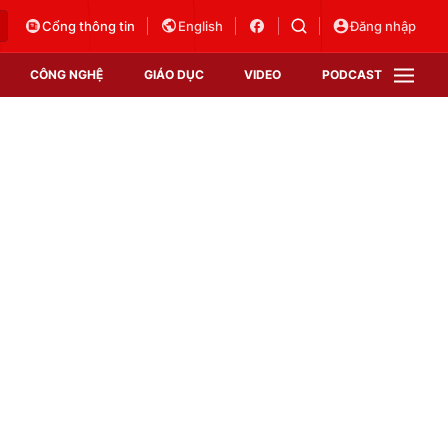
Cổng thông tin
English
Đăng nhập
CÔNG NGHỆ
GIÁO DỤC
VIDEO
PODCAST
VTV Money
VTV Thể thao
VTV Sức khoẻ
Bất động sản
Thị trường 24h
Tấm lòng Việt
Vươn mình bằng AI
VTV4
VTV8
VTV9
Lịch phát sóng
Giao lưu trực tuyến
Sự kiện