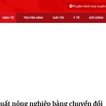
Truyền hình trực tuyến
KINH TẾ
TRUYỀN HÌNH
GIẢI TRÍ
Y TẾ
ĐỜI SỐNG
Pháp luật
Y tế
Truyền hình
Multimedia
Phim VTV
Video
Hậu trường
Shorts video
Nhân vật
Podcast
Khán giả
EMagazine
Giải sao mai
Photo
 xuất nông nghiệp bằng chuyển đổi
Infographic