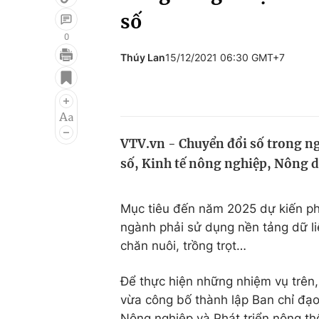
số
0
Thúy Lan
15/12/2021 06:30 GMT+7
Giải trí
Đời sống
Điện ảnh
Du lịch
Âm nhạc
Làm đẹp
VTV.vn - Chuyển đổi số trong ng
Sao
Chất lượng cuộc sốn
số, Kinh tế nông nghiệp, Nông d
Mục tiêu đến năm 2025 dự kiến ph
ngành phải sử dụng nền tảng dữ liệ
chăn nuôi, trồng trọt…
Để thực hiện những nhiệm vụ trên,
vừa công bố thành lập Ban chỉ đạ
Nông nghiệp và Phát triển nông th