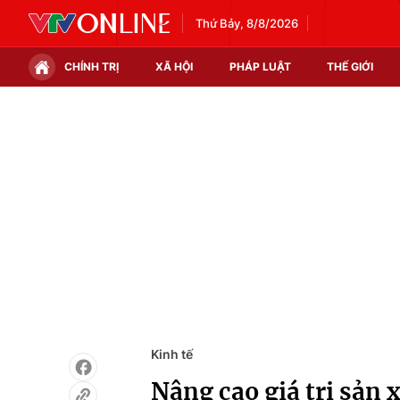
Thứ Bảy, 8/8/2026
CHÍNH TRỊ
XÃ HỘI
PHÁP LUẬT
THẾ GIỚI
Chính trị
Xã hội
Thế giới
Kinh tế
Tin tức
Tài chính
Thế giới đó đây
Thị trường
Câu chuyện quốc tế
Góc doanh nghiệp
Dữ liệu và đời sống
Kinh tế
Nâng cao giá trị sản