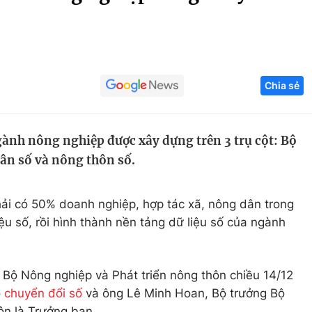
Góc ảnh
Giáo dục
Công nghệ
Chia sẻ
Tuyển sinh
Hitech Công ng
Học trực tuyến
Sản phẩm
ành nông nghiệp được xây dựng trên 3 trụ cột: Bộ
g
Thị trường
ân số và nông thôn số.
Tư vấn
ải có 50% doanh nghiệp, hợp tác xã, nông dân trong
u số, rồi hình thành nền tảng dữ liệu số của ngành
 Bộ Nông nghiệp và Phát triển nông thôn chiều 14/12
o
chuyển đổi số
và ông Lê Minh Hoan, Bộ trưởng Bộ
ôn là Trưởng ban.