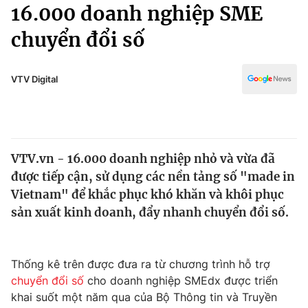
Chính trị
16.000 doanh nghiệp SME
Truyền hình
chuyển đổi số
Văn hóa - Giải trí
Xã hội
Y tế
Đời sống
VTV Digital
Pháp luật
Công nghệ
Giáo dục
Y tế
VTV.vn - 16.000 doanh nghiệp nhỏ và vừa đã
Thế giới
được tiếp cận, sử dụng các nền tảng số "made in
Tin tức
Vietnam" để khắc phục khó khăn và khôi phục
Kinh tế
sản xuất kinh doanh, đẩy nhanh chuyển đổi số.
Thế giới đó đây
Tài chính
Dữ liệu và đời sống
Câu chuyện quốc tế
Thị trường
Thống kê trên được đưa ra từ chương trình hỗ trợ
chuyển đổi số
cho doanh nghiệp SMEdx được triển
Truyền hình
Góc doanh nghiệp
khai suốt một năm qua của Bộ Thông tin và Truyền