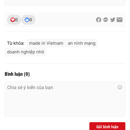
Ðiện thoại Thời báo VTV:
024.66 897 897
Email:
toasoan@vtv.vn
Liên hệ quảng cáo:
024-7300.7108
0
0
Từ khóa:
made in Vietnam
an ninh mạng
doanh nghiệp nhỏ
Bình luận
(
0
)
® Cấm sao chép dưới mọi hình thức nếu không có sự chấp
thuận bằng văn bản. Ghi rõ nguồn VTV.vn khi phát hành lại
thông tin từ website này.
Gửi bình luận