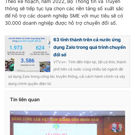
Theo kế hoạch, năm 2022, Bộ Thông tin và Truyền
thông sẽ tiếp tục lựa chọn các nền tảng số xuất sắc
Photo
Infographic
để hỗ trợ các doanh nghiệp SME với mục tiêu sẽ có
30.000 doanh nghiệp được hỗ trợ chuyển đổi số.
Video
Shorts video
63 tỉnh thành trên cả nước ứng
VTV Money
VTV Thể thao
dụng Zalo trong quá trình chuyển
đổi số
VTV Sức khoẻ
Bất động sản
VTV.vn- Tính đến hiện tại, tất cả tỉnh, thành
phố trên cả nước cùng nhiều bộ ngành đã
sử dụng Zalo trong công tác truyền thông, cải cách hành chính và xây
Thị trường 24h
Tấm lòng Việt
dựng chính quyền điện tử.
VTV4
Vươn mình bằng AI
Tin liên quan
VTV9
VTV8
Liên hệ tòa soạn
English