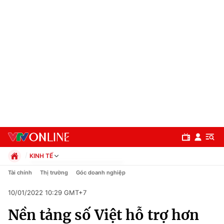
KINH TẾ
Chính trị
Tài chính
Thị trường
Góc doanh nghiệp
Xã hội
10/01/2022 10:29 GMT+7
Pháp luật
Chuyên mục
Kinh tế
Nền tảng số Việt hỗ trợ hơn
Thể thao