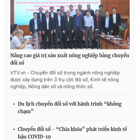
THỜI BÁO VTV
Nâng cao giá trị sản xuất nông nghiệp bằng chuyển
Theo dõi báo trên
đổi số
VTV.vn - Chuyển đổi số trong ngành nông nghiệp
Cơ quan chủ quản:
Đài Truyền hình Việt Nam
được xây dựng trên 3 trụ cột: Bộ số, Kinh tế nông
nghiệp, Nông dân số và nông thôn số.
Cơ quan báo chí:
Thời báo VTV
Giấy phép hoạt động báo in và báo điện tử số 483/GP-BTTTT
cấp ngày 29/12/2023
Du lịch chuyển đổi số với hành trình “không
Tổng Biên tập:
Vũ Thanh Thủy
chạm”
Phó Tổng Biên tập:
Nguyễn Thị Mỹ Hạnh, Phạm Quốc Thắng,
Nguyễn Trọng Ninh
Chuyển đổi số - “Chìa khóa” phát triển kinh tế
Tổng đài VTV:
024.38 355 931 - 024.38 355 932
hậu COVID-19