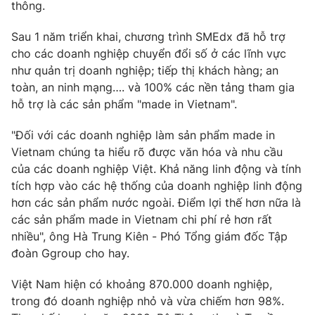
Phim VTV
thông.
Giải trí
Hậu trường
Sau 1 năm triển khai, chương trình SMEdx đã hỗ trợ
Điện ảnh
cho các doanh nghiệp chuyển đổi số ở các lĩnh vực
Đời sống
Nhân vật
như quản trị doanh nghiệp; tiếp thị khách hàng; an
Âm nhạc
Du lịch
toàn, an ninh mạng…. và 100% các nền tảng tham gia
Khán giả
Giáo dục
Sao
hỗ trợ là các sản phẩm "made in Vietnam".
Làm đẹp
Giải sao mai
Tuyển sinh
"Đối với các doanh nghiệp làm sản phẩm made in
Công nghệ
Chất lượng cuộc sống
Vietnam chúng ta hiểu rõ được văn hóa và nhu cầu
Học trực tuyến
Hitech Công nghệ tương lai
của các doanh nghiệp Việt. Khả năng linh động và tính
Giao lưu trực tuyến
tích hợp vào các hệ thống của doanh nghiệp linh động
Sản phẩm
hơn các sản phẩm nước ngoài. Điểm lợi thế hơn nữa là
Lịch phát sóng
các sản phẩm made in Vietnam chi phí rẻ hơn rất
Thị trường
nhiều", ông Hà Trung Kiên - Phó Tổng giám đốc Tập
Tư vấn
đoàn Ggroup cho hay.
Chuyên mục khác
Việt Nam hiện có khoảng 870.000 doanh nghiệp,
Emagazine
Podcast
trong đó doanh nghiệp nhỏ và vừa chiếm hơn 98%.