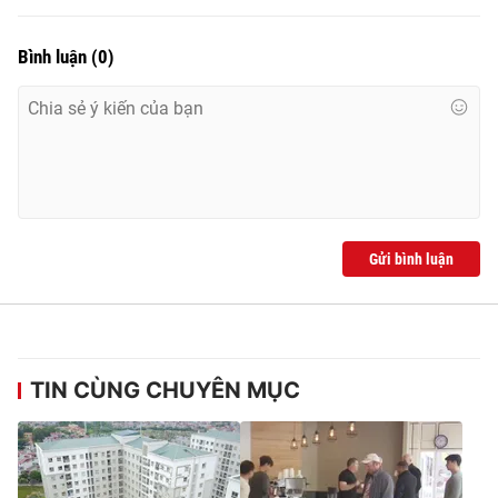
Bình luận
(
0
)
Gửi bình luận
TIN CÙNG CHUYÊN MỤC