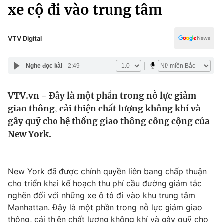
Chính trị
xe cộ đi vào trung tâm
Truyền hình
Văn hóa - Giải trí
Xã hội
Y tế
VTV Digital
Đời sống
Pháp luật
Công nghệ
Nghe đọc bài
2:49
Giáo dục
Y tế
VTV.vn - Đây là một phần trong nỗ lực giảm
giao thông, cải thiện chất lượng không khí và
Thế giới
gây quỹ cho hệ thống giao thông công cộng của
New York.
Tin tức
Kinh tế
Thế giới đó đây
Tài chính
New York đã được chính quyền liên bang chấp thuận
Dữ liệu và đời sống
Câu chuyện quốc tế
cho triển khai kế hoạch thu phí cầu đường giảm tắc
Thị trường
nghẽn đối với những xe ô tô đi vào khu trung tâm
Truyền hình
Góc doanh nghiệp
Manhattan. Đây là một phần trong nỗ lực giảm giao
thông, cải thiện chất lượng không khí và gây quỹ cho