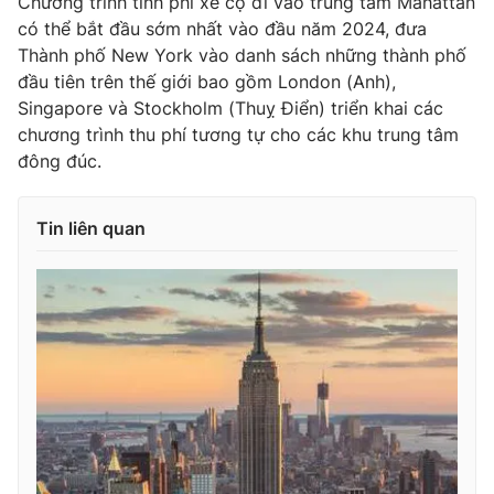
Chương trình tính phí xe cộ đi vào trung tâm Mahattan
Ðiện thoại Thời báo VTV:
024.66 897 897
có thể bắt đầu sớm nhất vào đầu năm 2024, đưa
Email:
toasoan@vtv.vn
Thành phố New York vào danh sách những thành phố
Liên hệ quảng cáo:
024-7300.7108
đầu tiên trên thế giới bao gồm London (Anh),
Singapore và Stockholm (Thuỵ Điển) triển khai các
chương trình thu phí tương tự cho các khu trung tâm
đông đúc.
Tin liên quan
® Cấm sao chép dưới mọi hình thức nếu không có sự chấp
thuận bằng văn bản. Ghi rõ nguồn VTV.vn khi phát hành lại
thông tin từ website này.