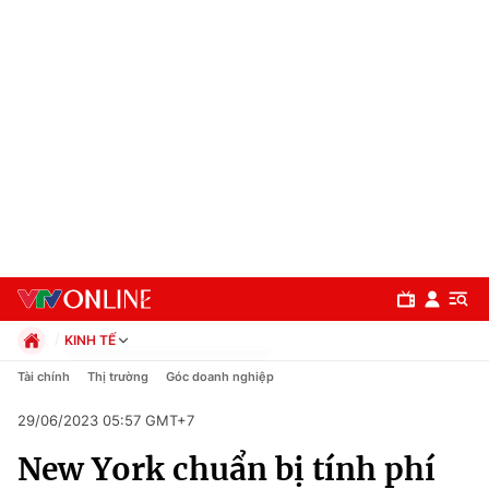
KINH TẾ
Chính trị
Tài chính
Thị trường
Góc doanh nghiệp
Xã hội
29/06/2023 05:57 GMT+7
Pháp luật
Chuyên mục
Kinh tế
New York chuẩn bị tính phí
Thể thao