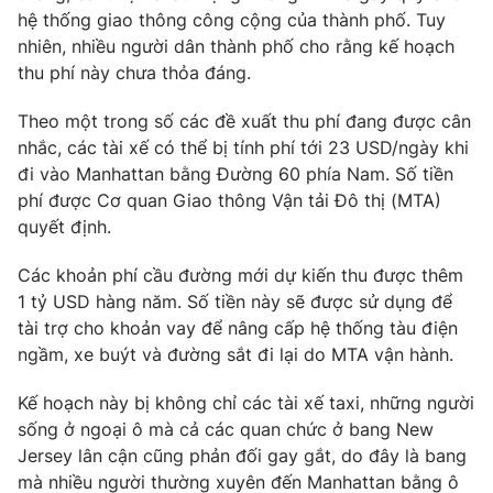
Phim VTV
hệ thống giao thông công cộng của thành phố. Tuy
Giải trí
nhiên, nhiều người dân thành phố cho rằng kế hoạch
Hậu trường
Điện ảnh
thu phí này chưa thỏa đáng.
Đời sống
Nhân vật
Âm nhạc
Theo một trong số các đề xuất thu phí đang được cân
Du lịch
Khán giả
nhắc, các tài xế có thể bị tính phí tới 23 USD/ngày khi
Giáo dục
Sao
đi vào Manhattan bằng Đường 60 phía Nam. Số tiền
Làm đẹp
Giải sao mai
Tuyển sinh
phí được Cơ quan Giao thông Vận tải Đô thị (MTA)
Công nghệ
Chất lượng cuộc sống
quyết định.
Học trực tuyến
Hitech Công nghệ tương lai
Các khoản phí cầu đường mới dự kiến thu được thêm
Giao lưu trực tuyến
1 tỷ USD hàng năm. Số tiền này sẽ được sử dụng để
Sản phẩm
tài trợ cho khoản vay để nâng cấp hệ thống tàu điện
Lịch phát sóng
Thị trường
ngầm, xe buýt và đường sắt đi lại do MTA vận hành.
Tư vấn
Kế hoạch này bị không chỉ các tài xế taxi, những người
Chuyên mục khác
sống ở ngoại ô mà cả các quan chức ở bang New
Jersey lân cận cũng phản đối gay gắt, do đây là bang
Emagazine
Podcast
mà nhiều người thường xuyên đến Manhattan bằng ô