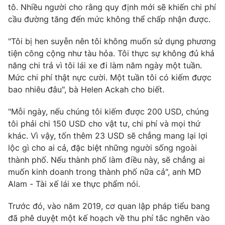
tô. Nhiều người cho rằng quy định mới sẽ khiến chi phí
Photo
Infographic
cầu đường tăng đến mức không thể chấp nhận được.
"Tôi bị hen suyễn nên tôi không muốn sử dụng phương
Video
Shorts video
tiện công cộng như tàu hỏa. Tôi thực sự không đủ khả
năng chi trả vì tôi lái xe đi làm năm ngày một tuần.
VTV Money
VTV Thể thao
Mức chi phí thật nực cười. Một tuần tôi có kiếm được
bao nhiêu đâu", bà Helen Ackah cho biết.
VTV Sức khoẻ
Bất động sản
"Mỗi ngày, nếu chúng tôi kiếm được 200 USD, chúng
tôi phải chi 150 USD cho vật tư, chi phí và mọi thứ
Thị trường 24h
Tấm lòng Việt
khác. Vì vậy, tốn thêm 23 USD sẽ chẳng mang lại lợi
lộc gì cho ai cả, đặc biệt những người sống ngoài
thành phố. Nếu thành phố làm điều này, sẽ chẳng ai
VTV4
Vươn mình bằng AI
muốn kinh doanh trong thành phố nữa cả", anh MD
Alam - Tài xế lái xe thực phẩm nói.
VTV9
VTV8
Trước đó, vào năm 2019, cơ quan lập pháp tiểu bang
đã phê duyệt một kế hoạch về thu phí tắc nghẽn vào
Liên hệ tòa soạn
English