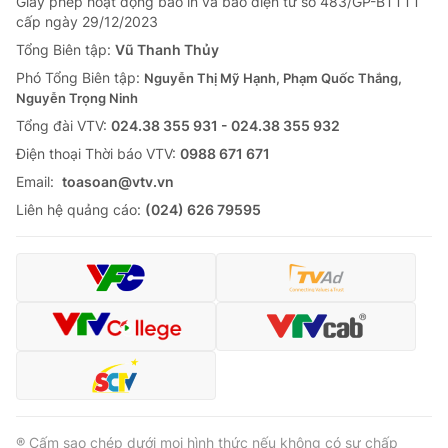
Giấy phép hoạt động báo in và báo điện tử số 483/GP-BTTTT
cấp ngày 29/12/2023
Tổng Biên tập:
Vũ Thanh Thủy
Phó Tổng Biên tập:
Nguyễn Thị Mỹ Hạnh, Phạm Quốc Thắng,
Nguyễn Trọng Ninh
Tổng đài VTV:
024.38 355 931 - 024.38 355 932
Ðiện thoại Thời báo VTV:
0988 671 671
Email:
toasoan@vtv.vn
Liên hệ quảng cáo:
(024) 626 79595
® Cấm sao chép dưới mọi hình thức nếu không có sự chấp