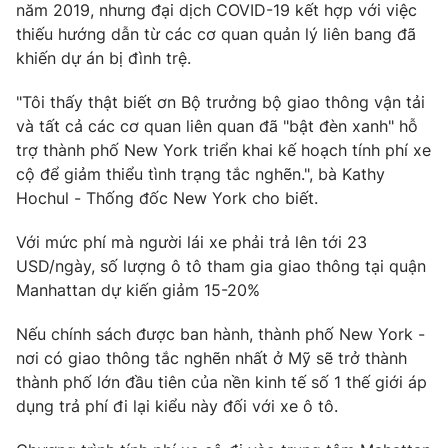
năm 2019, nhưng đại dịch COVID-19 kết hợp với việc
thiếu hướng dẫn từ các cơ quan quản lý liên bang đã
khiến dự án bị đình trệ.
THỜI BÁO VTV
"Tôi thấy thật biết ơn Bộ trưởng bộ giao thông vận tải
và tất cả các cơ quan liên quan đã "bật đèn xanh" hỗ
trợ thành phố New York triển khai kế hoạch tính phí xe
cộ để giảm thiểu tình trạng tắc nghẽn.", bà Kathy
Theo dõi báo trên
Hochul - Thống đốc New York cho biết.
Với mức phí mà người lái xe phải trả lên tới 23
Cơ quan chủ quản:
Đài Truyền hình Việt Nam
USD/ngày, số lượng ô tô tham gia giao thông tại quận
Cơ quan báo chí:
Thời báo VTV
Manhattan dự kiến giảm 15-20%
Giấy phép hoạt động báo in và báo điện tử số 483/GP-BTTTT
cấp ngày 29/12/2023
Nếu chính sách được ban hành, thành phố New York -
Tổng Biên tập:
Vũ Thanh Thủy
nơi có giao thông tắc nghẽn nhất ở Mỹ sẽ trở thành
thành phố lớn đầu tiên của nền kinh tế số 1 thế giới áp
Phó Tổng Biên tập:
Nguyễn Thị Mỹ Hạnh, Phạm Quốc Thắng,
Nguyễn Trọng Ninh
dụng trả phí đi lại kiểu này đối với xe ô tô.
Tổng đài VTV:
024.38 355 931 - 024.38 355 932