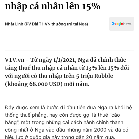
Chính trị
nhập cá nhân lên 15%
Truyền hình
Văn hóa - Giải trí
Xã hội
Y tế
Nhật Linh (PV Đài THVN thường trú tại Nga)
Đời sống
Pháp luật
Công nghệ
Giáo dục
Y tế
VTV.vn - Từ ngày 1/1/2021, Nga đã chính thức
tăng thuế thu nhập cá nhân từ 13% lên 15% đối
Thế giới
với người có thu nhập trên 5 triệu Rubble
(khoảng 68.000 USD) mỗi năm.
Tin tức
Kinh tế
Thế giới đó đây
Tài chính
Đây được xem là bước đi đầu tiên đưa Nga ra khỏi hệ
Dữ liệu và đời sống
Câu chuyện quốc tế
thống thuế phẳng, hay còn được gọi là thuế "cào
Thị trường
bằng", một trong những cải cách hành chính thành
Truyền hình
Góc doanh nghiệp
công nhất ở Nga vào đầu những năm 2000 và đã có
hiệu lực ở quốc gia này trong gần 20 năm qua.