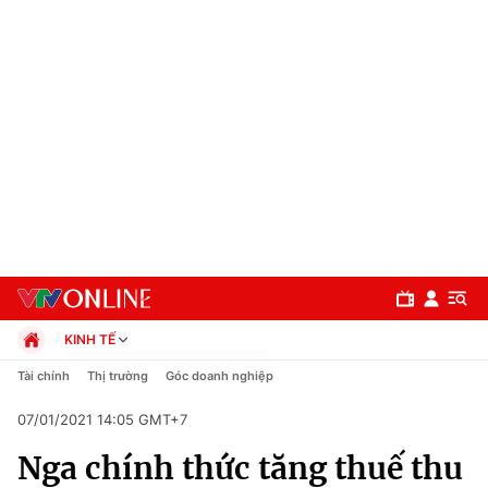
KINH TẾ
Chính trị
Tài chính
Thị trường
Góc doanh nghiệp
Xã hội
07/01/2021 14:05 GMT+7
Pháp luật
Chuyên mục
Kinh tế
Nga chính thức tăng thuế thu
Thể thao