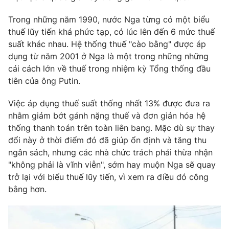
Phim VTV
Giải trí
Trong những năm 1990, nước Nga từng có một biểu
Hậu trường
thuế lũy tiến khá phức tạp, có lúc lên đến 6 mức thuế
Điện ảnh
Đời sống
Nhân vật
suất khác nhau. Hệ thống thuế "cào bằng" được áp
Âm nhạc
dụng từ năm 2001 ở Nga là một trong những những
Du lịch
Khán giả
cải cách lớn về thuế trong nhiệm kỳ Tổng thống đầu
Giáo dục
Sao
tiên của ông Putin.
Làm đẹp
Giải sao mai
Tuyển sinh
Công nghệ
Chất lượng cuộc sống
Việc áp dụng thuế suất thống nhất 13% được đưa ra
Học trực tuyến
nhằm giảm bớt gánh nặng thuế và đơn giản hóa hệ
Hitech Công nghệ tương lai
thống thanh toán trên toàn liên bang. Mặc dù sự thay
Giao lưu trực tuyến
đổi này ở thời điểm đó đã giúp ổn định và tăng thu
Sản phẩm
ngân sách, nhưng các nhà chức trách phải thừa nhận
Lịch phát sóng
Thị trường
"không phải là vĩnh viễn", sớm hay muộn Nga sẽ quay
trở lại với biểu thuế lũy tiến, vì xem ra điều đó công
Tư vấn
bằng hơn.
Chuyên mục khác
Emagazine
Podcast