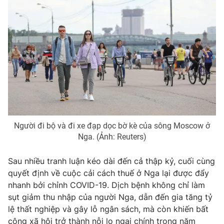
Photo
Infographic
Video
Shorts video
VTV Money
VTV Thể thao
VTV Sức khoẻ
Bất động sản
Người đi bộ và đi xe đạp dọc bờ kè của sông Moscow ở
Thị trường 24h
Tấm lòng Việt
Nga. (Ảnh: Reuters)
Sau nhiều tranh luận kéo dài đến cả thập kỷ, cuối cùng
VTV4
Vươn mình bằng AI
quyết định về cuộc cải cách thuế ở Nga lại được đẩy
nhanh bởi chỉnh COVID-19. Dịch bệnh không chỉ làm
VTV9
VTV8
sụt giảm thu nhập của người Nga, dẫn đến gia tăng tỷ
lệ thất nghiệp và gây lỗ ngân sách, mà còn khiến bất
Liên hệ tòa soạn
English
công xã hội trở thành nỗi lo ngại chính trong năm