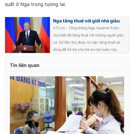
Ðiện thoại Thời báo VTV:
024.66 897 897
suất ở Nga trong tương lai.
Email:
toasoan@vtv.vn
Liên hệ quảng cáo:
024-7300.7108
Nga tăng thuế với giới nhà giàu
VTV.vn - Tổng thống Nga Vladimir Putin
cho biết đã tăng thuế với những người giàu
có. Số tiền thu được từ việc tăng thuế sẽ
dùng để hỗ trợ cho trẻ em tại nước này.
Tin liên quan
® Cấm sao chép dưới mọi hình thức nếu không có sự chấp
thuận bằng văn bản. Ghi rõ nguồn VTV.vn khi phát hành lại
thông tin từ website này.