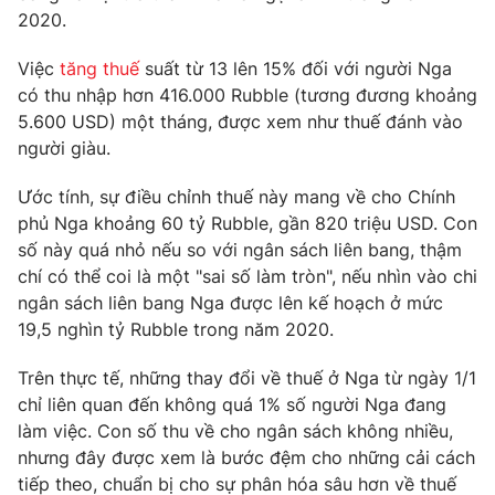
2020.
Việc
tăng thuế
suất từ 13 lên 15% đối với người Nga
có thu nhập hơn 416.000 Rubble (tương đương khoảng
THỜI BÁO VTV
5.600 USD) một tháng, được xem như thuế đánh vào
người giàu.
Ước tính, sự điều chỉnh thuế này mang về cho Chính
Theo dõi báo trên
phủ Nga khoảng 60 tỷ Rubble, gần 820 triệu USD. Con
số này quá nhỏ nếu so với ngân sách liên bang, thậm
chí có thể coi là một "sai số làm tròn", nếu nhìn vào chi
Cơ quan chủ quản:
Đài Truyền hình Việt Nam
ngân sách liên bang Nga được lên kế hoạch ở mức
Cơ quan báo chí:
Thời báo VTV
19,5 nghìn tỷ Rubble trong năm 2020.
Giấy phép hoạt động báo in và báo điện tử số 483/GP-BTTTT
cấp ngày 29/12/2023
Trên thực tế, những thay đổi về thuế ở Nga từ ngày 1/1
Tổng Biên tập:
Vũ Thanh Thủy
chỉ liên quan đến không quá 1% số người Nga đang
Phó Tổng Biên tập:
Nguyễn Thị Mỹ Hạnh, Phạm Quốc Thắng,
làm việc. Con số thu về cho ngân sách không nhiều,
Nguyễn Trọng Ninh
nhưng đây được xem là bước đệm cho những cải cách
Tổng đài VTV:
024.38 355 931 - 024.38 355 932
tiếp theo, chuẩn bị cho sự phân hóa sâu hơn về thuế