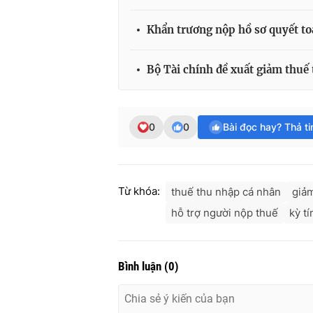
Khẩn trương nộp hồ sơ quyết to
Bộ Tài chính đề xuất giảm thuế
0
0
Bài đọc hay? Thả t
Từ khóa:
thuế thu nhập cá nhân
giảm
hỗ trợ người nộp thuế
kỳ t
Bình luận
(
0
)