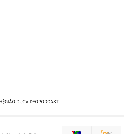
HỆ
GIÁO DỤC
VIDEO
PODCAST