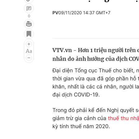
PV
09/11/2020 14:37 GMT+7
0
Giải trí
Đời sống
Điện ảnh
Du lịch
VTV.vn - Hơn 1 triệu người trên
Âm nhạc
Làm đẹp
nhân do ảnh hưởng của dịch CO
Sao
Chất lượng cuộc sốn
Đại diện Tổng cục Thuế cho biết, 
thời gian vừa qua đã góp phần hỗ 
khăn, nhất là các cá nhân, người 
đại dịch COVID-19.
Trong đó phải kể đến Nghị quyết 
giảm trừ gia cảnh của
thuế thu nh
kỳ tính thuế năm 2020.