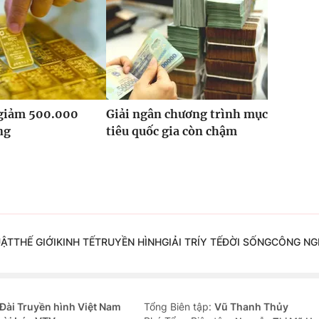
 giảm 500.000
Giải ngân chương trình mục
ng
tiêu quốc gia còn chậm
UẬT
THẾ GIỚI
KINH TẾ
TRUYỀN HÌNH
GIẢI TRÍ
Y TẾ
ĐỜI SỐNG
CÔNG NG
Đài Truyền hình Việt Nam
Tổng Biên tập:
Vũ Thanh Thủy