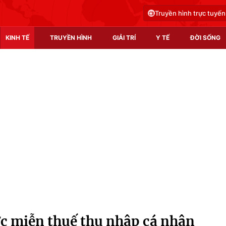
Truyền hình trực tuyến
KINH TẾ
TRUYỀN HÌNH
GIẢI TRÍ
Y TẾ
ĐỜI SỐNG
Pháp luật
Y tế
Truyền hình
Multimedia
Phim VTV
Video
Hậu trường
Shorts video
Nhân vật
Podcast
Khán giả
EMagazine
Giải sao mai
Photo
ợc miễn thuế thu nhập cá nhân
Infographic