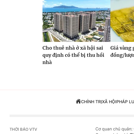
Cho thuê nhà ở xã hội sai
Giá vàng
quy định có thể bị thu hồi
đồng/lượ
nhà
CHÍNH TRỊ
XÃ HỘI
PHÁP L
Cơ quan chủ quản:
THỜI BÁO VTV