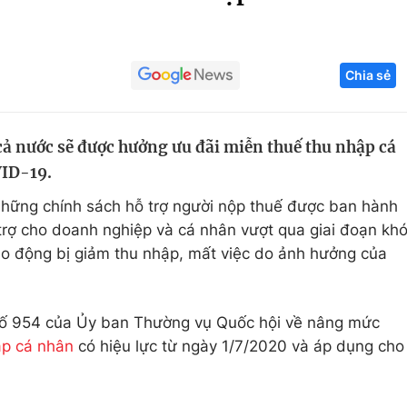
Góc ảnh
Chia sẻ
Giáo dục
Công nghệ
Tuyển sinh
Hitech Công ng
 cả nước sẽ được hưởng ưu đãi miễn thuế thu nhập cá
Học trực tuyến
Sản phẩm
VID-19.
g
Thị trường
những chính sách hỗ trợ người nộp thuế được ban hành
Tư vấn
trợ cho doanh nghiệp và cá nhân vượt qua giai đoạn kh
lao động bị giảm thu nhập, mất việc do ảnh hưởng của
số 954 của Ủy ban Thường vụ Quốc hội về nâng mức
ập cá nhân
có hiệu lực từ ngày 1/7/2020 và áp dụng cho