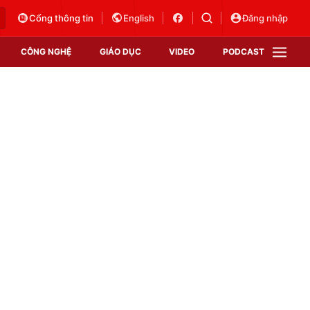
Cổng thông tin
English
Đăng nhập
CÔNG NGHỆ
GIÁO DỤC
VIDEO
PODCAST
VTV Money
VTV Thể thao
VTV Sức khoẻ
Bất động sản
Thị trường 24h
Tấm lòng Việt
Vươn mình bằng AI
VTV4
VTV8
VTV9
Lịch phát sóng
Giao lưu trực tuyến
Sự kiện