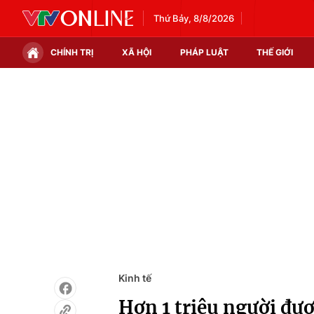
Thứ Bảy, 8/8/2026
CHÍNH TRỊ
XÃ HỘI
PHÁP LUẬT
THẾ GIỚI
Chính trị
Xã hội
Thế giới
Kinh tế
Tin tức
Tài chính
Thế giới đó đây
Thị trường
Câu chuyện quốc tế
Góc doanh nghiệp
Dữ liệu và đời sống
Kinh tế
Hơn 1 triệu người đư