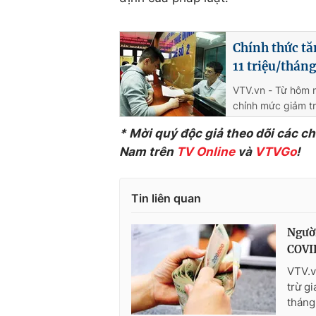
Chính thức tă
11 triệu/thán
VTV.vn - Từ hôm 
chỉnh mức giảm tr
* Mời quý độc giả theo dõi các c
Nam trên
TV Online
và
VTVGo
!
Tin liên quan
Người
COVI
VTV.v
trừ g
tháng