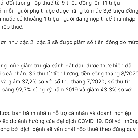
i đối tượng nộp thuế từ 9 triệu đồng lên 11 triệu
ới mỗi người phụ thuộc được nâng từ mức 3,6 triệu đồn
cả nước có khoảng 1 triệu người đang nộp thuế thu nhập
 nộp thuế.
 hơn như bậc 2, bậc 3 sẽ được giảm số tiền đóng do mứ
âng mức giảm trừ gia cảnh bắt đầu được thực hiện đã
p cá nhân. Số thu từ tiền lương, tiền công tháng 8/202
à giảm 37,2% so với số thu tháng 7/2020; số thu từ
20 bằng 92,7% cùng kỳ năm 2019 và giảm 43,3% so với
 được ban hành nhằm hỗ trợ cá nhân và doanh nghiệp
việc do ảnh hưởng của đại dịch COVID-19. Đối với nhữn
hưởng bởi dịch bệnh sẽ vẫn phải nộp thuế theo đúng quy