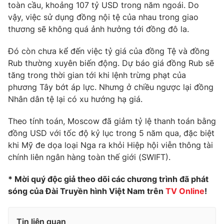
toàn cầu, khoảng 107 tỷ USD trong năm ngoái. Do
Photo
Infographic
vậy, việc sử dụng đồng nội tệ của nhau trong giao
thương sẽ không quá ảnh hưởng tới đồng đô la.
Video
Shorts video
Đó còn chưa kể đến việc tỷ giá của đồng Tệ và đồng
Rub thường xuyên biến động. Dự báo giá đồng Rub sẽ
VTV Money
VTV Thể thao
tăng trong thời gian tới khi lệnh trừng phạt của
phương Tây bớt áp lực. Nhưng ở chiều ngược lại đồng
Nhân dân tệ lại có xu hướng hạ giá.
VTV Sức khoẻ
Bất động sản
Theo tính toán, Moscow đã giảm tỷ lệ thanh toán bằng
Thị trường 24h
Tấm lòng Việt
đồng USD với tốc độ kỷ lục trong 5 năm qua, đặc biệt
khi Mỹ đe dọa loại Nga ra khỏi Hiệp hội viễn thông tài
chính liên ngân hàng toàn thế giới (SWIFT).
VTV4
Vươn mình bằng AI
* Mời quý độc giả theo dõi các chương trình đã phát
VTV9
VTV8
sóng của Đài Truyền hình Việt Nam trên
TV Online
!
Liên hệ tòa soạn
English
Tin liên quan