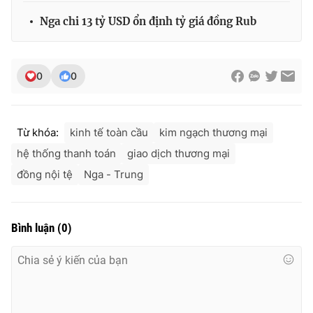
Ðiện thoại Thời báo VTV:
024.66 897 897
Nga chi 13 tỷ USD ổn định tỷ giá đồng Rub
Email:
toasoan@vtv.vn
Liên hệ quảng cáo:
024-7300.7108
0
0
Từ khóa:
kinh tế toàn cầu
kim ngạch thương mại
hệ thống thanh toán
giao dịch thương mại
đồng nội tệ
Nga - Trung
Bình luận
(
0
)
® Cấm sao chép dưới mọi hình thức nếu không có sự chấp
thuận bằng văn bản. Ghi rõ nguồn VTV.vn khi phát hành lại
thông tin từ website này.