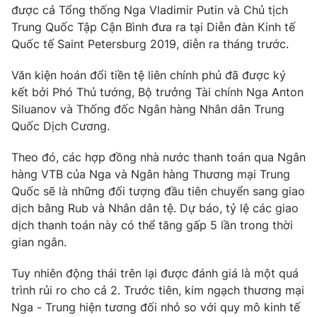
Phim VTV
được cả Tổng thống Nga Vladimir Putin và Chủ tịch
Giải trí
Trung Quốc Tập Cận Bình đưa ra tại Diễn đàn Kinh tế
Hậu trường
Quốc tế Saint Petersburg 2019, diễn ra tháng trước.
Điện ảnh
Đời sống
Nhân vật
Âm nhạc
Văn kiện hoán đổi tiền tệ liên chính phủ đã được ký
Du lịch
Khán giả
kết bởi Phó Thủ tướng, Bộ trưởng Tài chính Nga Anton
Giáo dục
Sao
Siluanov và Thống đốc Ngân hàng Nhân dân Trung
Làm đẹp
Giải sao mai
Quốc Dịch Cương.
Tuyển sinh
Công nghệ
Chất lượng cuộc sống
Học trực tuyến
Theo đó, các hợp đồng nhà nước thanh toán qua Ngân
Hitech Công nghệ tương lai
hàng VTB của Nga và Ngân hàng Thương mại Trung
Giao lưu trực tuyến
Quốc sẽ là những đối tượng đầu tiên chuyển sang giao
Sản phẩm
dịch bằng Rub và Nhân dân tệ. Dự báo, tỷ lệ các giao
Lịch phát sóng
Thị trường
dịch thanh toán này có thể tăng gấp 5 lần trong thời
gian ngắn.
Tư vấn
Chuyên mục khác
Tuy nhiên động thái trên lại được đánh giá là một quá
trình rủi ro cho cả 2. Trước tiên, kim ngạch thương mại
Emagazine
Podcast
Nga - Trung hiện tương đối nhỏ so với quy mô kinh tế