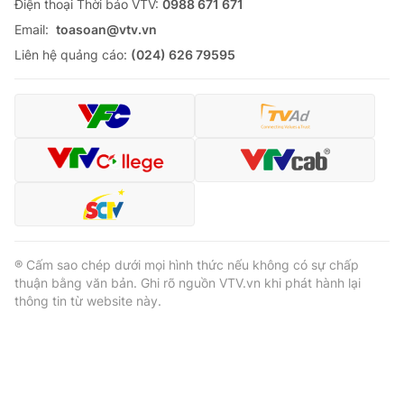
Ðiện thoại Thời báo VTV:
0988 671 671
Email:
toasoan@vtv.vn
Liên hệ quảng cáo:
(024) 626 79595
® Cấm sao chép dưới mọi hình thức nếu không có sự chấp
thuận bằng văn bản. Ghi rõ nguồn VTV.vn khi phát hành lại
thông tin từ website này.