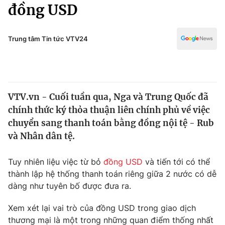
Chính trị
đồng USD
Truyền hình
Văn hóa - Giải trí
Xã hội
Y tế
Trung tâm Tin tức VTV24
Đời sống
Pháp luật
Công nghệ
Giáo dục
Y tế
VTV.vn - Cuối tuần qua, Nga và Trung Quốc đã
chính thức ký thỏa thuận liên chính phủ về việc
Thế giới
chuyển sang thanh toán bằng đồng nội tệ - Rub
và Nhân dân tệ.
Tin tức
Kinh tế
Thế giới đó đây
Tuy nhiên liệu việc từ bỏ
đồng USD
và tiến tới có thể
Tài chính
thành lập hệ thống thanh toán riêng giữa 2 nước có dễ
Dữ liệu và đời sống
Câu chuyện quốc tế
dàng như tuyên bố được đưa ra.
Thị trường
Truyền hình
Xem xét lại vai trò của đồng USD trong giao dịch
Góc doanh nghiệp
thương mại là một trong những quan điểm thống nhất