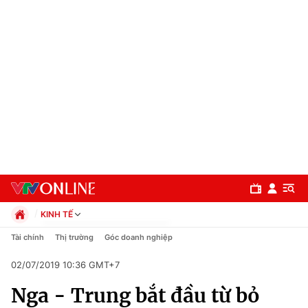
KINH TẾ
Chính trị
Tài chính
Thị trường
Góc doanh nghiệp
Xã hội
02/07/2019 10:36 GMT+7
Pháp luật
Chuyên mục
Kinh tế
Nga - Trung bắt đầu từ bỏ
Thể thao