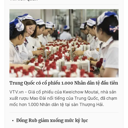
THỜI BÁO VTV
Theo dõi báo trên
Cơ quan chủ quản:
Đài Truyền hình Việt Nam
Cơ quan báo chí:
Thời báo VTV
Trung Quốc có cổ phiếu 1.000 Nhân dân tệ đầu tiên
Giấy phép hoạt động báo in và báo điện tử số 483/GP-BTTTT
VTV.vn - Giá cổ phiếu của Kweichow Moutai, nhà sản
cấp ngày 29/12/2023
xuất rượu Mao Đài nổi tiếng của Trung Quốc, đã chạm
Tổng Biên tập:
Vũ Thanh Thủy
mốc hơn 1.000 Nhân dân tệ tại sàn Thượng Hải.
Phó Tổng Biên tập:
Nguyễn Thị Mỹ Hạnh, Phạm Quốc Thắng,
Nguyễn Trọng Ninh
Đồng Rub giảm xuống mức kỷ lục
Tổng đài VTV:
024.38 355 931 - 024.38 355 932