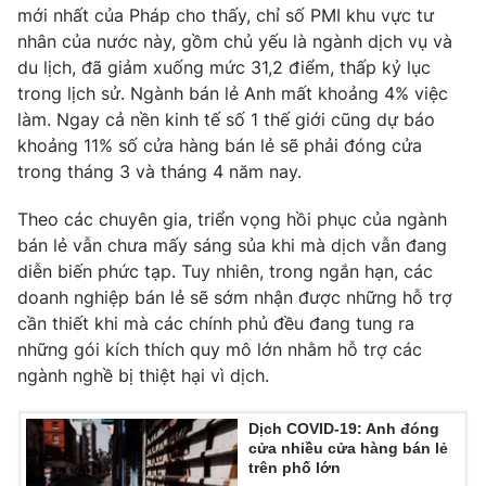
mới nhất của Pháp cho thấy, chỉ số PMI khu vực tư
Photo
Infographic
nhân của nước này, gồm chủ yếu là ngành dịch vụ và
du lịch, đã giảm xuống mức 31,2 điểm, thấp kỷ lục
trong lịch sử. Ngành bán lẻ Anh mất khoảng 4% việc
Video
Shorts video
làm. Ngay cả nền kinh tế số 1 thế giới cũng dự báo
khoảng 11% số cửa hàng bán lẻ sẽ phải đóng cửa
VTV Money
VTV Thể thao
trong tháng 3 và tháng 4 năm nay.
Theo các chuyên gia, triển vọng hồi phục của ngành
VTV Sức khoẻ
Bất động sản
bán lẻ vẫn chưa mấy sáng sủa khi mà dịch vẫn đang
diễn biến phức tạp. Tuy nhiên, trong ngắn hạn, các
Thị trường 24h
Tấm lòng Việt
doanh nghiệp bán lẻ sẽ sớm nhận được những hỗ trợ
cần thiết khi mà các chính phủ đều đang tung ra
VTV4
những gói kích thích quy mô lớn nhằm hỗ trợ các
Vươn mình bằng AI
ngành nghề bị thiệt hại vì dịch.
VTV9
VTV8
Dịch COVID-19: Anh đóng
cửa nhiều cửa hàng bán lẻ
trên phố lớn
Liên hệ tòa soạn
English