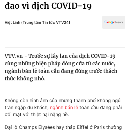
Chính trị
đao vì dịch COVID-19
Truyền hình
Văn hóa - Giải trí
Xã hội
Y tế
Việt Linh (Trung tâm Tin tức VTV24)
Đời sống
Pháp luật
Công nghệ
Giáo dục
Y tế
VTV.vn - Trước sự lây lan của dịch COVID-19
cùng những biện pháp đóng cửa từ các nước,
Thế giới
ngành bán lẻ toàn cầu đang đứng trước thách
thức không nhỏ.
Tin tức
Kinh tế
Thế giới đó đây
Tài chính
Không còn hình ảnh của những thành phố không ngủ
Dữ liệu và đời sống
Câu chuyện quốc tế
tràn ngập du khách,
ngành bán lẻ
toàn cầu đang phải
Thị trường
đối mặt với thiệt hại nặng nề.
Truyền hình
Góc doanh nghiệp
Đại lộ Champs Élysées hay tháp Eiffel ở Paris thường