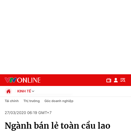
KINH TẾ
Chính trị
Tài chính
Thị trường
Góc doanh nghiệp
Xã hội
27/03/2020 06:19 GMT+7
Pháp luật
Chuyên mục
Kinh tế
Ngành bán lẻ toàn cầu lao
Thể thao