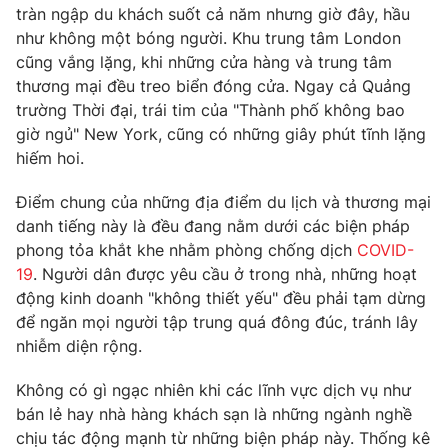
Phim VTV
tràn ngập du khách suốt cả năm nhưng giờ đây, hầu
Giải trí
như không một bóng người. Khu trung tâm London
Hậu trường
cũng vắng lặng, khi những cửa hàng và trung tâm
Điện ảnh
Đời sống
Nhân vật
thương mại đều treo biển đóng cửa. Ngay cả Quảng
Âm nhạc
trường Thời đại, trái tim của "Thành phố không bao
Du lịch
Khán giả
giờ ngủ" New York, cũng có những giây phút tĩnh lặng
Giáo dục
Sao
hiếm hoi.
Làm đẹp
Giải sao mai
Tuyển sinh
Công nghệ
Chất lượng cuộc sống
Điểm chung của những địa điểm du lịch và thương mại
Học trực tuyến
danh tiếng này là đều đang nằm dưới các biện pháp
Hitech Công nghệ tương lai
phong tỏa khắt khe nhằm phòng chống dịch
COVID-
Giao lưu trực tuyến
19
. Người dân được yêu cầu ở trong nhà, những hoạt
Sản phẩm
động kinh doanh "không thiết yếu" đều phải tạm dừng
Lịch phát sóng
Thị trường
để ngăn mọi người tập trung quá đông đúc, tránh lây
nhiễm diện rộng.
Tư vấn
Chuyên mục khác
Không có gì ngạc nhiên khi các lĩnh vực dịch vụ như
bán lẻ hay nhà hàng khách sạn là những ngành nghề
Emagazine
Podcast
chịu tác động mạnh từ những biện pháp này. Thống kê