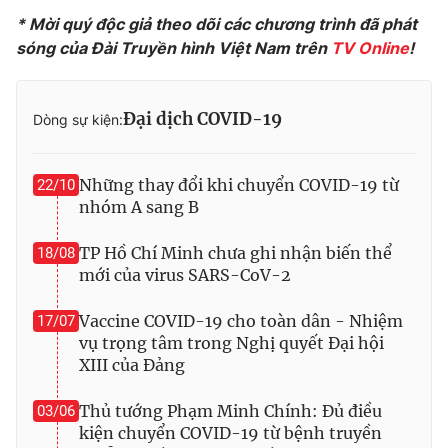
Ðiện thoại Thời báo VTV:
024.66 897 897
* Mời quý độc giả theo dõi các chương trình đã phát
Email:
toasoan@vtv.vn
sóng của Đài Truyền hình Việt Nam trên
TV Online
!
Liên hệ quảng cáo:
024-7300.7108
Đại dịch COVID-19
Dòng sự kiện:
Những thay đổi khi chuyển COVID-19 từ
22/10
nhóm A sang B
TP Hồ Chí Minh chưa ghi nhận biến thể
18/08
mới của virus SARS-CoV-2
Vaccine COVID-19 cho toàn dân - Nhiệm
17/07
vụ trọng tâm trong Nghị quyết Đại hội
® Cấm sao chép dưới mọi hình thức nếu không có sự chấp
XIII của Đảng
thuận bằng văn bản. Ghi rõ nguồn VTV.vn khi phát hành lại
thông tin từ website này.
Thủ tướng Phạm Minh Chính: Đủ điều
03/06
kiện chuyển COVID-19 từ bệnh truyền