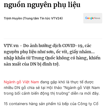
Chính trị
nguồn nguyên phụ liệu
Truyền hình
Văn hóa - Giải trí
Xã hội
Y tế
Trịnh Huyền (Trung tâm Tin tức VTV24)
Đời sống
Pháp luật
Công nghệ
Giáo dục
Y tế
VTV.vn - Do ảnh hưởng dịch COVID-19, các
nguyên phụ liệu như sơn, ốc vít, giấy nhám...
Thế giới
nhập khẩu từ Trung Quốc không có hàng, khiến
sản xuất của DN bị đình trệ.
Tin tức
Kinh tế
Thế giới đó đây
Tài chính
Ngành gỗ Việt Nam
đang gặp khó là thực tế được
Dữ liệu và đời sống
Câu chuyện quốc tế
nhiều DN gỗ chia sẻ tại Hội thảo "Ngành gỗ Việt Nam
Thị trường
trong bối cảnh biến động thị trường" diễn ra mới đây.
Truyền hình
Góc doanh nghiệp
15 containers hàng sản phẩm tủ bếp của Công ty Cổ