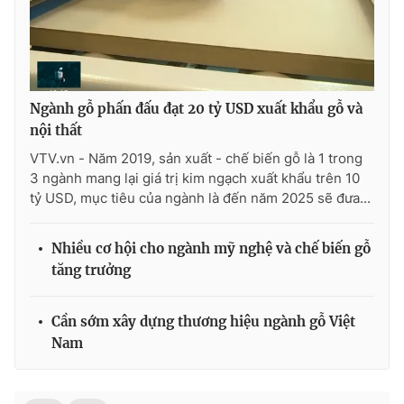
Ðiện thoại Thời báo VTV:
024.66 897 897
Email:
toasoan@vtv.vn
Liên hệ quảng cáo:
024-7300.7108
Ngành gỗ phấn đấu đạt 20 tỷ USD xuất khẩu gỗ và
nội thất
VTV.vn - Năm 2019, sản xuất - chế biến gỗ là 1 trong
3 ngành mang lại giá trị kim ngạch xuất khẩu trên 10
tỷ USD, mục tiêu của ngành là đến năm 2025 sẽ đưa...
Nhiều cơ hội cho ngành mỹ nghệ và chế biến gỗ
tăng trưởng
® Cấm sao chép dưới mọi hình thức nếu không có sự chấp
Cần sớm xây dựng thương hiệu ngành gỗ Việt
thuận bằng văn bản. Ghi rõ nguồn VTV.vn khi phát hành lại
Nam
thông tin từ website này.