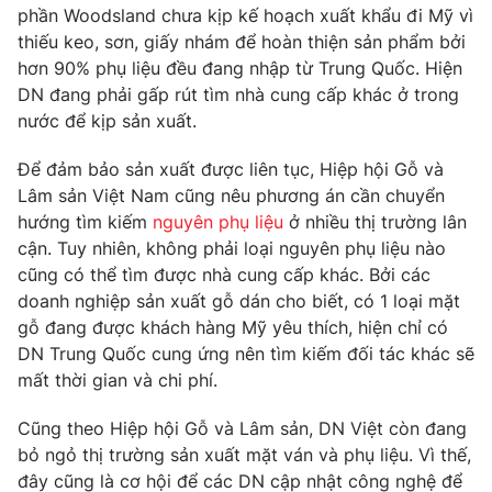
Phim VTV
phần Woodsland chưa kịp kế hoạch xuất khẩu đi Mỹ vì
Giải trí
thiếu keo, sơn, giấy nhám để hoàn thiện sản phẩm bởi
Hậu trường
hơn 90% phụ liệu đều đang nhập từ Trung Quốc. Hiện
Điện ảnh
Đời sống
Nhân vật
DN đang phải gấp rút tìm nhà cung cấp khác ở trong
Âm nhạc
nước để kịp sản xuất.
Du lịch
Khán giả
Giáo dục
Sao
Để đảm bảo sản xuất được liên tục, Hiệp hội Gỗ và
Làm đẹp
Giải sao mai
Lâm sản Việt Nam cũng nêu phương án cần chuyển
Tuyển sinh
Công nghệ
Chất lượng cuộc sống
hướng tìm kiếm
nguyên phụ liệu
ở nhiều thị trường lân
Học trực tuyến
cận. Tuy nhiên, không phải loại nguyên phụ liệu nào
Hitech Công nghệ tương lai
cũng có thể tìm được nhà cung cấp khác. Bởi các
Giao lưu trực tuyến
doanh nghiệp sản xuất gỗ dán cho biết, có 1 loại mặt
Sản phẩm
gỗ đang được khách hàng Mỹ yêu thích, hiện chỉ có
Lịch phát sóng
Thị trường
DN Trung Quốc cung ứng nên tìm kiếm đối tác khác sẽ
mất thời gian và chi phí.
Tư vấn
Chuyên mục khác
Cũng theo Hiệp hội Gỗ và Lâm sản, DN Việt còn đang
bỏ ngỏ thị trường sản xuất mặt ván và phụ liệu. Vì thế,
Emagazine
Podcast
đây cũng là cơ hội để các DN cập nhật công nghệ để