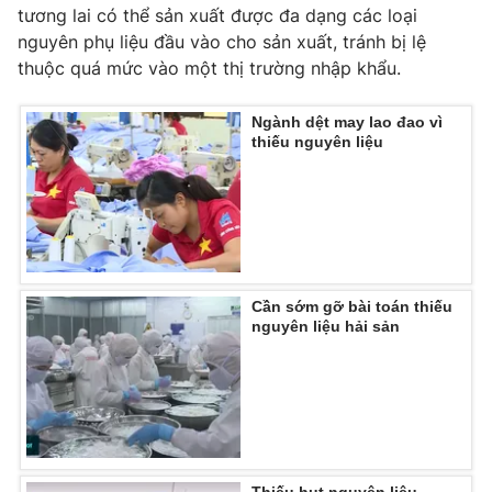
tương lai có thể sản xuất được đa dạng các loại
Photo
Infographic
nguyên phụ liệu đầu vào cho sản xuất, tránh bị lệ
thuộc quá mức vào một thị trường nhập khẩu.
Video
Shorts video
Ngành dệt may lao đao vì
thiếu nguyên liệu
VTV Money
VTV Thể thao
VTV Sức khoẻ
Bất động sản
Thị trường 24h
Tấm lòng Việt
Cần sớm gỡ bài toán thiếu
nguyên liệu hải sản
VTV4
Vươn mình bằng AI
VTV9
VTV8
Liên hệ tòa soạn
English
Thiếu hụt nguyên liệu,