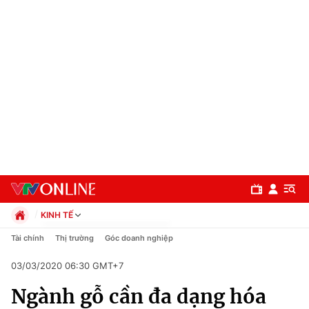
KINH TẾ
Chính trị
Tài chính
Thị trường
Góc doanh nghiệp
Xã hội
03/03/2020 06:30 GMT+7
Pháp luật
Chuyên mục
Kinh tế
Ngành gỗ cần đa dạng hóa
Thể thao