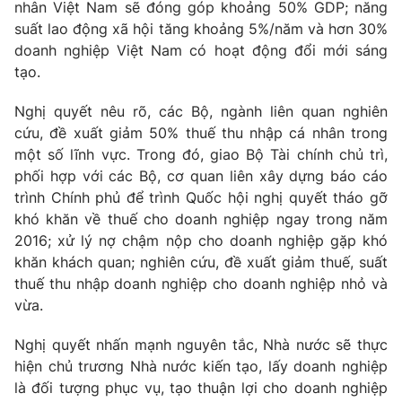
Phim VTV
nhân Việt Nam sẽ đóng góp khoảng 50% GDP; năng
Giải trí
suất lao động xã hội tăng khoảng 5%/năm và hơn 30%
Hậu trường
doanh nghiệp Việt Nam có hoạt động đổi mới sáng
Điện ảnh
Đời sống
tạo.
Nhân vật
Âm nhạc
Du lịch
Nghị quyết nêu rõ, các Bộ, ngành liên quan nghiên
Khán giả
Giáo dục
Sao
cứu, đề xuất giảm 50% thuế thu nhập cá nhân trong
Làm đẹp
Giải sao mai
một số lĩnh vực. Trong đó, giao Bộ Tài chính chủ trì,
Tuyển sinh
Công nghệ
phối hợp với các Bộ, cơ quan liên xây dựng báo cáo
Chất lượng cuộc sống
Học trực tuyến
trình Chính phủ để trình Quốc hội nghị quyết tháo gỡ
Hitech Công nghệ tương lai
khó khăn về thuế cho doanh nghiệp ngay trong năm
Giao lưu trực tuyến
2016; xử lý nợ chậm nộp cho doanh nghiệp gặp khó
Sản phẩm
khăn khách quan; nghiên cứu, đề xuất giảm thuế, suất
Lịch phát sóng
thuế thu nhập doanh nghiệp cho doanh nghiệp nhỏ và
Thị trường
vừa.
Tư vấn
Nghị quyết nhấn mạnh nguyên tắc, Nhà nước sẽ thực
Chuyên mục khác
hiện chủ trương Nhà nước kiến tạo, lấy doanh nghiệp
Emagazine
Podcast
là đối tượng phục vụ, tạo thuận lợi cho doanh nghiệp