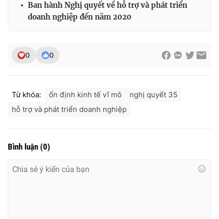
Ban hành Nghị quyết về hỗ trợ và phát triển
Ðiện thoại Thời báo VTV:
024.66 897 897
doanh nghiệp đến năm 2020
Email:
toasoan@vtv.vn
Liên hệ quảng cáo:
024-7300.7108
0
0
Từ khóa:
ổn định kinh tế vĩ mô
nghị quyết 35
hỗ trợ và phát triển doanh nghiệp
Bình luận
(
0
)
® Cấm sao chép dưới mọi hình thức nếu không có sự chấp
thuận bằng văn bản. Ghi rõ nguồn VTV.vn khi phát hành lại
thông tin từ website này.