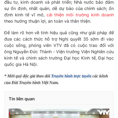
đầu tư, kinh doanh và phát triển; Nhà nước bảo đảm
Photo
sự ổn định, nhất quán, dễ dự báo của chính sách; ổn
Infographic
định kinh tế vĩ mô,
cải thiện môi trường kinh doanh
theo hướng thuận lợi, an toàn và thân thiện.
Video
Shorts video
Để làm rõ hơn về tính hiệu quả cũng như giải pháp để
VTV Money
đưa các cách thức hỗ trợ Nghị quyết 35 sớm đi vào
VTV Thể thao
cuộc sống, phóng viên VTV đã có cuộc trao đổi với
ông Nguyễn Đức Thành - Viện trưởng Viện Nghiên cứu
VTV Sức khoẻ
Bất động sản
kinh tế và chính sách trường Đại học Kinh tế, Đại học
quốc gia Hà Nội.
Thị trường 24h
Tấm lòng Việt
* Mời quý độc giả theo dõi
Truyền hình trực tuyến
các kênh
của Đài Truyền hình Việt Nam.
VTV4
Vươn mình bằng AI
Tin liên quan
VTV9
VTV8
Liên hệ tòa soạn
English