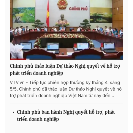
THỜI BÁO VTV
Theo dõi báo trên
Chính phủ thảo luận Dự thảo Nghị quyết về hỗ trợ
phát triển doanh nghiệp
Cơ quan chủ quản:
Đài Truyền hình Việt Nam
VTV.vn - Tiếp tục phiên họp thường kỳ tháng 4, sáng
Cơ quan báo chí:
Thời báo VTV
5/5, Chính phủ đã thảo luận Dự thảo Nghị quyết về hỗ
Giấy phép hoạt động báo in và báo điện tử số 483/GP-BTTTT
trợ phát triển doanh nghiệp Việt Nam từ nay đến...
cấp ngày 29/12/2023
Tổng Biên tập:
Vũ Thanh Thủy
Chính phủ ban hành Nghị quyết hỗ trợ, phát
Phó Tổng Biên tập:
Nguyễn Thị Mỹ Hạnh, Phạm Quốc Thắng,
triển doanh nghiệp
Nguyễn Trọng Ninh
Tổng đài VTV:
024.38 355 931 - 024.38 355 932