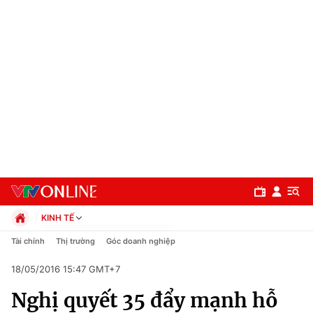
KINH TẾ
Chính trị
Tài chính
Thị trường
Góc doanh nghiệp
Xã hội
18/05/2016 15:47 GMT+7
Pháp luật
Chuyên mục
Kinh tế
Nghị quyết 35 đẩy mạnh hỗ
Thể thao