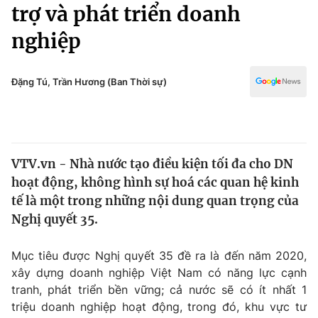
Chính trị
trợ và phát triển doanh
Truyền hình
nghiệp
Văn hóa - Giải trí
Xã hội
Y tế
Đời sống
Đặng Tú, Trần Hương (Ban Thời sự)
Pháp luật
Công nghệ
Giáo dục
Y tế
VTV.vn - Nhà nước tạo điều kiện tối đa cho DN
Thế giới
hoạt động, không hình sự hoá các quan hệ kinh
Tin tức
tế là một trong những nội dung quan trọng của
Kinh tế
Nghị quyết 35.
Thế giới đó đây
Tài chính
Dữ liệu và đời sống
Câu chuyện quốc tế
Mục tiêu được Nghị quyết 35 đề ra là đến năm 2020,
Thị trường
xây dựng doanh nghiệp Việt Nam có năng lực cạnh
tranh, phát triển bền vững; cả nước sẽ có ít nhất 1
Truyền hình
Góc doanh nghiệp
triệu doanh nghiệp hoạt động, trong đó, khu vực tư