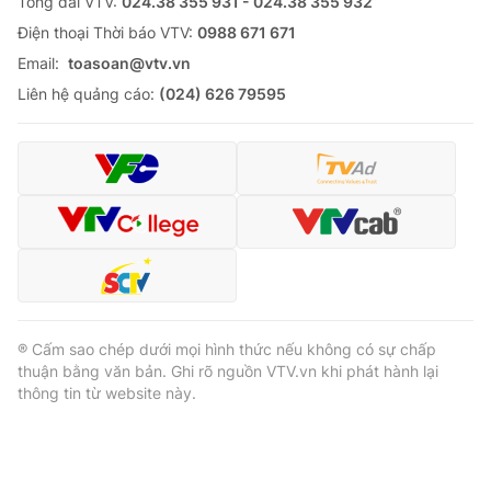
Tổng đài VTV:
024.38 355 931 - 024.38 355 932
Ðiện thoại Thời báo VTV:
0988 671 671
Email:
toasoan@vtv.vn
Liên hệ quảng cáo:
(024) 626 79595
® Cấm sao chép dưới mọi hình thức nếu không có sự chấp
thuận bằng văn bản. Ghi rõ nguồn VTV.vn khi phát hành lại
thông tin từ website này.