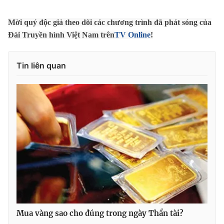
Mời quý độc giả theo dõi các chương trình đã phát sóng của
Đài Truyền hình Việt Nam trên
TV Online
!
THỜI BÁO VTV
Tin liên quan
Theo dõi báo trên
Cơ quan chủ quản:
Đài Truyền hình Việt Nam
Cơ quan báo chí:
Thời báo VTV
Giấy phép hoạt động báo in và báo điện tử số 483/GP-BTTTT
cấp ngày 29/12/2023
Tổng Biên tập:
Vũ Thanh Thủy
Phó Tổng Biên tập:
Nguyễn Thị Mỹ Hạnh, Phạm Quốc Thắng,
Nguyễn Trọng Ninh
Mua vàng sao cho đúng trong ngày Thần tài?
Tổng đài VTV:
024.38 355 931 - 024.38 355 932