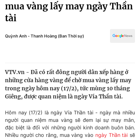
Chính trị
mua vàng lấy may ngày Thần
Truyền hình
tài
Văn hóa - Giải trí
Xã hội
Y tế
Đời sống
Quỳnh Anh - Thanh Hoàng (Ban Thời sự)
Pháp luật
Công nghệ
Giáo dục
Y tế
VTV.vn - Đã có rất đông người dân xếp hàng ở
Thế giới
những cửa hàng vàng để chờ mua vàng lấy may
Tin tức
trong ngày hôm nay (17/2), tức mùng 10 tháng
Kinh tế
Giêng, được quan niệm là ngày Vía Thần tài.
Thế giới đó đây
Tài chính
Dữ liệu và đời sống
Câu chuyện quốc tế
Hôm nay (17/2) là ngày Vía Thần tài - ngày mà nhiều
Thị trường
người quan niệm mua vàng sẽ đem lại sự may mắn,
đặc biệt là đối với những người kinh doanh buôn bán.
Truyền hình
Góc doanh nghiệp
Nhiều người cho rằng, mua vàng vào
ngày Thần tài
sẽ