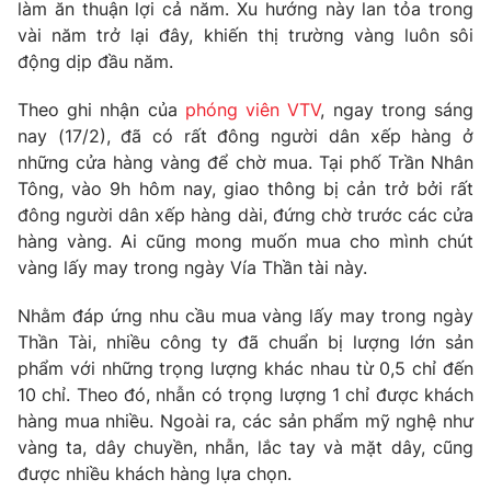
Phim VTV
làm ăn thuận lợi cả năm. Xu hướng này lan tỏa trong
Giải trí
vài năm trở lại đây, khiến thị trường vàng luôn sôi
Hậu trường
động dịp đầu năm.
Điện ảnh
Đời sống
Nhân vật
Theo ghi nhận của
phóng viên VTV
, ngay trong sáng
Âm nhạc
Du lịch
nay (17/2), đã có rất đông người dân xếp hàng ở
Khán giả
Giáo dục
Sao
những cửa hàng vàng để chờ mua. Tại phố Trần Nhân
Làm đẹp
Giải sao mai
Tông, vào 9h hôm nay, giao thông bị cản trở bởi rất
Tuyển sinh
Công nghệ
đông người dân xếp hàng dài, đứng chờ trước các cửa
Chất lượng cuộc sống
Học trực tuyến
hàng vàng. Ai cũng mong muốn mua cho mình chút
Hitech Công nghệ tương lai
vàng lấy may trong ngày Vía Thần tài này.
Giao lưu trực tuyến
Sản phẩm
Nhằm đáp ứng nhu cầu mua vàng lấy may trong ngày
Lịch phát sóng
Thần Tài, nhiều công ty đã chuẩn bị lượng lớn sản
Thị trường
phẩm với những trọng lượng khác nhau từ 0,5 chỉ đến
Tư vấn
10 chỉ. Theo đó, nhẫn có trọng lượng 1 chỉ được khách
hàng mua nhiều. Ngoài ra, các sản phẩm mỹ nghệ như
Chuyên mục khác
vàng ta, dây chuyền, nhẫn, lắc tay và mặt dây, cũng
Emagazine
Podcast
được nhiều khách hàng lựa chọn.