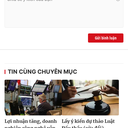
Gửi bình luận
TIN CÙNG CHUYÊN MỤC
Lợi nhuận tăng, doanh
Lấy ý kiến dự thảo Luật
nghiệp công nghệ vẫn
Đấu thầu (sửa đổi)