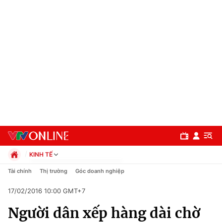
KINH TẾ
Chính trị
Tài chính
Thị trường
Góc doanh nghiệp
Xã hội
17/02/2016 10:00 GMT+7
Pháp luật
Chuyên mục
Kinh tế
Người dân xếp hàng dài chờ
Thể thao