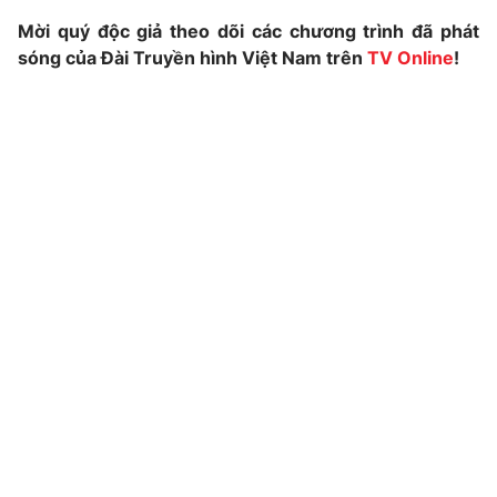
Mời quý độc giả theo dõi các chương trình đã phát
Photo
Infographic
sóng của Đài Truyền hình Việt Nam trên
TV Online
!
Video
Shorts video
VTV Money
VTV Thể thao
VTV Sức khoẻ
Bất động sản
Thị trường 24h
Tấm lòng Việt
VTV4
Vươn mình bằng AI
VTV9
VTV8
Liên hệ tòa soạn
English