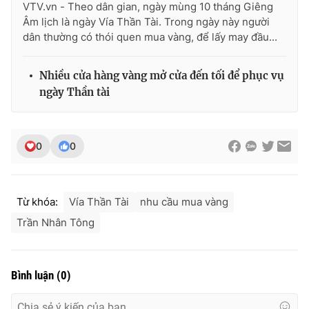
VTV.vn - Theo dân gian, ngày mùng 10 tháng Giêng
Ðiện thoại Thời báo VTV:
024.66 897 897
Âm lịch là ngày Vía Thần Tài. Trong ngày này người
Email:
toasoan@vtv.vn
dân thường có thói quen mua vàng, để lấy may đầu...
Liên hệ quảng cáo:
024-7300.7108
Nhiều cửa hàng vàng mở cửa đến tối để phục vụ
ngày Thần tài
0
0
Từ khóa:
Vía Thần Tài
nhu cầu mua vàng
Trần Nhân Tông
® Cấm sao chép dưới mọi hình thức nếu không có sự chấp
thuận bằng văn bản. Ghi rõ nguồn VTV.vn khi phát hành lại
thông tin từ website này.
Bình luận
(
0
)