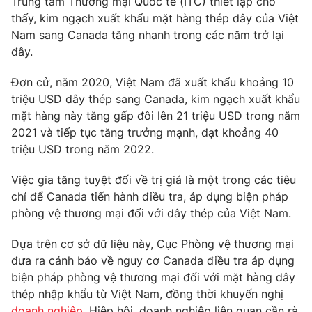
Trung tâm Thương mại Quốc tế (ITC) thiết lập cho
thấy, kim ngạch xuất khẩu mặt hàng thép dây của Việt
Photo
Infographic
Nam sang Canada tăng nhanh trong các năm trở lại
đây.
Video
Shorts video
Đơn cử, năm 2020, Việt Nam đã xuất khẩu khoảng 10
triệu USD dây thép sang Canada, kim ngạch xuất khẩu
VTV Money
VTV Thể thao
mặt hàng này tăng gấp đôi lên 21 triệu USD trong năm
2021 và tiếp tục tăng trưởng mạnh, đạt khoảng 40
VTV Sức khoẻ
Bất động sản
triệu USD trong năm 2022.
Việc gia tăng tuyệt đối về trị giá là một trong các tiêu
Thị trường 24h
Tấm lòng Việt
chí để Canada tiến hành điều tra, áp dụng biện pháp
phòng vệ thương mại đối với dây thép của Việt Nam.
VTV4
Vươn mình bằng AI
Dựa trên cơ sở dữ liệu này, Cục Phòng vệ thương mại
đưa ra cảnh báo về nguy cơ Canada điều tra áp dụng
VTV9
VTV8
biện pháp phòng vệ thương mại đối với mặt hàng dây
thép nhập khẩu từ Việt Nam, đồng thời khuyến nghị
Liên hệ tòa soạn
English
doanh nghiệp
, Hiệp hội, doanh nghiệp liên quan cần rà