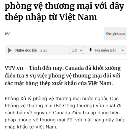
Chính trị
phòng vệ thương mại với dây
Truyền hình
thép nhập từ Việt Nam
Văn hóa - Giải trí
Xã hội
Y tế
Đời sống
PV
Pháp luật
Công nghệ
Giáo dục
Nghe đọc bài
2:28
Y tế
VTV.vn - Tính đến nay, Canada đã khởi xướng
Thế giới
điều tra 8 vụ việc phòng vệ thương mại đối với
Tin tức
các mặt hàng thép xuất khẩu của Việt Nam.
Kinh tế
Thế giới đó đây
Phòng Xử lý phòng vệ thương mại nước ngoài, Cục
Tài chính
Dữ liệu và đời sống
Phòng vệ thương mại (Bộ Công thương) vừa phát đi
Câu chuyện quốc tế
Thị trường
cảnh báo về nguy cơ Canada điều tra áp dụng biện
pháp phòng vệ thương mại đối với mặt hàng dây thép
Truyền hình
Góc doanh nghiệp
nhập khẩu từ Việt Nam.