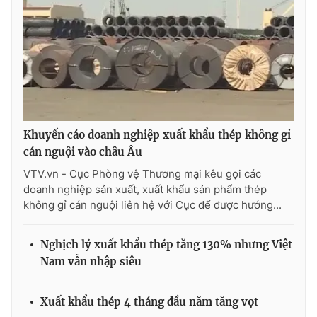
Ðiện thoại Thời báo VTV:
024.66 897 897
Email:
toasoan@vtv.vn
Liên hệ quảng cáo:
024-7300.7108
Khuyến cáo doanh nghiệp xuất khẩu thép không gỉ
cán nguội vào châu Âu
VTV.vn - Cục Phòng vệ Thương mại kêu gọi các
doanh nghiệp sản xuất, xuất khẩu sản phẩm thép
không gỉ cán nguội liên hệ với Cục để được hướng...
Nghịch lý xuất khẩu thép tăng 130% nhưng Việt
® Cấm sao chép dưới mọi hình thức nếu không có sự chấp
Nam vẫn nhập siêu
thuận bằng văn bản. Ghi rõ nguồn VTV.vn khi phát hành lại
thông tin từ website này.
Xuất khẩu thép 4 tháng đầu năm tăng vọt