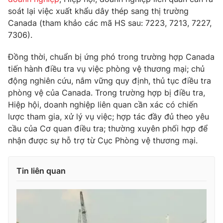
soát lại việc xuất khẩu dây thép sang thị trường
Canada (tham khảo các mã HS sau: 7223, 7213, 7227,
7306).
THỜI BÁO VTV
Đồng thời, chuẩn bị ứng phó trong trường hợp Canada
tiến hành điều tra vụ việc phòng vệ thương mại; chủ
động nghiên cứu, nắm vững quy định, thủ tục điều tra
phòng vệ của Canada. Trong trường hợp bị điều tra,
Theo dõi báo trên
Hiệp hội, doanh nghiệp liên quan cần xác có chiến
lược tham gia, xử lý vụ việc; hợp tác đầy đủ theo yêu
Cơ quan chủ quản:
Đài Truyền hình Việt Nam
cầu của Cơ quan điều tra; thường xuyên phối hợp để
Cơ quan báo chí:
Thời báo VTV
nhận được sự hỗ trợ từ Cục Phòng vệ thương mại.
Giấy phép hoạt động báo in và báo điện tử số 483/GP-BTTTT
cấp ngày 29/12/2023
Tin liên quan
Tổng Biên tập:
Vũ Thanh Thủy
Phó Tổng Biên tập:
Nguyễn Thị Mỹ Hạnh, Phạm Quốc Thắng,
Nguyễn Trọng Ninh
Tổng đài VTV:
024.38 355 931 - 024.38 355 932