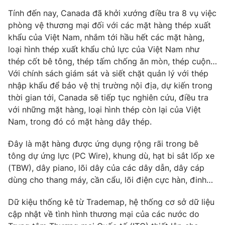
Phim VTV
Giải trí
Tính đến nay, Canada đã khởi xướng điều tra 8 vụ việc
Hậu trường
phòng vệ thương mại đối với các mặt hàng thép xuất
Điện ảnh
khẩu của Việt Nam, nhắm tới hầu hết các mặt hàng,
Đời sống
Nhân vật
loại hình thép xuất khẩu chủ lực của Việt Nam như
Âm nhạc
Du lịch
thép cốt bê tông, thép tấm chống ăn mòn, thép cuộn…
Khán giả
Giáo dục
Sao
Với chính sách giám sát và siết chặt quản lý với thép
Làm đẹp
Giải sao mai
nhập khẩu để bảo vệ thị trường nội địa, dự kiến trong
Tuyển sinh
thời gian tới, Canada sẽ tiếp tục nghiên cứu, điều tra
Công nghệ
Chất lượng cuộc sống
với những mặt hàng, loại hình thép còn lại của Việt
Học trực tuyến
Hitech Công nghệ tương lai
Nam, trong đó có mặt hàng dây thép.
Giao lưu trực tuyến
Sản phẩm
Đây là mặt hàng được ứng dụng rộng rãi trong bê
tông dự ứng lực (PC Wire), khung dù, hạt bi sắt lốp xe
Lịch phát sóng
Thị trường
(TBW), dây piano, lõi dây của các dây dẫn, dây cáp
Tư vấn
dùng cho thang máy, cần cẩu, lõi điện cực hàn, đinh…
Chuyên mục khác
Dữ kiệu thống kê từ Trademap, hệ thống cơ sở dữ liệu
Emagazine
Podcast
cập nhật về tình hình thương mại của các nước do