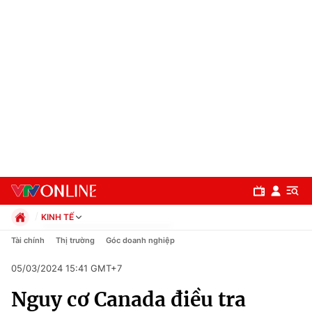
KINH TẾ
Chính trị
Tài chính
Thị trường
Góc doanh nghiệp
Xã hội
05/03/2024 15:41 GMT+7
Pháp luật
Chuyên mục
Kinh tế
Nguy cơ Canada điều tra
Thể thao