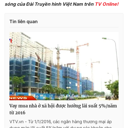
sóng của Đài Truyền hình Việt Nam trên
TV Online!
Photo
Infographic
Tin liên quan
Video
Shorts video
VTV Money
VTV Thể thao
VTV Sức khoẻ
Bất động sản
Thị trường 24h
Tấm lòng Việt
VTV4
Vươn mình bằng AI
Vay mua nhà ở xã hội được hưởng lãi suất 5%/năm
VTV9
VTV8
từ 2016
VTV.vn - Từ 1/1/2016, các ngân hàng thương mại áp
Liên hệ tòa soạn
English
dụng mức lãi suất 5%/năm với dư nợ các khoản cho