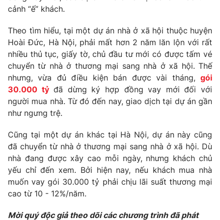
Phim VTV
cảnh “ế” khách.
Giải trí
Hậu trường
Theo tìm hiểu, tại một dự án nhà ở xã hội thuộc huyện
Điện ảnh
Đời sống
Nhân vật
Hoài Đức, Hà Nội, phải mất hơn 2 năm lăn lộn với rất
Âm nhạc
nhiều thủ tục, giấy tờ, chủ đầu tư mới có được tấm vé
Du lịch
Khán giả
chuyển từ nhà ở thương mại sang nhà ở xã hội. Thế
Giáo dục
Sao
nhưng, vừa đủ điều kiện bán được vài tháng,
gói
Làm đẹp
Giải sao mai
Tuyển sinh
30.000 tỷ
đã dừng ký hợp đồng vay mới đối với
Công nghệ
Chất lượng cuộc sống
người mua nhà. Từ đó đến nay, giao dịch tại dự án gần
Học trực tuyến
như ngưng trệ.
Hitech Công nghệ tương lai
Giao lưu trực tuyến
Cũng tại một dự án khác tại Hà Nội, dự án này cũng
Sản phẩm
đã chuyển từ nhà ở thương mại sang nhà ở xã hội. Dù
Lịch phát sóng
Thị trường
nhà đang được xây cao mỗi ngày, nhưng khách chủ
yếu chỉ đến xem. Bởi hiện nay, nếu khách mua nhà
Tư vấn
muốn vay gói 30.000 tỷ phải chịu lãi suất thương mại
Chuyên mục khác
cao từ 10 - 12%/năm.
Emagazine
Podcast
Mời quý độc giả theo dõi các chương trình đã phát