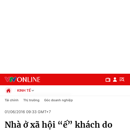
KINH TẾ
Chính trị
Tài chính
Thị trường
Góc doanh nghiệp
Xã hội
01/06/2016 09:33 GMT+7
Pháp luật
Chuyên mục
Kinh tế
Nhà ở xã hội “ế” khách do
Thể thao