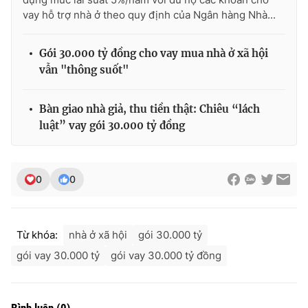
vay hỗ trợ nhà ở theo quy định của Ngân hàng Nhà...
Gói 30.000 tỷ đồng cho vay mua nhà ở xã hội
THỜI BÁO VTV
vẫn "thông suốt"
Bàn giao nhà giả, thu tiền thật: Chiêu “lách
luật” vay gói 30.000 tỷ đồng
Theo dõi báo trên
Cơ quan chủ quản:
Đài Truyền hình Việt Nam
0
0
Cơ quan báo chí:
Thời báo VTV
Giấy phép hoạt động báo in và báo điện tử số 483/GP-BTTTT
cấp ngày 29/12/2023
Từ khóa:
nhà ở xã hội
gói 30.000 tỷ
Tổng Biên tập:
Vũ Thanh Thủy
gói vay 30.000 tỷ
gói vay 30.000 tỷ đồng
Phó Tổng Biên tập:
Nguyễn Thị Mỹ Hạnh, Phạm Quốc Thắng,
Nguyễn Trọng Ninh
Tổng đài VTV:
024.38 355 931 - 024.38 355 932
Bình luận
(
0
)