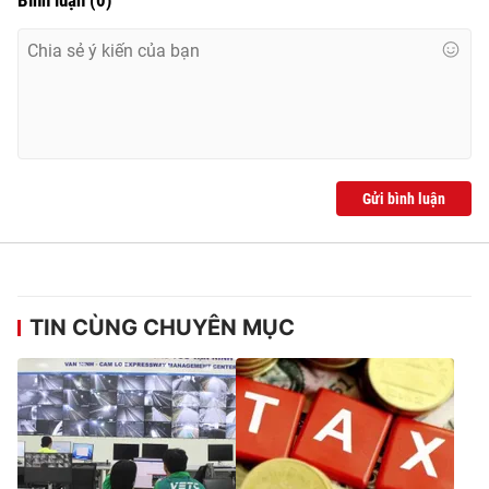
Ðiện thoại Thời báo VTV:
024.66 897 897
Email:
toasoan@vtv.vn
Liên hệ quảng cáo:
024-7300.7108
Gửi bình luận
TIN CÙNG CHUYÊN MỤC
® Cấm sao chép dưới mọi hình thức nếu không có sự chấp
thuận bằng văn bản. Ghi rõ nguồn VTV.vn khi phát hành lại
thông tin từ website này.