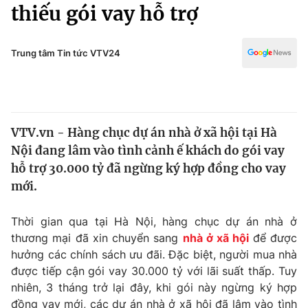
Chính trị
thiếu gói vay hỗ trợ
Truyền hình
Văn hóa - Giải trí
Xã hội
Y tế
Trung tâm Tin tức VTV24
Đời sống
Pháp luật
Công nghệ
Giáo dục
Y tế
VTV.vn - Hàng chục dự án nhà ở xã hội tại Hà
Nội đang lâm vào tình cảnh ế khách do gói vay
Thế giới
hỗ trợ 30.000 tỷ đã ngừng ký hợp đồng cho vay
mới.
Tin tức
Kinh tế
Thế giới đó đây
Thời gian qua tại Hà Nội, hàng chục dự án nhà ở
Tài chính
thương mại đã xin chuyển sang
nhà ở xã hội
để được
Dữ liệu và đời sống
Câu chuyện quốc tế
hưởng các chính sách ưu đãi. Đặc biệt, người mua nhà
Thị trường
được tiếp cận gói vay 30.000 tỷ với lãi suất thấp. Tuy
Truyền hình
Góc doanh nghiệp
nhiên, 3 tháng trở lại đây, khi gói này ngừng ký hợp
đồng vay mới, các dự án nhà ở xã hội đã lâm vào tình