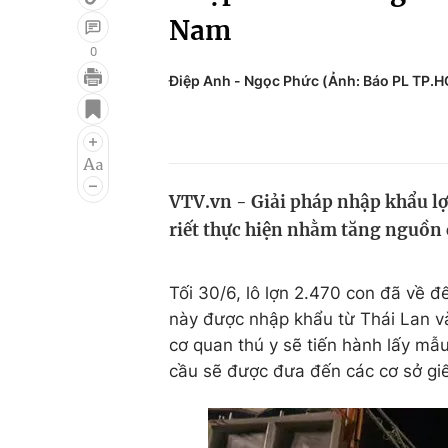
Nam
0
Điệp Anh - Ngọc Phức (Ảnh: Báo PL TP.
Giải trí
Đời sống
Điện ảnh
Du lịch
Âm nhạc
Làm đẹp
VTV.vn - Giải pháp nhập khẩu l
Sao
Chất lượng cuộc sốn
riết thực hiện nhằm tăng nguồn 
Tối 30/6, lô lợn 2.470 con đã về 
này được nhập khẩu từ Thái Lan và
cơ quan thú y sẽ tiến hành lấy mẫu
cầu sẽ được đưa đến các cơ sở gi