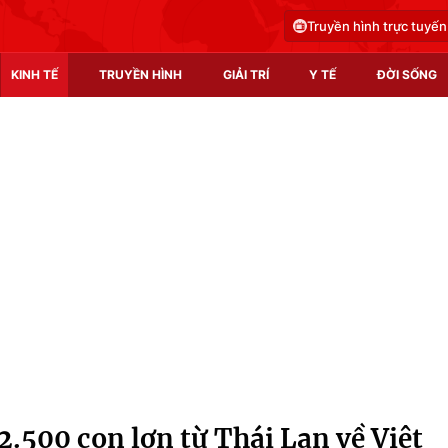
Truyền hình trực tuyến
KINH TẾ
TRUYỀN HÌNH
GIẢI TRÍ
Y TẾ
ĐỜI SỐNG
Pháp luật
Y tế
Truyền hình
Multimedia
Phim VTV
Video
Hậu trường
Shorts video
Nhân vật
Podcast
Khán giả
EMagazine
Giải sao mai
Photo
.500 con lợn từ Thái Lan về Việt
Infographic