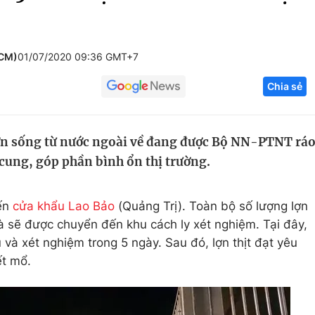
Góc ảnh
HCM)
01/07/2020 09:36 GMT+7
Giáo dục
Công nghệ
Chia sẻ
Tuyển sinh
Hitech Công ng
Học trực tuyến
Sản phẩm
ợn sống từ nước ngoài về đang được Bộ NN-PTNT rá
g
Thị trường
cung, góp phần bình ổn thị trường.
Tư vấn
đến
cửa khẩu Lao Bảo
(Quảng Trị). Toàn bộ số lượng lợn
 sẽ được chuyển đến khu cách ly xét nghiệm. Tại đây,
 và xét nghiệm trong 5 ngày. Sau đó, lợn thịt đạt yêu
ết mổ.