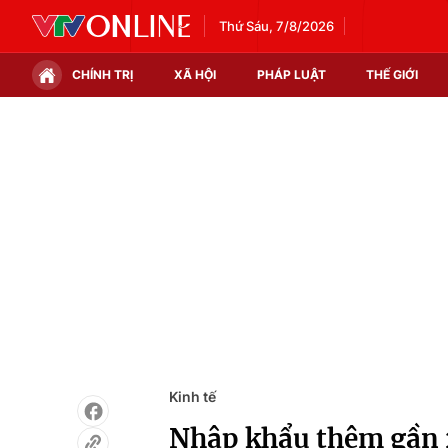
Thứ Sáu, 7/8/2026
CHÍNH TRỊ
XÃ HỘI
PHÁP LUẬT
THẾ GIỚI
Chính trị
Xã hội
Thế giới
Kinh tế
Tin tức
Tài chính
Thế giới đó đây
Thị trường
Câu chuyện quốc tế
Góc doanh nghiệp
Dữ liệu và đời sống
Kinh tế
Nhập khẩu thêm gần 2