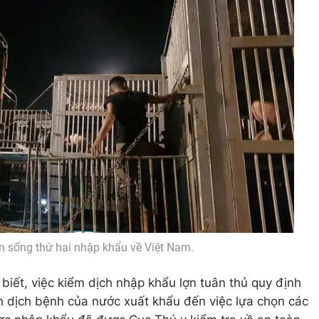
lợn sống thứ hai nhập khẩu về Việt Nam.
biết, việc kiểm dịch nhập khẩu lợn tuân thủ quy định
nh dịch bệnh của nước xuất khẩu đến việc lựa chọn các