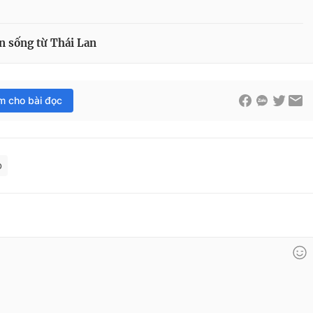
n sống từ Thái Lan
im cho bài đọc
o