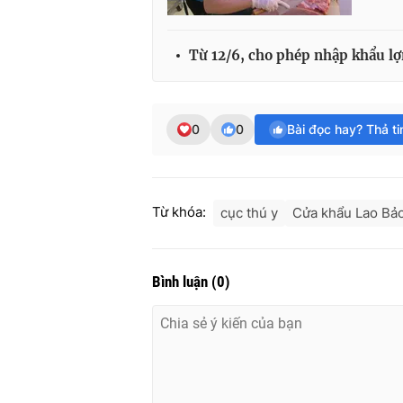
Từ 12/6, cho phép nhập khẩu lợ
0
0
Bài đọc hay? Thả t
Từ khóa:
cục thú y
Cửa khẩu Lao Bả
Bình luận
(
0
)