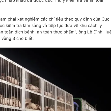
ược nhập khẩu đã được Cục Thú y kiểm tra về an toàn
Nam phải xét nghiệm các chỉ tiêu theo quy định của Cục
ợc kiểm tra lâm sàng và tiếp tục đưa về khu cách ly
an toàn dịch bệnh, an toàn thực phẩm", ông Lê Đình Hu
 vùng 3 cho biết.