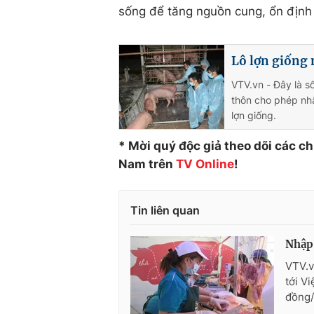
sống để tăng nguồn cung, ổn định 
Lô lợn giống 
VTV.vn - Đây là s
thôn cho phép nhậ
lợn giống.
* Mời quý độc giả theo dõi các c
Nam trên
TV Online
!
Tin liên quan
Nhập 
VTV.v
tới V
đồng/