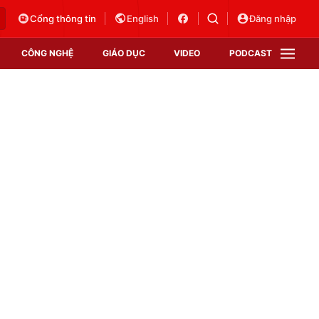
Cổng thông tin
English
Đăng nhập
CÔNG NGHỆ
GIÁO DỤC
VIDEO
PODCAST
VTV Money
VTV Thể thao
VTV Sức khoẻ
Bất động sản
Thị trường 24h
Tấm lòng Việt
Vươn mình bằng AI
VTV4
VTV8
VTV9
Lịch phát sóng
Giao lưu trực tuyến
Sự kiện