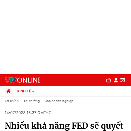
KINH TẾ
Chính trị
Tài chính
Thị trường
Góc doanh nghiệp
Xã hội
14/07/2023 16:37 GMT+7
Pháp luật
Chuyên mục
Kinh tế
Nhiều khả năng FED sẽ quyết
Thể thao