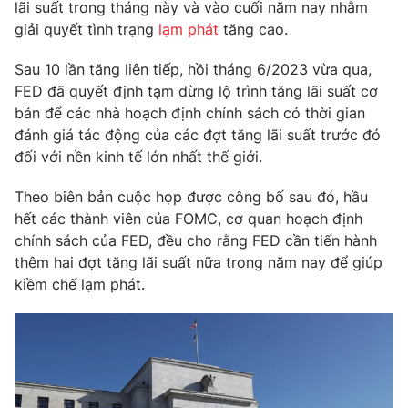
Phim VTV
lãi suất trong tháng này và vào cuối năm nay nhằm
Giải trí
giải quyết tình trạng
lạm phát
tăng cao.
Hậu trường
Điện ảnh
Sau 10 lần tăng liên tiếp, hồi tháng 6/2023 vừa qua,
Đời sống
Nhân vật
FED đã quyết định tạm dừng lộ trình tăng lãi suất cơ
Âm nhạc
Du lịch
bản để các nhà hoạch định chính sách có thời gian
Khán giả
Giáo dục
Sao
đánh giá tác động của các đợt tăng lãi suất trước đó
Làm đẹp
Giải sao mai
đối với nền kinh tế lớn nhất thế giới.
Tuyển sinh
Công nghệ
Chất lượng cuộc sống
Theo biên bản cuộc họp được công bố sau đó, hầu
Học trực tuyến
Hitech Công nghệ tương lai
hết các thành viên của FOMC, cơ quan hoạch định
Giao lưu trực tuyến
chính sách của FED, đều cho rằng FED cần tiến hành
Sản phẩm
thêm hai đợt tăng lãi suất nữa trong năm nay để giúp
Lịch phát sóng
kiềm chế lạm phát.
Thị trường
Tư vấn
Chuyên mục khác
Emagazine
Podcast