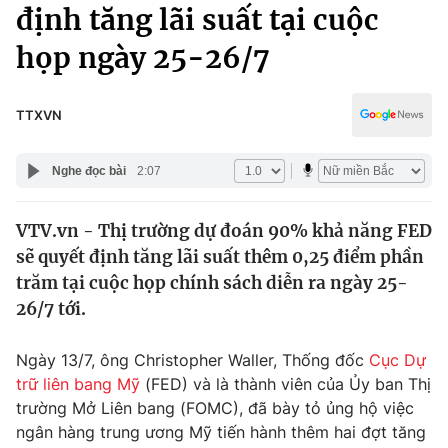
Chính trị
định tăng lãi suất tại cuộc
Truyền hình
họp ngày 25-26/7
Văn hóa - Giải trí
Xã hội
Y tế
Đời sống
TTXVN
Pháp luật
Công nghệ
Giáo dục
Nghe đọc bài
2:07
Y tế
VTV.vn - Thị trường dự đoán 90% khả năng FED
Thế giới
sẽ quyết định tăng lãi suất thêm 0,25 điểm phần
Tin tức
trăm tại cuộc họp chính sách diễn ra ngày 25-
Kinh tế
26/7 tới.
Thế giới đó đây
Tài chính
Dữ liệu và đời sống
Câu chuyện quốc tế
Ngày 13/7, ông Christopher Waller, Thống đốc
Cục Dự
Thị trường
trữ liên bang Mỹ
(FED) và là thành viên của Ủy ban Thị
trường Mở Liên bang (FOMC), đã bày tỏ ủng hộ việc
Truyền hình
Góc doanh nghiệp
ngân hàng trung ương Mỹ tiến hành thêm hai đợt tăng