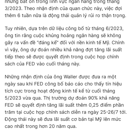
những bất ổn trong lĩnh vực ngân hàng trong tháng
3/2023. Theo nhận định của quan chức này, việc đợi
thêm 6 tuần nữa là động thái quản lý rủi ro thận trọng.
Tuy nhiên, dựa trên dữ liệu công bố từ tháng 6/2023,
THỜI BÁO VTV
ông tin rằng cuộc khủng hoảng ngân hàng sẽ không
gây ra vấn đề "đáng kể" đối với nền kinh tế Mỹ. Chính
vì vậy, ông dự đoán nhiều khả năng đợt tăng lãi suất
tiếp theo sẽ được quyết định trong cuộc họp chính
Theo dõi báo trên
sách của FED vào cuối tháng này.
Cơ quan chủ quản:
Đài Truyền hình Việt Nam
Những nhận định của ông Waller được đưa ra một
Cơ quan báo chí:
Thời báo VTV
ngày sau khi FED công bố báo cáo cho thấy tín hiệu
tích cực trong hoạt động kinh tế kể từ cuối tháng
Giấy phép hoạt động báo in và báo điện tử số 483/GP-BTTTT
cấp ngày 29/12/2023
5/2023 vừa qua. Thị trường dự đoán 90% khả năng
FED sẽ quyết định tăng lãi suất thêm 0,25 điểm phần
Tổng Biên tập:
Vũ Thanh Thủy
trăm tại cuộc họp chính sách diễn ra ngày 25-26/7 tới.
Phó Tổng Biên tập:
Nguyễn Thị Mỹ Hạnh, Phạm Quốc Thắng,
Động thái này sẽ đưa lãi suất cơ bản tại Mỹ lên mức
Nguyễn Trọng Ninh
cao nhất trong hơn 20 năm qua.
Tổng đài VTV:
024.38 355 931 - 024.38 355 932