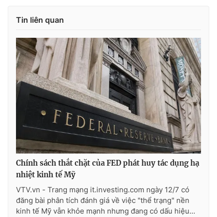
Ðiện thoại Thời báo VTV:
024.66 897 897
Email:
toasoan@vtv.vn
Tin liên quan
Liên hệ quảng cáo:
024-7300.7108
Chính sách thắt chặt của FED phát huy tác dụng hạ
® Cấm sao chép dưới mọi hình thức nếu không có sự chấp
nhiệt kinh tế Mỹ
thuận bằng văn bản. Ghi rõ nguồn VTV.vn khi phát hành lại
thông tin từ website này.
VTV.vn - Trang mạng it.investing.com ngày 12/7 có
đăng bài phân tích đánh giá về việc "thể trạng" nền
kinh tế Mỹ vẫn khỏe mạnh nhưng đang có dấu hiệu...