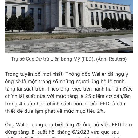
Photo
Infographic
Video
Shorts video
VTV Money
VTV Thể thao
Trụ sở Cục Dự trữ Liên bang Mỹ (FED). (Ảnh: Reuters)
VTV Sức khoẻ
Bất động sản
Trong tuyên bố mới nhất, Thống đốc Waller đã ngụ ý
ông sẽ là một trong số những người ủng hộ lộ trình
Thị trường 24h
Tấm lòng Việt
tăng lãi suất trên. Theo ông, việc tiến hành hai lần điều
chỉnh lãi suất nữa với mức tăng là 25 điểm cơ bản/lần
VTV4
Vươn mình bằng AI
trong 4 cuộc họp chính sách còn lại của FED là cần
thiết để đưa lạm phát về mức mục tiêu 2%.
VTV9
VTV8
Ông Waller cũng cho biết ông đã ủng hộ việc FED tạm
dừng tăng lãi suất hồi tháng 6/2023 vừa qua sau
Liên hệ tòa soạn
English