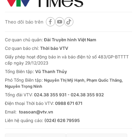
Theo dõi báo trên
Cơ quan chủ quản:
Đài Truyền hình Việt Nam
Cơ quan báo chí:
Thời báo VTV
Giấy phép hoạt động báo in và báo điện tử số 483/GP-BTTTT
cấp ngày 29/12/2023
Tổng Biên tập:
Vũ Thanh Thủy
Phó Tổng Biên tập:
Nguyễn Thị Mỹ Hạnh, Phạm Quốc Thắng,
Nguyễn Trọng Ninh
Tổng đài VTV:
024.38 355 931 - 024.38 355 932
Ðiện thoại Thời báo VTV:
0988 671 671
Email:
toasoan@vtv.vn
Liên hệ quảng cáo:
(024) 626 79595