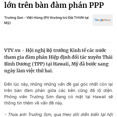
Chính trị
lớn trên bàn đàm phán PPP
Truyền hình
Văn hóa - Giải trí
Xã hội
Trường Sơn - Việt Hùng (PV thường trú Đài THVN tại
Y tế
Mỹ)
Đời sống
Pháp luật
Công nghệ
Giáo dục
Y tế
VTV.vn - Hội nghị Bộ trưởng Kinh tế các nước
tham gia đàm phán Hiệp định đối tác xuyên Thái
Thế giới
Bình Dương (TPP) tại Hawaii, Mỹ đã bước sang
ngày làm việc thứ hai.
Tin tức
Kinh tế
Thế giới đó đây
Đến lúc này, những những vấn đề gai góc nhất còn lại
Tài chính
trên bàn đàm phán giữa các bên cũng đã lộ diện.
Dữ liệu và đời sống
Câu chuyện quốc tế
Phóng viên Trường Sơn đang có mặt tại Hawaii sẽ
Thị trường
thông tin thêm về vấn đề này.
Truyền hình
Góc doanh nghiệp
- Thưa anh Trường Sơn, qua theo dõi diễn biến tại hội