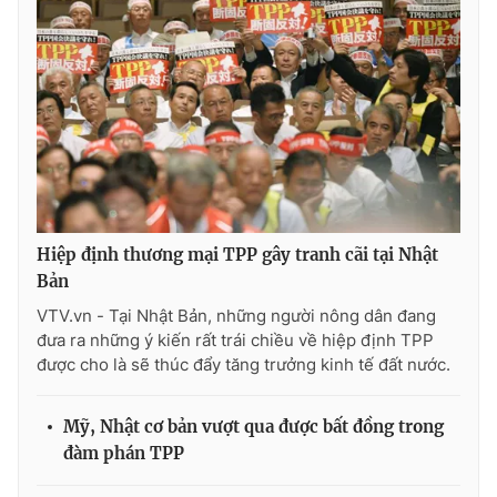
THỜI BÁO VTV
Theo dõi báo trên
Hiệp định thương mại TPP gây tranh cãi tại Nhật
Cơ quan chủ quản:
Đài Truyền hình Việt Nam
Bản
Cơ quan báo chí:
Thời báo VTV
VTV.vn - Tại Nhật Bản, những người nông dân đang
đưa ra những ý kiến rất trái chiều về hiệp định TPP
Giấy phép hoạt động báo in và báo điện tử số 483/GP-BTTTT
cấp ngày 29/12/2023
được cho là sẽ thúc đẩy tăng trưởng kinh tế đất nước.
Tổng Biên tập:
Vũ Thanh Thủy
Phó Tổng Biên tập:
Nguyễn Thị Mỹ Hạnh, Phạm Quốc Thắng,
Mỹ, Nhật cơ bản vượt qua được bất đồng trong
Nguyễn Trọng Ninh
đàm phán TPP
Tổng đài VTV:
024.38 355 931 - 024.38 355 932