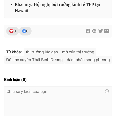
Ðiện thoại Thời báo VTV:
024.66 897 897
Khai mạc Hội nghị bộ trưởng kinh tế TPP tại
Email:
toasoan@vtv.vn
Hawaii
Liên hệ quảng cáo:
024-7300.7108
0
0
Từ khóa:
thị trường lúa gạo
mở cửa thị trường
Đối tác xuyên Thái Bình Dương
đàm phán song phương
Bình luận
(
0
)
® Cấm sao chép dưới mọi hình thức nếu không có sự chấp
thuận bằng văn bản. Ghi rõ nguồn VTV.vn khi phát hành lại
thông tin từ website này.