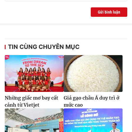
Gửi bình luận
TIN CÙNG CHUYÊN MỤC
Những giấc mơ bay cất
Giá gạo châu Á duy trì ở
cánh từ Vietjet
mức cao