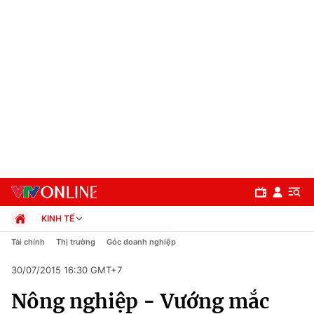
KINH TẾ
Chính trị
Tài chính
Thị trường
Góc doanh nghiệp
Xã hội
30/07/2015 16:30 GMT+7
Pháp luật
Chuyên mục
Kinh tế
Nông nghiệp - Vướng mắc
Thể thao