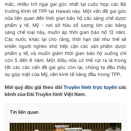
mắc, nhiều trở ngại gai góc nhất tại cuộc họp các Bộ
Photo
Infographic
trưởng Kinh tế TPP tại Hawaii này. Một vấn đề gai góc
nữa liên quan đến thời gian bảo hộ các sáng chế dược
phẩm y tế. Mỹ - nơi sở hữu số lượng lớn các bằng
Video
Shorts video
sáng chế loại này, muốn áp thời gian bảo hộ 12 năm.
Các nước khác lại cho rằng, thời hạn dài như thế sẽ
VTV Money
VTV Thể thao
khiến người nghèo khó tiếp cận các sản phẩm dược
phẩm y tế, và muốn giảm thời gian bảo hộ xuống chỉ
còn 5 đến 8 năm. Một điều nữa có thể rút ra là trong
VTV Sức khoẻ
Bất động sản
tất các các vấn đề gai góc còn lại, chúng ta đều thấy
sự góp mặt của Mỹ, nền kinh tế hàng đầu trong TPP.
Thị trường 24h
Tấm lòng Việt
Mời quý độc giả theo dõi
Truyền hình trực tuyến
các
kênh của Đài Truyền hình Việt Nam.
VTV4
Vươn mình bằng AI
VTV9
VTV8
Tin liên quan
Liên hệ tòa soạn
English