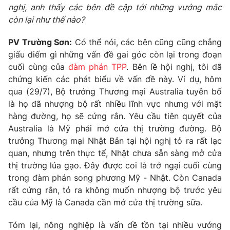
Phim VTV
nghị, anh thấy các bên đề cập tới những vướng mắc
Giải trí
còn lại như thế nào?
Hậu trường
Điện ảnh
Đời sống
PV Trường Sơn:
Có thể nói, các bên cũng cũng chẳng
Nhân vật
Âm nhạc
giấu diếm gì những vấn đề gai góc còn lại trong đoạn
Du lịch
Khán giả
cuối cùng của
đàm phán TPP
. Bên lề hội nghị, tôi đã
Giáo dục
Sao
chứng kiến các phát biểu về vấn đề này. Ví dụ, hôm
Làm đẹp
Giải sao mai
qua (29/7), Bộ trưởng Thương mại Australia tuyên bố
Tuyển sinh
Công nghệ
Chất lượng cuộc sống
là họ đã nhượng bộ rất nhiều lĩnh vực nhưng với mặt
Học trực tuyến
hàng đường, họ sẽ cứng rắn. Yêu cầu tiên quyết của
Hitech Công nghệ tương lai
Australia là Mỹ phải mở cửa thị trường đường. Bộ
Giao lưu trực tuyến
trưởng Thương mại Nhật Bản tại hội nghị tỏ ra rất lạc
Sản phẩm
quan, nhưng trên thực tế, Nhật chưa sẵn sàng mở cửa
Lịch phát sóng
Thị trường
thị trường lúa gạo. Đây được coi là trở ngại cuối cùng
trong đàm phán song phương Mỹ - Nhật. Còn Canada
Tư vấn
rất cứng rắn, tỏ ra không muốn nhượng bộ trước yêu
Chuyên mục khác
cầu của Mỹ là Canada cần mở cửa thị trường sữa.
Emagazine
Podcast
Tóm lại, nông nghiệp là vấn đề tồn tại nhiều vướng