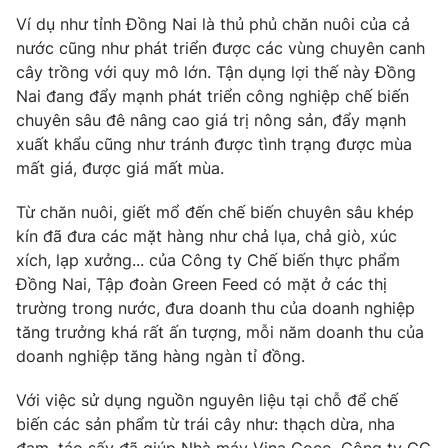
Email:
toasoan@vtv.vn
Ví dụ như tỉnh Đồng Nai là thủ phủ chăn nuôi của cả
Liên hệ quảng cáo:
024-7300.7108
nước cũng như phát triển được các vùng chuyên canh
cây trồng với quy mô lớn. Tận dụng lợi thế này Đồng
Nai đang đẩy mạnh phát triển công nghiệp chế biến
chuyên sâu đê nâng cao giá trị nông sản, đẩy mạnh
xuất khẩu cũng như tránh được tình trạng được mùa
mất giá, được giá mất mùa.
Từ chăn nuôi, giết mổ đến chế biến chuyên sâu khép
kín đã đưa các mặt hàng như chả lụa, chả giò, xúc
xích, lạp xưởng... của Công ty Chế biến thực phẩm
Đồng Nai, Tập đoàn Green Feed có mặt ở các thị
trường trong nước, đưa doanh thu của doanh nghiệp
® Cấm sao chép dưới mọi hình thức nếu không có sự chấp
tăng trưởng khá rất ấn tượng, mỗi năm doanh thu của
thuận bằng văn bản. Ghi rõ nguồn VTV.vn khi phát hành lại
thông tin từ website này.
doanh nghiệp tăng hàng ngàn tỉ đồng.
Với việc sử dụng nguồn nguyên liệu tại chỗ để chế
biến các sản phẩm từ trái cây như: thạch dừa, nha