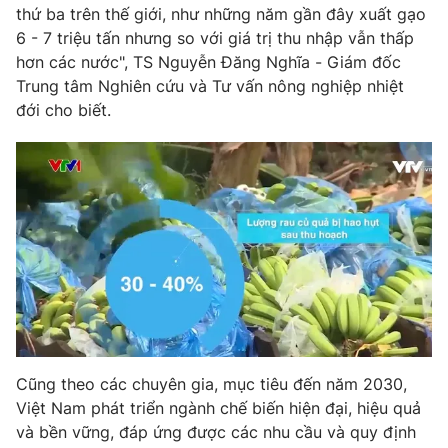
thứ ba trên thế giới, như những năm gần đây xuất gạo
Photo
Infographic
6 - 7 triệu tấn nhưng so với giá trị thu nhập vẫn thấp
hơn các nước", TS Nguyễn Đăng Nghĩa - Giám đốc
Trung tâm Nghiên cứu và Tư vấn nông nghiệp nhiệt
Video
Shorts video
đới cho biết.
VTV Money
VTV Thể thao
VTV Sức khoẻ
Bất động sản
Thị trường 24h
Tấm lòng Việt
VTV4
Vươn mình bằng AI
VTV9
VTV8
Cũng theo các chuyên gia, mục tiêu đến năm 2030,
Việt Nam phát triển ngành chế biến hiện đại, hiệu quả
và bền vững, đáp ứng được các nhu cầu và quy định
Liên hệ tòa soạn
English