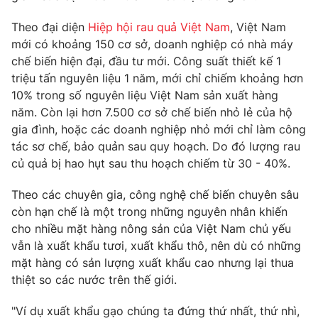
Phim VTV
Giải trí
Theo đại diện
Hiệp hội rau quả Việt Nam
, Việt Nam
Hậu trường
mới có khoảng 150 cơ sở, doanh nghiệp có nhà máy
Điện ảnh
Đời sống
Nhân vật
chế biến hiện đại, đầu tư mới. Công suất thiết kế 1
Âm nhạc
triệu tấn nguyên liệu 1 năm, mới chỉ chiếm khoảng hơn
Du lịch
Khán giả
10% trong số nguyên liệu Việt Nam sản xuất hàng
Giáo dục
Sao
năm. Còn lại hơn 7.500 cơ sở chế biến nhỏ lẻ của hộ
Làm đẹp
Giải sao mai
Tuyển sinh
gia đình, hoặc các doanh nghiệp nhỏ mới chỉ làm công
Công nghệ
Chất lượng cuộc sống
tác sơ chế, bảo quản sau quy hoạch. Do đó lượng rau
Học trực tuyến
củ quả bị hao hụt sau thu hoạch chiếm từ 30 - 40%.
Hitech Công nghệ tương lai
Giao lưu trực tuyến
Theo các chuyên gia, công nghệ chế biến chuyên sâu
Sản phẩm
còn hạn chế là một trong những nguyên nhân khiến
Lịch phát sóng
Thị trường
cho nhiều mặt hàng nông sản của Việt Nam chủ yếu
vẫn là xuất khẩu tươi, xuất khẩu thô, nên dù có những
Tư vấn
mặt hàng có sản lượng xuất khẩu cao nhưng lại thua
Chuyên mục khác
thiệt so các nước trên thế giới.
Emagazine
Podcast
"Ví dụ xuất khẩu gạo chúng ta đứng thứ nhất, thứ nhì,