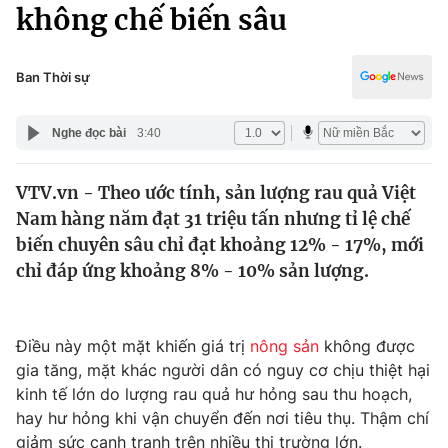
Chính trị
không chế biến sâu
Truyền hình
Văn hóa - Giải trí
Xã hội
Y tế
Ban Thời sự
Đời sống
Pháp luật
Công nghệ
Nghe đọc bài
3:40
Giáo dục
Y tế
VTV.vn - Theo ước tính, sản lượng rau quả Việt
Nam hàng năm đạt 31 triệu tấn nhưng tỉ lệ chế
Thế giới
biến chuyên sâu chỉ đạt khoảng 12% - 17%, mới
chỉ đáp ứng khoảng 8% - 10% sản lượng.
Tin tức
Kinh tế
Thế giới đó đây
Tài chính
Điều này một mặt khiến giá trị
nông sản
không được
Dữ liệu và đời sống
Câu chuyện quốc tế
gia tăng, mặt khác người dân có nguy cơ chịu thiệt hại
Thị trường
kinh tế lớn do lượng rau quả hư hỏng sau thu hoạch,
Truyền hình
Góc doanh nghiệp
hay hư hỏng khi vận chuyển đến nơi tiêu thụ. Thậm chí
giảm sức cạnh tranh trên nhiều thị trường lớn.