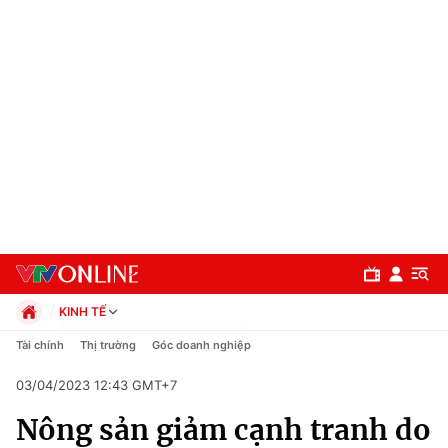
KINH TẾ
Chính trị
Tài chính
Thị trường
Góc doanh nghiệp
Xã hội
03/04/2023 12:43 GMT+7
Pháp luật
Chuyên mục
Kinh tế
Nông sản giảm cạnh tranh do
Thể thao