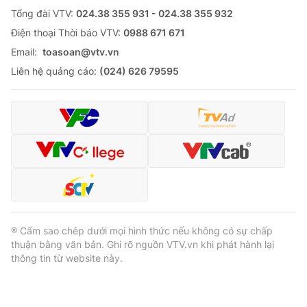
Tổng đài VTV:
024.38 355 931 - 024.38 355 932
Ðiện thoại Thời báo VTV:
0988 671 671
Email:
toasoan@vtv.vn
Liên hệ quảng cáo:
(024) 626 79595
® Cấm sao chép dưới mọi hình thức nếu không có sự chấp
thuận bằng văn bản. Ghi rõ nguồn VTV.vn khi phát hành lại
thông tin từ website này.