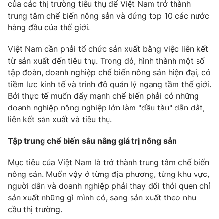
của các thị trường tiêu thụ để Việt Nam trở thành
trung tâm chế biến nông sản và đứng top 10 các nước
hàng đầu của thế giới.
THỜI BÁO VTV
Việt Nam cần phải tổ chức sản xuất bằng việc liên kết
từ sản xuất đến tiêu thụ. Trong đó, hình thành một số
tập đoàn, doanh nghiệp chế biến nông sản hiện đại, có
Theo dõi báo trên
tiềm lực kinh tế và trình độ quản lý ngang tầm thế giới.
Bởi thực tế muốn đẩy mạnh chế biến phải có những
Cơ quan chủ quản:
Đài Truyền hình Việt Nam
doanh nghiệp nông nghiệp lớn làm "đầu tàu" dẫn dắt,
Cơ quan báo chí:
Thời báo VTV
liên kết sản xuất và tiêu thụ.
Giấy phép hoạt động báo in và báo điện tử số 483/GP-BTTTT
Tập trung chế biến sâu nâng giá trị nông sản
cấp ngày 29/12/2023
Tổng Biên tập:
Vũ Thanh Thủy
Mục tiêu của Việt Nam là trở thành trung tâm chế biến
Phó Tổng Biên tập:
Nguyễn Thị Mỹ Hạnh, Phạm Quốc Thắng,
nông sản. Muốn vậy ở từng địa phương, từng khu vực,
Nguyễn Trọng Ninh
người dân và doanh nghiệp phải thay đổi thói quen chỉ
Tổng đài VTV:
024.38 355 931 - 024.38 355 932
sản xuất những gì mình có, sang sản xuất theo nhu
Ðiện thoại Thời báo VTV:
024.66 897 897
cầu thị trường.