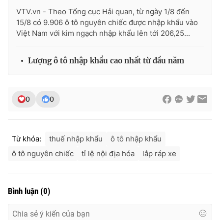
VTV.vn - Theo Tổng cục Hải quan, từ ngày 1/8 đến
15/8 có 9.906 ô tô nguyên chiếc được nhập khẩu vào
Việt Nam với kim ngạch nhập khẩu lên tới 206,25...
THỜI BÁO VTV
Lượng ô tô nhập khẩu cao nhất từ đầu năm
Theo dõi báo trên
0
0
Cơ quan chủ quản:
Đài Truyền hình Việt Nam
Cơ quan báo chí:
Thời báo VTV
Từ khóa:
thuế nhập khẩu
ô tô nhập khẩu
Giấy phép hoạt động báo in và báo điện tử số 483/GP-BTTTT
ô tô nguyên chiếc
tỉ lệ nội địa hóa
lắp ráp xe
cấp ngày 29/12/2023
Tổng Biên tập:
Vũ Thanh Thủy
Phó Tổng Biên tập:
Nguyễn Thị Mỹ Hạnh, Phạm Quốc Thắng,
Bình luận
(
0
)
Nguyễn Trọng Ninh
Tổng đài VTV:
024.38 355 931 - 024.38 355 932