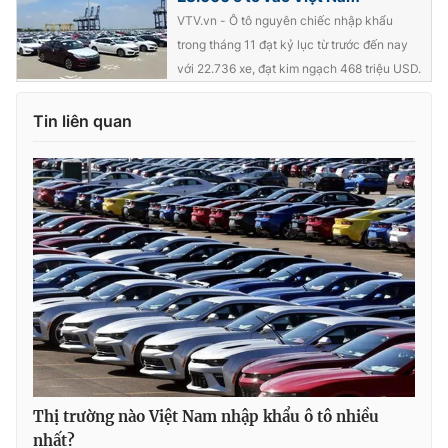
VTV.vn - Ô tô nguyên chiếc nhập khẩu
Photo
Infographic
trong tháng 11 đạt kỷ lục từ trước đến nay
với 22.736 xe, đạt kim ngạch 468 triệu USD.
Video
Shorts video
Tin liên quan
VTV Money
VTV Thể thao
VTV Sức khoẻ
Bất động sản
Thị trường 24h
Tấm lòng Việt
VTV4
Vươn mình bằng AI
VTV9
VTV8
Thị trường nào Việt Nam nhập khẩu ô tô nhiều
Liên hệ tòa soạn
English
nhất?