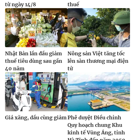
từ ngày 14/8
thuế
Nhật Bản lần đầu giảm
Nông sản Việt tăng tốc
thuế tiêu dùng sau gần
lên sàn thương mại điện
40 năm
tử
Giá xăng, dầu cùng giảm
Phê duyệt Điều chỉnh
Quy hoạch chung Khu
kinh tế Vũng Áng, tỉnh
Hà Tĩnh đến năm 2050