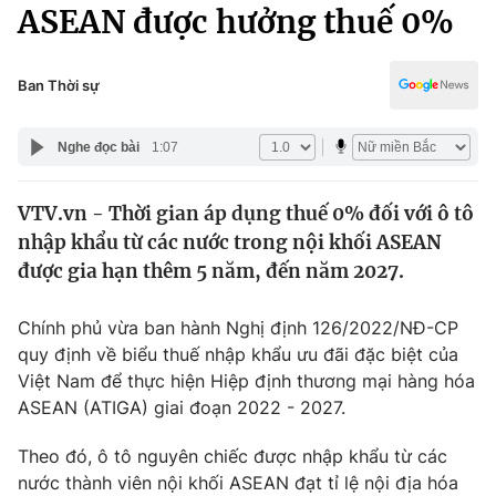
Chính trị
ASEAN được hưởng thuế 0%
Truyền hình
Văn hóa - Giải trí
Xã hội
Y tế
Ban Thời sự
Đời sống
Pháp luật
Công nghệ
Nghe đọc bài
1:07
Giáo dục
Y tế
VTV.vn - Thời gian áp dụng thuế 0% đối với ô tô
nhập khẩu từ các nước trong nội khối ASEAN
Thế giới
được gia hạn thêm 5 năm, đến năm 2027.
Tin tức
Kinh tế
Chính phủ vừa ban hành Nghị định 126/2022/NĐ-CP
Thế giới đó đây
quy định về biểu thuế nhập khẩu ưu đãi đặc biệt của
Tài chính
Việt Nam để thực hiện Hiệp định thương mại hàng hóa
Dữ liệu và đời sống
Câu chuyện quốc tế
ASEAN (ATIGA) giai đoạn 2022 - 2027.
Thị trường
Truyền hình
Theo đó, ô tô nguyên chiếc được nhập khẩu từ các
Góc doanh nghiệp
nước thành viên nội khối ASEAN đạt tỉ lệ nội địa hóa