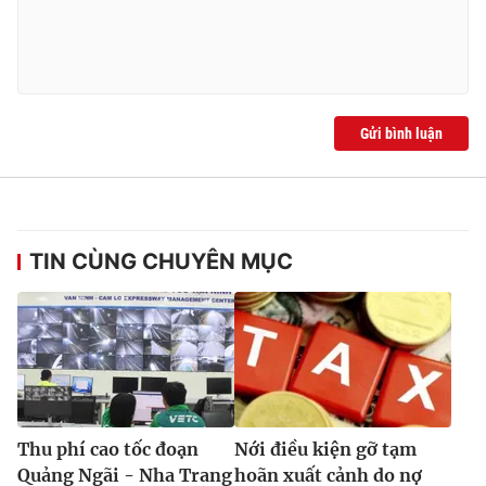
Ðiện thoại Thời báo VTV:
024.66 897 897
Email:
toasoan@vtv.vn
Liên hệ quảng cáo:
024-7300.7108
Gửi bình luận
TIN CÙNG CHUYÊN MỤC
® Cấm sao chép dưới mọi hình thức nếu không có sự chấp
thuận bằng văn bản. Ghi rõ nguồn VTV.vn khi phát hành lại
thông tin từ website này.
Thu phí cao tốc đoạn
Nới điều kiện gỡ tạm
Quảng Ngãi - Nha Trang
hoãn xuất cảnh do nợ