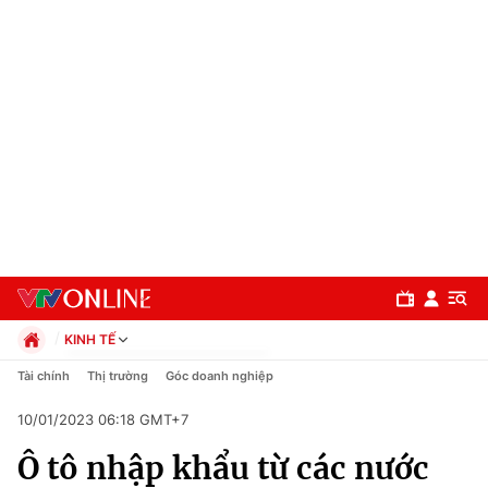
KINH TẾ
Chính trị
Tài chính
Thị trường
Góc doanh nghiệp
Xã hội
10/01/2023 06:18 GMT+7
Pháp luật
Chuyên mục
Kinh tế
Ô tô nhập khẩu từ các nước
Thể thao