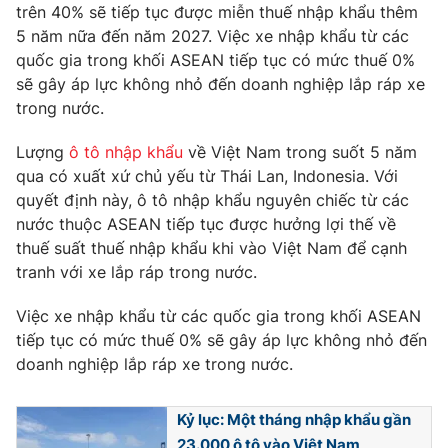
Phim VTV
trên 40% sẽ tiếp tục được miễn thuế nhập khẩu thêm
Giải trí
5 năm nữa đến năm 2027. Việc xe nhập khẩu từ các
Hậu trường
quốc gia trong khối ASEAN tiếp tục có mức thuế 0%
Điện ảnh
Đời sống
sẽ gây áp lực không nhỏ đến doanh nghiệp lắp ráp xe
Nhân vật
Âm nhạc
trong nước.
Du lịch
Khán giả
Giáo dục
Sao
Lượng
ô tô nhập khẩu
về Việt Nam trong suốt 5 năm
Làm đẹp
Giải sao mai
qua có xuất xứ chủ yếu từ Thái Lan, Indonesia. Với
Tuyển sinh
Công nghệ
quyết định này, ô tô nhập khẩu nguyên chiếc từ các
Chất lượng cuộc sống
Học trực tuyến
nước thuộc ASEAN tiếp tục được hưởng lợi thế về
Hitech Công nghệ tương lai
thuế suất thuế nhập khẩu khi vào Việt Nam để cạnh
Giao lưu trực tuyến
tranh với xe lắp ráp trong nước.
Sản phẩm
Lịch phát sóng
Việc xe nhập khẩu từ các quốc gia trong khối ASEAN
Thị trường
tiếp tục có mức thuế 0% sẽ gây áp lực không nhỏ đến
Tư vấn
doanh nghiệp lắp ráp xe trong nước.
Chuyên mục khác
Kỷ lục: Một tháng nhập khẩu gần
Emagazine
Podcast
23.000 ô tô vào Việt Nam