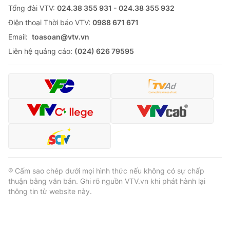
Tổng đài VTV:
024.38 355 931 - 024.38 355 932
Ðiện thoại Thời báo VTV:
0988 671 671
Email:
toasoan@vtv.vn
Liên hệ quảng cáo:
(024) 626 79595
® Cấm sao chép dưới mọi hình thức nếu không có sự chấp
thuận bằng văn bản. Ghi rõ nguồn VTV.vn khi phát hành lại
thông tin từ website này.