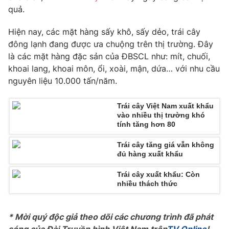
Phim VTV
quả.
Giải trí
Hậu trường
Hiện nay, các mặt hàng sấy khô, sấy dẻo, trái cây
Điện ảnh
Đời sống
Nhân vật
đông lạnh đang được ưa chuộng trên thị trường. Đây
Âm nhạc
là các mặt hàng đặc sản của ĐBSCL như: mít, chuối,
Du lịch
Khán giả
khoai lang, khoai môn, ổi, xoài, mận, dứa… với nhu cầu
Giáo dục
Sao
nguyên liệu 10.000 tấn/năm.
Làm đẹp
Giải sao mai
Tuyển sinh
Công nghệ
Chất lượng cuộc sống
Trái cây Việt Nam xuất khẩu
Học trực tuyến
vào nhiều thị trường khó
Hitech Công nghệ tương lai
tính tăng hơn 80
Giao lưu trực tuyến
Sản phẩm
Trái cây tăng giá vẫn không
đủ hàng xuất khẩu
Lịch phát sóng
Thị trường
Trái cây xuất khẩu: Còn
Tư vấn
nhiều thách thức
Chuyên mục khác
Emagazine
Podcast
* Mời quý độc giả theo dõi các chương trình đã phát