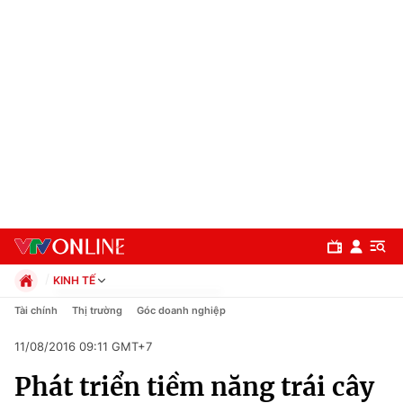
KINH TẾ
Chính trị
Tài chính
Thị trường
Góc doanh nghiệp
Xã hội
11/08/2016 09:11 GMT+7
Pháp luật
Chuyên mục
Kinh tế
Phát triển tiềm năng trái cây
Thể thao