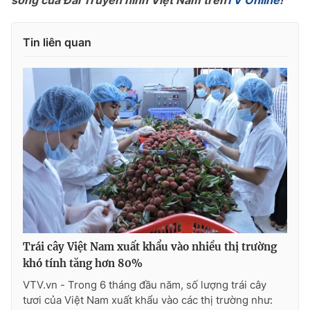
sóng của Đài Truyền hình Việt Nam trên
TV Online
!
Photo
Infographic
Tin liên quan
Video
Shorts video
VTV Money
VTV Thể thao
VTV Sức khoẻ
Bất động sản
Thị trường 24h
Tấm lòng Việt
VTV4
Vươn mình bằng AI
Trái cây Việt Nam xuất khẩu vào nhiều thị trường
VTV9
VTV8
khó tính tăng hơn 80%
VTV.vn - Trong 6 tháng đầu năm, số lượng trái cây
tươi của Việt Nam xuất khẩu vào các thị trường như:
Liên hệ tòa soạn
English