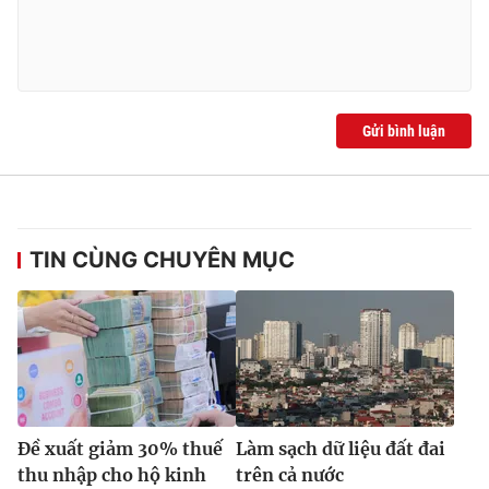
Ðiện thoại Thời báo VTV:
024.66 897 897
Email:
toasoan@vtv.vn
Liên hệ quảng cáo:
024-7300.7108
Gửi bình luận
TIN CÙNG CHUYÊN MỤC
® Cấm sao chép dưới mọi hình thức nếu không có sự chấp
thuận bằng văn bản. Ghi rõ nguồn VTV.vn khi phát hành lại
thông tin từ website này.
Đề xuất giảm 30% thuế
Làm sạch dữ liệu đất đai
thu nhập cho hộ kinh
trên cả nước