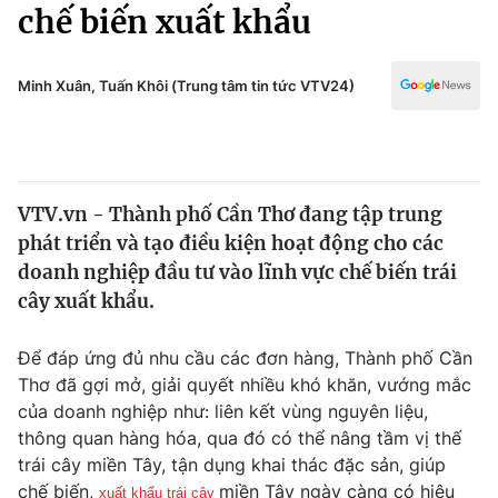
Chính trị
chế biến xuất khẩu
Truyền hình
Văn hóa - Giải trí
Xã hội
Y tế
Minh Xuân, Tuấn Khôi (Trung tâm tin tức VTV24)
Đời sống
Pháp luật
Công nghệ
Giáo dục
Y tế
VTV.vn - Thành phố Cần Thơ đang tập trung
phát triển và tạo điều kiện hoạt động cho các
Thế giới
doanh nghiệp đầu tư vào lĩnh vực chế biến trái
cây xuất khẩu.
Tin tức
Kinh tế
Thế giới đó đây
Để đáp ứng đủ nhu cầu các đơn hàng, Thành phố Cần
Tài chính
Thơ đã gợi mở, giải quyết nhiều khó khăn, vướng mắc
Dữ liệu và đời sống
Câu chuyện quốc tế
của doanh nghiệp như: liên kết vùng nguyên liệu,
Thị trường
thông quan hàng hóa, qua đó có thể nâng tầm vị thế
Truyền hình
Góc doanh nghiệp
trái cây miền Tây, tận dụng khai thác đặc sản, giúp
chế biến,
miền Tây ngày càng có hiệu
xuất khẩu trái cây 