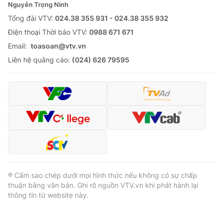
Nguyễn Trọng Ninh
Tổng đài VTV:
024.38 355 931 - 024.38 355 932
Ðiện thoại Thời báo VTV:
0988 671 671
Email:
toasoan@vtv.vn
Liên hệ quảng cáo:
(024) 626 79595
® Cấm sao chép dưới mọi hình thức nếu không có sự chấp
thuận bằng văn bản. Ghi rõ nguồn VTV.vn khi phát hành lại
thông tin từ website này.