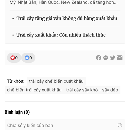
Mỹ, Nhật Bản, Hàn Quốc, New Zealand, đã tăng hơn...
Trái cây tăng giá vẫn không đủ hàng xuất khẩu
THỜI BÁO VTV
Trái cây xuất khẩu: Còn nhiều thách thức
Theo dõi báo trên
0
0
Cơ quan chủ quản:
Đài Truyền hình Việt Nam
Từ khóa:
trái cây chế biến xuất khẩu
Cơ quan báo chí:
Thời báo VTV
Giấy phép hoạt động báo in và báo điện tử số 483/GP-BTTTT
chế biến trái cây xuất khẩu
trái cây sấy khô - sấy dẻo
cấp ngày 29/12/2023
Tổng Biên tập:
Vũ Thanh Thủy
Phó Tổng Biên tập:
Nguyễn Thị Mỹ Hạnh, Phạm Quốc Thắng,
Bình luận
(
0
)
Nguyễn Trọng Ninh
Tổng đài VTV:
024.38 355 931 - 024.38 355 932