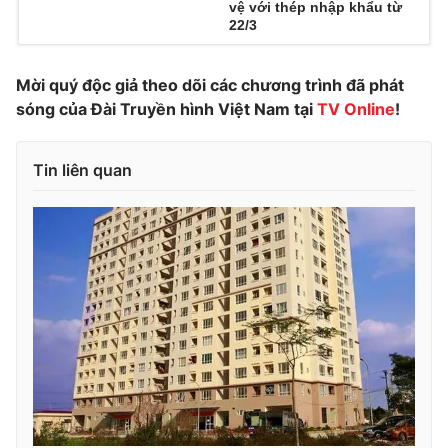
vệ với thép nhập khẩu từ
22/3
Photo
Infographic
Mời quý độc giả theo dõi các chương trình đã phát
Video
Shorts video
sóng của Đài Truyền hình Việt Nam tại
TV Online
!
VTV Money
VTV Thể thao
Tin liên quan
VTV Sức khoẻ
Bất động sản
Thị trường 24h
Tấm lòng Việt
VTV4
Vươn mình bằng AI
VTV9
VTV8
Liên hệ tòa soạn
English