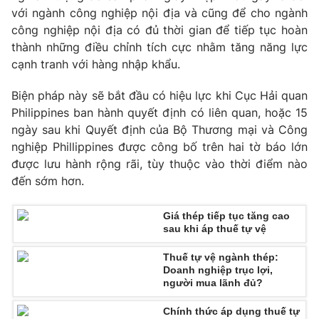
Phim VTV
với ngành công nghiệp nội địa và cũng để cho ngành
Giải trí
công nghiệp nội địa có đủ thời gian để tiếp tục hoàn
Hậu trường
Điện ảnh
thành những điều chỉnh tích cực nhằm tăng năng lực
Đời sống
Nhân vật
cạnh tranh với hàng nhập khẩu.
Âm nhạc
Du lịch
Khán giả
Biện pháp này sẽ bắt đầu có hiệu lực khi Cục Hải quan
Giáo dục
Sao
Philippines ban hành quyết định có liên quan, hoặc 15
Làm đẹp
Giải sao mai
Tuyển sinh
ngày sau khi Quyết định của Bộ Thương mại và Công
Công nghệ
Chất lượng cuộc sống
nghiệp Phillippines được công bố trên hai tờ báo lớn
Học trực tuyến
được lưu hành rộng rãi, tùy thuộc vào thời điểm nào
Hitech Công nghệ tương lai
Giao lưu trực tuyến
đến sớm hơn.
Sản phẩm
Giá thép tiếp tục tăng cao
Lịch phát sóng
Thị trường
sau khi áp thuế tự vệ
Tư vấn
Thuế tự vệ ngành thép:
Doanh nghiệp trục lợi,
Chuyên mục khác
người mua lãnh đủ?
Emagazine
Podcast
Chính thức áp dụng thuế tự