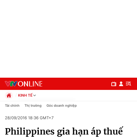
KINH TẾ
Chính trị
Tài chính
Thị trường
Góc doanh nghiệp
Xã hội
28/09/2016 18:36 GMT+7
Pháp luật
Chuyên mục
Kinh tế
Philippines gia hạn áp thuế
Thể thao