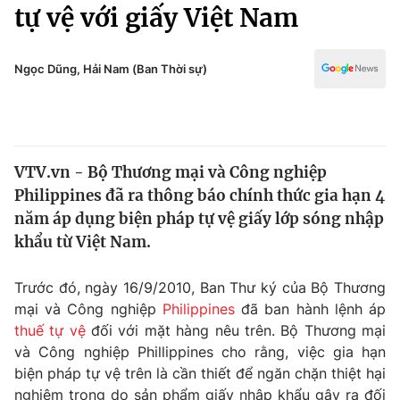
Chính trị
tự vệ với giấy Việt Nam
Truyền hình
Văn hóa - Giải trí
Xã hội
Y tế
Ngọc Dũng, Hải Nam (Ban Thời sự)
Đời sống
Pháp luật
Công nghệ
Giáo dục
Y tế
VTV.vn - Bộ Thương mại và Công nghiệp
Philippines đã ra thông báo chính thức gia hạn 4
Thế giới
năm áp dụng biện pháp tự vệ giấy lớp sóng nhập
khẩu từ Việt Nam.
Tin tức
Kinh tế
Thế giới đó đây
Trước đó, ngày 16/9/2010, Ban Thư ký của Bộ Thương
Tài chính
mại và Công nghiệp
Philippines
đã ban hành lệnh áp
Dữ liệu và đời sống
Câu chuyện quốc tế
thuế tự vệ
đối với mặt hàng nêu trên. Bộ Thương mại
Thị trường
và Công nghiệp Phillippines cho rằng, việc gia hạn
Truyền hình
Góc doanh nghiệp
biện pháp tự vệ trên là cần thiết để ngăn chặn thiệt hại
nghiêm trọng do sản phẩm giấy nhập khẩu gây ra đối