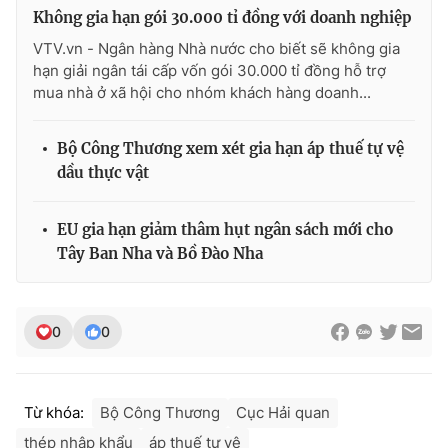
Không gia hạn gói 30.000 tỉ đồng với doanh nghiệp
VTV.vn - Ngân hàng Nhà nước cho biết sẽ không gia
hạn giải ngân tái cấp vốn gói 30.000 tỉ đồng hỗ trợ
mua nhà ở xã hội cho nhóm khách hàng doanh...
THỜI BÁO VTV
Bộ Công Thương xem xét gia hạn áp thuế tự vệ
dầu thực vật
Theo dõi báo trên
EU gia hạn giảm thâm hụt ngân sách mới cho
Cơ quan chủ quản:
Đài Truyền hình Việt Nam
Tây Ban Nha và Bồ Đào Nha
Cơ quan báo chí:
Thời báo VTV
Giấy phép hoạt động báo in và báo điện tử số 483/GP-BTTTT
cấp ngày 29/12/2023
0
0
Tổng Biên tập:
Vũ Thanh Thủy
Phó Tổng Biên tập:
Nguyễn Thị Mỹ Hạnh, Phạm Quốc Thắng,
Nguyễn Trọng Ninh
Từ khóa:
Bộ Công Thương
Cục Hải quan
Tổng đài VTV:
024.38 355 931 - 024.38 355 932
thép nhập khẩu
áp thuế tự vệ