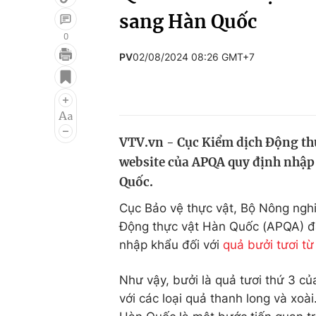
sang Hàn Quốc
0
PV
02/08/2024 08:26 GMT+7
Giải trí
Đời sống
Điện ảnh
Du lịch
Âm nhạc
Làm đẹp
VTV.vn - Cục Kiểm dịch Động th
Sao
Chất lượng cuộc sốn
website của APQA quy định nhập 
Quốc.
Cục Bảo vệ thực vật, Bộ Nông nghi
Động thực vật Hàn Quốc (APQA) đã
nhập khẩu đối với
quả bưởi tươi t
Như vậy, bưởi là quả tươi thứ 3 
với các loại quả thanh long và xo