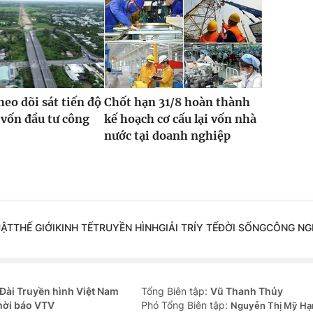
heo dõi sát tiến độ
Chốt hạn 31/8 hoàn thành
 vốn đầu tư công
kế hoạch cơ cấu lại vốn nhà
nước tại doanh nghiệp
UẬT
THẾ GIỚI
KINH TẾ
TRUYỀN HÌNH
GIẢI TRÍ
Y TẾ
ĐỜI SỐNG
CÔNG NG
Đài Truyền hình Việt Nam
Tổng Biên tập:
Vũ Thanh Thủy
hời báo VTV
Phó Tổng Biên tập:
Nguyễn Thị Mỹ Hạ