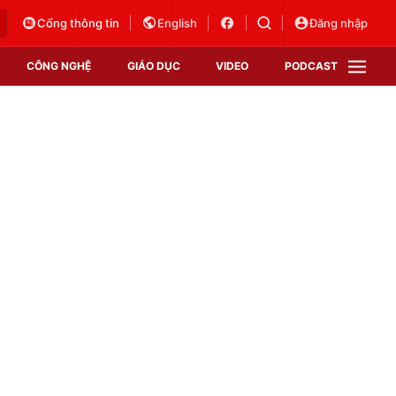
Cổng thông tin
English
Đăng nhập
CÔNG NGHỆ
GIÁO DỤC
VIDEO
PODCAST
VTV Money
VTV Thể thao
VTV Sức khoẻ
Bất động sản
Thị trường 24h
Tấm lòng Việt
Vươn mình bằng AI
VTV4
VTV8
VTV9
Lịch phát sóng
Giao lưu trực tuyến
Sự kiện