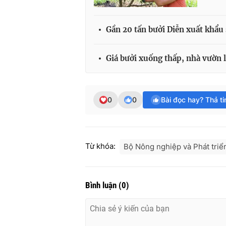
Gần 20 tấn bưởi Diễn xuất khẩu
Giá bưởi xuống thấp, nhà vườn l
0
0
Bài đọc hay? Thả t
Từ khóa:
Bộ Nông nghiệp và Phát triể
Bình luận
(
0
)