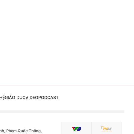
HỆ
GIÁO DỤC
VIDEO
PODCAST
nh, Phạm Quốc Thắng,