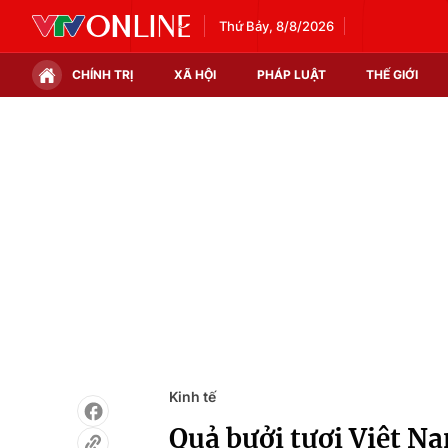
Thứ Bảy, 8/8/2026
CHÍNH TRỊ
XÃ HỘI
PHÁP LUẬT
THẾ GIỚI
Chính trị
Xã hội
Thế giới
Kinh tế
Tin tức
Tài chính
Thế giới đó đây
Thị trường
Câu chuyện quốc tế
Góc doanh nghiệp
Dữ liệu và đời sống
Kinh tế
Quả bưởi tươi Việt N