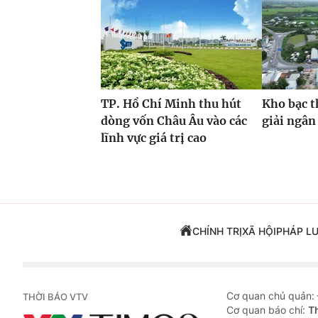
TP. Hồ Chí Minh thu hút
Kho bạc t
dòng vốn Châu Âu vào các
giải ngân
lĩnh vực giá trị cao
CHÍNH TRỊ
XÃ HỘI
PHÁP L
Cơ quan chủ quản:
THỜI BÁO VTV
Cơ quan báo chí:
T