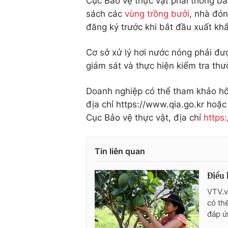
Cục Bảo vệ thực vật phải thông b
sách các
vùng trồng bưởi
, nhà đón
đăng ký trước khi bắt đầu xuất khẩ
Cơ sở xử lý hơi nước nóng phải đư
giám sát và thực hiện kiểm tra th
Doanh nghiệp có thể tham khảo hôn
địa chỉ https://www.qia.go.kr hoặc
Cục Bảo vệ thực vật, địa chỉ
https
Tin liên quan
Điều 
VTV.v
có th
đáp ứ