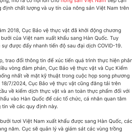
ọng, mở ra cơ hội lớn cho
nông sản Việt Nam
tiếp cận
g định chất lượng và uy tín của nông sản Việt Nam trên
năm 2018, Cục Bảo vệ thực vật đã khởi động chương
uả bưởi của Việt nam xuất khẩu sang Hàn Quốc. Tuy
c sự được đẩy nhanh tiến độ sau đại dịch COVID-19.
, trao đổi thông tin để xúc tiến quá trình thực hiện phâ
 nhiều vòng đàm phán, Cục Bảo vệ thực vật và Cục Kiểm
hống nhất về mặt kỹ thuật trong cuộc họp song phương
 18/7/2024, Cục Bảo vệ thực vật cũng đăng tải trên
ầu về kiểm dịch thực vật và an toàn thực phẩm đối với
khẩu vào Hàn Quốc để các tổ chức, cá nhân quan tâm
 tin về các quy định này.
 bưởi tươi Việt Nam xuất khẩu được sang Hàn Quốc, cá
àng năm. Cục sẽ quản lý và giám sát các vùng trồng