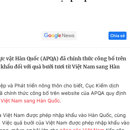
Góc ảnh
Giáo dục
Công nghệ
Chia sẻ
Tuyển sinh
Hitech Công ng
Học trực tuyến
Sản phẩm
ực vật Hàn Quốc (APQA) đã chính thức công bố trên
g
Thị trường
khẩu đối với quả bưởi tươi từ Việt Nam sang Hàn
Tư vấn
ệp và Phát triển nông thôn cho biết, Cục Kiểm dịch
 chính thức công bố trên website của APQA quy định
ừ Việt Nam sang Hàn Quốc
.
của Việt Nam được phép nhập khẩu vào Hàn Quốc, cùng
ài. Việc quả bưởi của Việt Nam được phép nhập khẩu vào