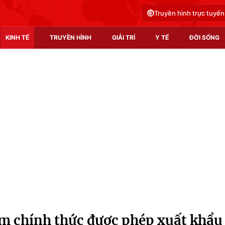
Truyền hình trực tuyến
KINH TẾ
TRUYỀN HÌNH
GIẢI TRÍ
Y TẾ
ĐỜI SỐNG
Pháp luật
Y tế
Truyền hình
Multimedia
Phim VTV
Video
Hậu trường
Shorts video
Nhân vật
Podcast
Khán giả
EMagazine
Giải sao mai
Photo
am chính thức được phép xuất khẩu
Infographic