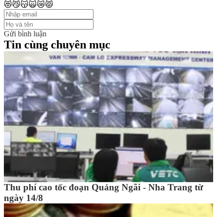
😻
😼
😽
🙀
😿
😾
Gửi bình luận
Tin cùng chuyên mục
Thu phí cao tốc đoạn Quảng Ngãi - Nha Trang từ
ngày 14/8