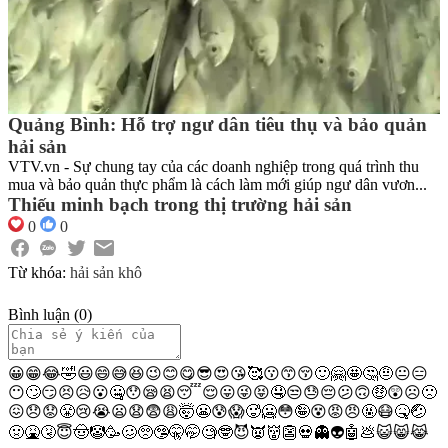
Quảng Bình: Hỗ trợ ngư dân tiêu thụ và bảo quản
hải sản
VTV.vn - Sự chung tay của các doanh nghiệp trong quá trình thu
mua và bảo quản thực phẩm là cách làm mới giúp ngư dân vươn...
Thiếu minh bạch trong thị trường hải sản
0
0
Từ khóa:
hải sản khô
Bình luận
(
0
)
😀
😁
😂
🤣
😃
😄
😅
😆
😉
😊
😋
😎
😍
😘
🥰
😗
😙
😚
🙂
🤗
🤩
🤔
🤨
😐
😑
😶
🙄
😏
😣
😥
😮
🤐
😯
😪
😫
😴
😌
😛
😜
😝
🤤
😒
😓
😔
😕
🙃
🤑
😲
☹️
🙁
😖
😞
😟
😤
😢
😭
😦
😧
😨
😩
🤯
😬
😰
😱
🥵
🥶
😳
🤪
😵
😡
😠
🤬
😷
🤒
🤕
🤢
🤮
🤧
😇
🤠
🤡
🥳
🥴
🥺
🤥
🤫
🤭
🧐
🤓
😈
👿
👹
👺
💀
👻
👽
🤖
💩
😺
😸
😹