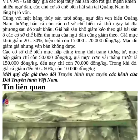
VTV.vn - Gần đây, giá các loại thủy hải sản khô rớt giá mạnh khiến
nhiều ngư dân, các chủ cơ sở chế biển hải sản tại Quảng Nam lo
lắng bị lỗ vốn.
Cùng với mặt hàng
thủy sản
tươi sống, ngư dân ven biển Quảng
Nam thường bán cá cho các cơ sở chế biến cá khô ngay tại địa
phương sau đó xuất khẩu. Giá hải sản khô giảm kéo theo giá hải sản
ở các cơ sở chế biến thu mua của ngư dân cũng giảm theo. Giá mực
khơi giảm 20 - 30%, hiện chỉ còn 15.000 - 20.000 đồng/kg. Mặc dù
giảm giá nhưng vẫn bán không được.
Các cơ sở chế biến mực hấp cũng trong tình trạng tương tự, mực
hấp giảm chỉ còn 50.000 đồng/kg, giá mực cơm vài tháng trước là
150.000 đồng/kg, đến nay chỉ còn 70.000 đồng/kg. Trong khi đó,
giá cá giảm đến 50 - 60%, còn 10.000 đồng/kg.
Mời quý độc giả theo dõi
Truyền hình trực tuyến
các kênh của
Đài Truyền hình Việt Nam.
Tin liên quan