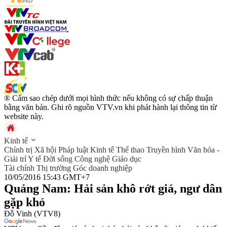
® Cấm sao chép dưới mọi hình thức nếu không có sự chấp thuận
bằng văn bản. Ghi rõ nguồn VTV.vn khi phát hành lại thông tin từ
website này.
Kinh tế
Chính trị
Xã hội
Pháp luật
Kinh tế
Thể thao
Truyền hình
Văn hóa -
Giải trí
Y tế
Đời sống
Công nghệ
Giáo dục
Tài chính
Thị trường
Góc doanh nghiệp
10/05/2016 15:43 GMT+7
Quảng Nam: Hải sản khô rớt giá, ngư dân
gặp khó
Đỗ Vinh (VTV8)