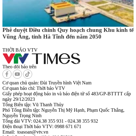
Phê duyệt Điều chỉnh Quy hoạch chung Khu kinh tế
Vũng Áng, tỉnh Hà Tĩnh đến năm 2050
THỜI BÁO VTV
Theo dõi báo trên
Cơ quan chủ quản:
Đài Truyền hình Việt Nam
Cơ quan báo chí:
Thời báo VTV
Giấy phép hoạt động báo in và báo điện tử số 483/GP-BTTTT cấp
ngày 29/12/2023
Tổng Biên tập:
Vũ Thanh Thủy
Phó Tổng Biên tập:
Nguyễn Thị Mỹ Hạnh, Phạm Quốc Thắng,
Nguyễn Trọng Ninh
Tổng đài VTV:
024.38 355 931 - 024.38 355 932
Ðiện thoại Thời báo VTV:
0988 671 671
Email:
toasoan@vtv.vn