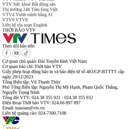
VTV Sức khoẻ
Bất động sản
Thị trường 24h
Tấm lòng Việt
VTV4
Vươn mình bằng AI
VTV9
VTV8
Liên hệ tòa soạn
English
THỜI BÁO VTV
Theo dõi báo trên
Cơ quan chủ quản:
Đài Truyền hình Việt Nam
Cơ quan báo chí:
Thời báo VTV
Giấy phép hoạt động báo in và báo điện tử số 483/GP-BTTTT cấp
ngày 29/12/2023
Tổng Biên tập:
Vũ Thanh Thủy
Phó Tổng Biên tập:
Nguyễn Thị Mỹ Hạnh, Phạm Quốc Thắng,
Nguyễn Trọng Ninh
Tổng đài VTV:
024.38 355 931 - 024.38 355 932
Ðiện thoại Thời báo VTV:
024.66 897 897
Email:
toasoan@vtv.vn
Liên hệ quảng cáo:
024-7300.7108