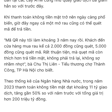
dân tại các cây ATM cũng như quầy giao dịch đã giảm
hẳn so với trước đây.
Photo
Infographic
Khi thanh toán không tiền mặt trở nên ngày càng phổ
Video
Shorts video
biến, giờ đây ngay cả một mớ rau cũng có thể quét
mã để trả tiền.
VTV Money
VTV Thể thao
"Mã QR này tôi làm khoảng 3 năm nay rồi. Khách đến
cửa hàng mua rau kể cả 2.000 đồng cũng quét, 5.000
VTV Sức khoẻ
Bất động sản
đồng cũng quét mã. Rất thuận tiện, mà quẹt mã còn
thích hơn trả tiền mặt, không phải trả lại, không sợ
nhầm nhọt", bà Chu Thị Liên - Tiểu thương chợ Thành
Thị trường 24h
Tấm lòng Việt
Công, TP Hà Nội cho biết.
VTV4
Vươn mình bằng AI
Theo thống kê của Ngân hàng Nhà nước, trong năm
2023 thanh toán không tiền mặt đạt khoảng 11 tỷ giao
dịch, tăng gần 50% so với năm trước với tổng giá trị
VTV9
VTV8
hơn 200 triệu tỷ đồng.
Liên hệ tòa soạn
English