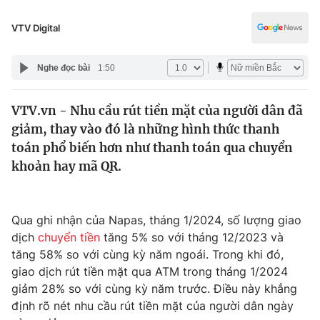
Chính trị
Truyền hình
VTV Digital
Văn hóa - Giải trí
Xã hội
Y tế
Nghe đọc bài
1:50
Đời sống
Pháp luật
Công nghệ
VTV.vn - Nhu cầu rút tiền mặt của người dân đã
Giáo dục
Y tế
giảm, thay vào đó là những hình thức thanh
toán phổ biến hơn như thanh toán qua chuyển
khoản hay mã QR.
Thế giới
Tin tức
Kinh tế
Qua ghi nhận của Napas, tháng 1/2024, số lượng giao
Thế giới đó đây
dịch
chuyển tiền
tăng 5% so với tháng 12/2023 và
Tài chính
Dữ liệu và đời sống
tăng 58% so với cùng kỳ năm ngoái. Trong khi đó,
Câu chuyện quốc tế
Thị trường
giao dịch rút tiền mặt qua ATM trong tháng 1/2024
giảm 28% so với cùng kỳ năm trước. Điều này khẳng
Truyền hình
Góc doanh nghiệp
định rõ nét nhu cầu rút tiền mặt của người dân ngày