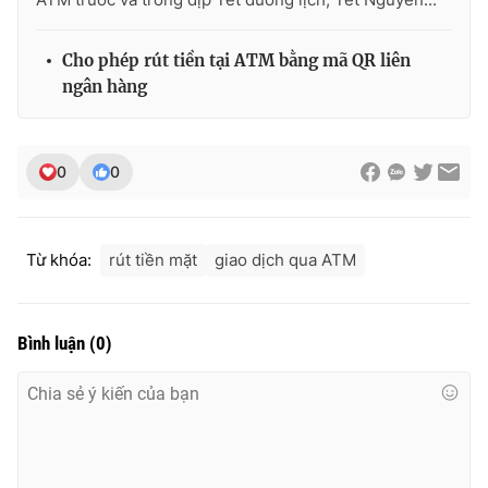
Ðiện thoại Thời báo VTV:
024.66 897 897
Email:
toasoan@vtv.vn
Cho phép rút tiền tại ATM bằng mã QR liên
Liên hệ quảng cáo:
024-7300.7108
ngân hàng
0
0
Từ khóa:
rút tiền mặt
giao dịch qua ATM
Bình luận
(
0
)
® Cấm sao chép dưới mọi hình thức nếu không có sự chấp
thuận bằng văn bản. Ghi rõ nguồn VTV.vn khi phát hành lại
thông tin từ website này.