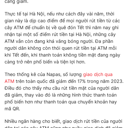
càng giảm.
Phim VTV
Giải trí
Hậu trường
Thực tế tại Hà Nội, nếu như cách đây vài năm, thời
Điện ảnh
gian này là dịp cao điểm để mọi người rút tiền từ các
Đời sống
Nhân vật
cây ATM để chuẩn bị về quê đón Tết thì năm nay ghi
Âm nhạc
nhận tại một số điểm rút tiền tại Hà Nội, những cây
Du lịch
Khán giả
Giáo dục
Sao
ATM vẫn còn đang khá vắng bóng người. Đa phần
Làm đẹp
Giải sao mai
người dân không còn thói quen rút tiền tại ATM mỗi
Tuyển sinh
khi Tết đến, khi thanh toán không tiền mặt đang ngày
Công nghệ
Chất lượng cuộc sống
càng trở nên phổ biến và tiện lợi hơn.
Học trực tuyến
Hitech Công nghệ tương lai
Giao lưu trực tuyến
Theo thống kê của Napas, số lượng
giao dịch qua
Sản phẩm
ATM
trên toàn quốc đã giảm đến 17% trong năm 2023.
Điều đó cho thấy nhu cầu rút tiền mặt của người dân
Lịch phát sóng
Thị trường
đã giảm, thay vào đó là những hình thức thanh toán
phổ biến hơn như thanh toán qua chuyển khoản hay
Tư vấn
mã QR.
Chuyên mục khác
Emagazine
Podcast
Nhiều ngân hàng cho biết, giao dịch rút tiền của người