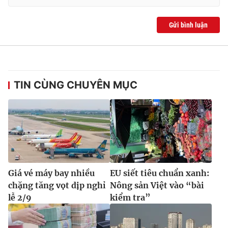
Gửi bình luận
TIN CÙNG CHUYÊN MỤC
Giá vé máy bay nhiều
EU siết tiêu chuẩn xanh:
chặng tăng vọt dịp nghỉ
Nông sản Việt vào “bài
lễ 2/9
kiểm tra”