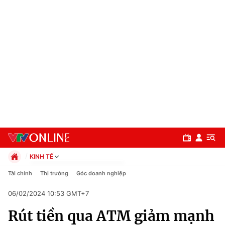
KINH TẾ
Chính trị
Tài chính
Thị trường
Góc doanh nghiệp
Xã hội
06/02/2024 10:53 GMT+7
Pháp luật
Chuyên mục
Kinh tế
Rút tiền qua ATM giảm mạnh
Thể thao