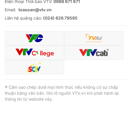
Ðiện thoại Thời báo VTV:
0988 671 671
Email:
toasoan@vtv.vn
Liên hệ quảng cáo:
(024) 626 79595
® Cấm sao chép dưới mọi hình thức nếu không có sự chấp
thuận bằng văn bản. Ghi rõ nguồn VTV.vn khi phát hành lại
thông tin từ website này.