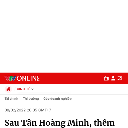
KINH TẾ
Chính trị
Tài chính
Thị trường
Góc doanh nghiệp
Xã hội
08/02/2022 20:35 GMT+7
Pháp luật
Chuyên mục
Kinh tế
Sau Tân Hoàng Minh, thêm
Thể thao