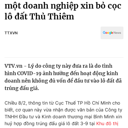
Chính trị
một doanh nghiệp xin bỏ cọc
Truyền hình
lô đất Thủ Thiêm
Văn hóa - Giải trí
Xã hội
Y tế
Đời sống
TTXVN
Pháp luật
Công nghệ
Giáo dục
Y tế
VTV.vn - Lý do công ty này đưa ra là do tình
Thế giới
hình COVID-19 ảnh hưởng đến hoạt động kinh
Tin tức
doanh nên không đủ vốn để đầu tư vào lô đất đã
Kinh tế
trúng đấu giá.
Thế giới đó đây
Tài chính
Dữ liệu và đời sống
Câu chuyện quốc tế
Chiều 8/2, thông tin từ Cục Thuế TP Hồ Chí Minh cho
Thị trường
biết, cơ quan này vừa nhận được văn bản của Công ty
TNHH Đầu tư và Kinh doanh thương mại Bình Minh xin
Truyền hình
Góc doanh nghiệp
huỷ hợp đồng trúng đấu giá lô đất 3-9 tại
Khu đô thị