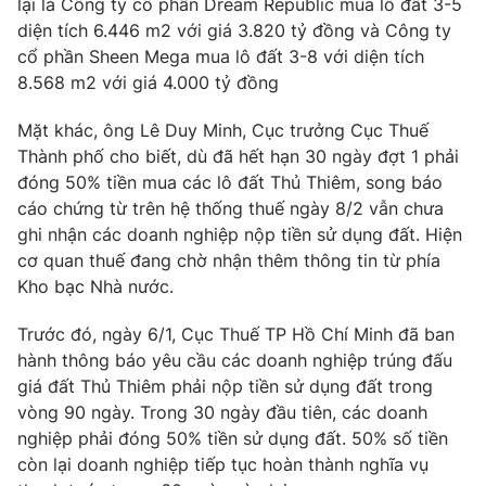
lại là Công ty cổ phần Dream Republic mua lô đất 3-5
diện tích 6.446 m2 với giá 3.820 tỷ đồng và Công ty
Photo
Infographic
cổ phần Sheen Mega mua lô đất 3-8 với diện tích
8.568 m2 với giá 4.000 tỷ đồng
Video
Shorts video
Mặt khác, ông Lê Duy Minh, Cục trưởng Cục Thuế
Thành phố cho biết, dù đã hết hạn 30 ngày đợt 1 phải
VTV Money
VTV Thể thao
đóng 50% tiền mua các lô đất Thủ Thiêm, song báo
cáo chứng từ trên hệ thống thuế ngày 8/2 vẫn chưa
VTV Sức khoẻ
Bất động sản
ghi nhận các doanh nghiệp nộp tiền sử dụng đất. Hiện
cơ quan thuế đang chờ nhận thêm thông tin từ phía
Thị trường 24h
Kho bạc Nhà nước.
Tấm lòng Việt
Trước đó, ngày 6/1, Cục Thuế TP Hồ Chí Minh đã ban
VTV4
Vươn mình bằng AI
hành thông báo yêu cầu các doanh nghiệp trúng đấu
giá đất Thủ Thiêm phải nộp tiền sử dụng đất trong
VTV9
vòng 90 ngày. Trong 30 ngày đầu tiên, các doanh
VTV8
nghiệp phải đóng 50% tiền sử dụng đất. 50% số tiền
còn lại doanh nghiệp tiếp tục hoàn thành nghĩa vụ
Liên hệ tòa soạn
English