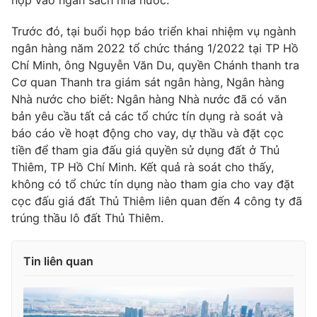
nộp vào ngân sách nhà nước.
Ðiện thoại Thời báo VTV:
024.66 897 897
Email:
toasoan@vtv.vn
Trước đó, tại buổi họp báo triển khai nhiệm vụ ngành
Liên hệ quảng cáo:
ngân hàng năm 2022 tổ chức tháng 1/2022 tại TP Hồ
024-7300.7108
Chí Minh, ông Nguyễn Văn Du, quyền Chánh thanh tra
Cơ quan Thanh tra giám sát ngân hàng, Ngân hàng
Nhà nước cho biết: Ngân hàng Nhà nước đã có văn
bản yêu cầu tất cả các tổ chức tín dụng rà soát và
báo cáo về hoạt động cho vay, dự thầu và đặt cọc
tiền để tham gia đấu giá quyền sử dụng đất ở Thủ
Thiêm, TP Hồ Chí Minh. Kết quả rà soát cho thấy,
không có tổ chức tín dụng nào tham gia cho vay đặt
cọc đấu giá đất Thủ Thiêm liên quan đến 4 công ty đã
trúng thầu lô đất Thủ Thiêm.
® Cấm sao chép dưới mọi hình thức nếu không có sự chấp
Tin liên quan
thuận bằng văn bản. Ghi rõ nguồn VTV.vn khi phát hành lại
thông tin từ website này.