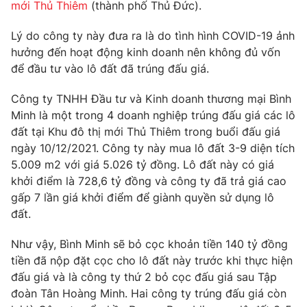
Phim VTV
mới Thủ Thiêm
(thành phố Thủ Đức).
Giải trí
Hậu trường
Lý do công ty này đưa ra là do tình hình COVID-19 ảnh
Điện ảnh
hưởng đến hoạt động kinh doanh nên không đủ vốn
Đời sống
Nhân vật
để đầu tư vào lô đất đã trúng đấu giá.
Âm nhạc
Du lịch
Khán giả
Giáo dục
Sao
Công ty TNHH Đầu tư và Kinh doanh thương mại Bình
Làm đẹp
Giải sao mai
Minh là một trong 4 doanh nghiệp trúng đấu giá các lô
Tuyển sinh
đất tại Khu đô thị mới Thủ Thiêm trong buổi đấu giá
Công nghệ
Chất lượng cuộc sống
ngày 10/12/2021. Công ty này mua lô đất 3-9 diện tích
Học trực tuyến
Hitech Công nghệ tương lai
5.009 m2 với giá 5.026 tỷ đồng. Lô đất này có giá
Giao lưu trực tuyến
khởi điểm là 728,6 tỷ đồng và công ty đã trả giá cao
Sản phẩm
gấp 7 lần giá khởi điểm để giành quyền sử dụng lô
Lịch phát sóng
đất.
Thị trường
Như vậy, Bình Minh sẽ bỏ cọc khoản tiền 140 tỷ đồng
Tư vấn
tiền đã nộp đặt cọc cho lô đất này trước khi thực hiện
Chuyên mục khác
đấu giá và là công ty thứ 2 bỏ cọc đấu giá sau Tập
Emagazine
Podcast
đoàn Tân Hoàng Minh. Hai công ty trúng đấu giá còn