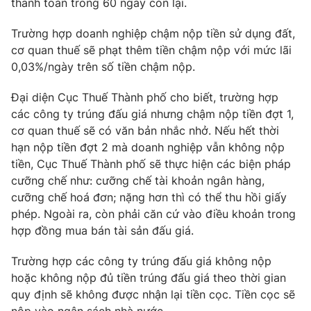
thanh toán trong 60 ngày còn lại.
Trường hợp doanh nghiệp chậm nộp tiền sử dụng đất,
cơ quan thuế sẽ phạt thêm tiền chậm nộp với mức lãi
0,03%/ngày trên số tiền chậm nộp.
THỜI BÁO VTV
Đại diện Cục Thuế Thành phố cho biết, trường hợp
các công ty trúng đấu giá nhưng chậm nộp tiền đợt 1,
cơ quan thuế sẽ có văn bản nhắc nhở. Nếu hết thời
Theo dõi báo trên
hạn nộp tiền đợt 2 mà doanh nghiệp vẫn không nộp
tiền, Cục Thuế Thành phố sẽ thực hiện các biện pháp
Cơ quan chủ quản:
Đài Truyền hình Việt Nam
cưỡng chế như: cưỡng chế tài khoản ngân hàng,
Cơ quan báo chí:
Thời báo VTV
cưỡng chế hoá đơn; nặng hơn thì có thể thu hồi giấy
Giấy phép hoạt động báo in và báo điện tử số 483/GP-BTTTT
phép. Ngoài ra, còn phải căn cứ vào điều khoản trong
cấp ngày 29/12/2023
hợp đồng mua bán tài sản đấu giá.
Tổng Biên tập:
Vũ Thanh Thủy
Trường hợp các công ty trúng đấu giá không nộp
Phó Tổng Biên tập:
Nguyễn Thị Mỹ Hạnh, Phạm Quốc Thắng,
hoặc không nộp đủ tiền trúng đấu giá theo thời gian
Nguyễn Trọng Ninh
quy định sẽ không được nhận lại tiền cọc. Tiền cọc sẽ
Tổng đài VTV:
024.38 355 931 - 024.38 355 932