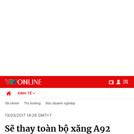
KINH TẾ
Chính trị
Tài chính
Thị trường
Góc doanh nghiệp
Xã hội
13/03/2017 14:26 GMT+7
Pháp luật
Chuyên mục
Kinh tế
Sẽ thay toàn bộ xăng A92
Thể thao