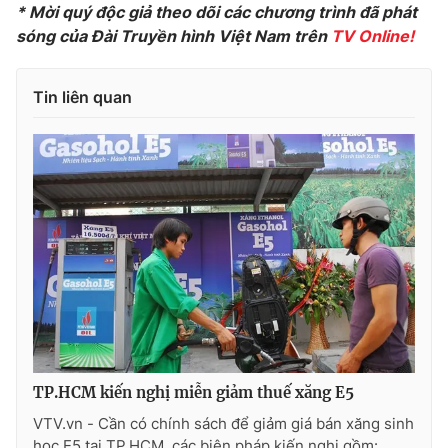
Phim VTV
* Mời quý độc giả theo dõi các chương trình đã phát
Giải trí
sóng của Đài Truyền hình Việt Nam trên
TV Online!
Hậu trường
Điện ảnh
Đời sống
Nhân vật
Tin liên quan
Âm nhạc
Du lịch
Khán giả
Giáo dục
Sao
Làm đẹp
Giải sao mai
Tuyển sinh
Công nghệ
Chất lượng cuộc sống
Học trực tuyến
Hitech Công nghệ tương lai
Giao lưu trực tuyến
Sản phẩm
Lịch phát sóng
Thị trường
Tư vấn
Chuyên mục khác
TP.HCM kiến nghị miễn giảm thuế xăng E5
Emagazine
Podcast
VTV.vn - Cần có chính sách để giảm giá bán xăng sinh
học E5 tại TP.HCM, các biện pháp kiến nghị gồm: