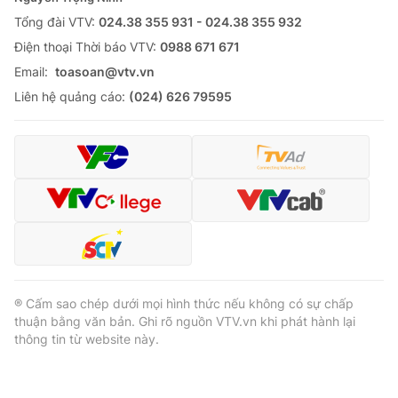
Tổng đài VTV:
024.38 355 931 - 024.38 355 932
Ðiện thoại Thời báo VTV:
0988 671 671
Email:
toasoan@vtv.vn
Liên hệ quảng cáo:
(024) 626 79595
® Cấm sao chép dưới mọi hình thức nếu không có sự chấp
thuận bằng văn bản. Ghi rõ nguồn VTV.vn khi phát hành lại
thông tin từ website này.