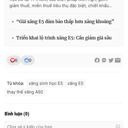
giảm thuế, miễn thuế tiêu thụ đặc biệt, chiết khấu...
Photo
Infographic
“Giá xăng E5 đảm bảo thấp hơn xăng khoáng”
Video
Shorts video
Triển khai lộ trình xăng E5: Cần giảm giá sâu
VTV Money
VTV Thể thao
VTV Sức khoẻ
Bất động sản
0
0
Thị trường 24h
Tấm lòng Việt
Từ khóa:
xăng sinh học E5
xăng E5
thay thế xăng A92
VTV4
Vươn mình bằng AI
VTV9
VTV8
Bình luận
(
0
)
Liên hệ tòa soạn
English