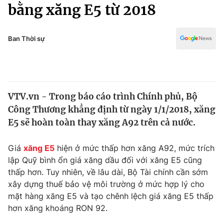
Chính trị
bằng xăng E5 từ 2018
Truyền hình
Văn hóa - Giải trí
Xã hội
Y tế
Ban Thời sự
Đời sống
Pháp luật
Công nghệ
Giáo dục
Y tế
VTV.vn - Trong báo cáo trình Chính phủ, Bộ
Công Thương khẳng định từ ngày 1/1/2018, xăng
Thế giới
E5 sẽ hoàn toàn thay xăng A92 trên cả nước.
Tin tức
Kinh tế
Giá
xăng E5
hiện ở mức thấp hơn xăng A92, mức trích
Thế giới đó đây
lập Quỹ bình ổn giá xăng dầu đối với xăng E5 cũng
Tài chính
thấp hơn. Tuy nhiên, về lâu dài, Bộ Tài chính cần sớm
Dữ liệu và đời sống
Câu chuyện quốc tế
xây dựng thuế bảo vệ môi trường ở mức hợp lý cho
Thị trường
mặt hàng xăng E5 và tạo chênh lệch giá xăng E5 thấp
Truyền hình
hơn xăng khoáng RON 92.
Góc doanh nghiệp