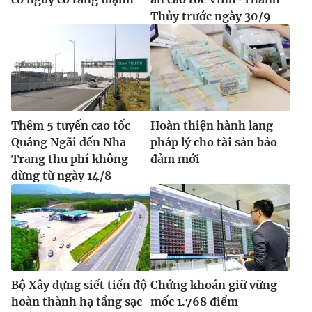
Ðiện thoại Thời báo VTV:
024.66 897 897
Thủy trước ngày 30/9
Email:
toasoan@vtv.vn
Liên hệ quảng cáo:
024-7300.7108
Thêm 5 tuyến cao tốc
Hoàn thiện hành lang
Quảng Ngãi đến Nha
pháp lý cho tài sản bảo
Trang thu phí không
đảm mới
dừng từ ngày 14/8
® Cấm sao chép dưới mọi hình thức nếu không có sự chấp
thuận bằng văn bản. Ghi rõ nguồn VTV.vn khi phát hành lại
thông tin từ website này.
Bộ Xây dựng siết tiến độ
Chứng khoán giữ vững
hoàn thành hạ tầng sạc
mốc 1.768 điểm