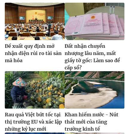
Ðề xuất quy định mở
Đất nhận chuyển
nhận diện rủi ro tài sản
nhượng lâu năm, mất
mã hóa
giấy tờ gốc: Làm sao để
cấp sổ?
Rau quả Việt bứt tốc tại
Khan hiếm nước - Nút
thị trường EU và xác lập
thắt mới của tăng
những kỷ lục mới
trưởng kinh tế