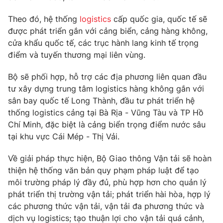
Phim VTV
Giải trí
Theo đó, hệ thống
logistics
cấp quốc gia, quốc tế sẽ
Hậu trường
được phát triển gắn với cảng biển, cảng hàng không,
Điện ảnh
Đời sống
Nhân vật
cửa khẩu quốc tế, các trục hành lang kinh tế trọng
Âm nhạc
điểm và tuyến thương mại liên vùng.
Du lịch
Khán giả
Giáo dục
Sao
Bộ sẽ phối hợp, hỗ trợ các địa phương liên quan đầu
Làm đẹp
Giải sao mai
tư xây dựng trung tâm logistics hàng không gắn với
Tuyển sinh
Công nghệ
Chất lượng cuộc sống
sân bay quốc tế Long Thành, đầu tư phát triển hệ
Học trực tuyến
thống logistics cảng tại Bà Rịa - Vũng Tàu và TP Hồ
Hitech Công nghệ tương lai
Chí Minh, đặc biệt là cảng biển trọng điểm nước sâu
Giao lưu trực tuyến
tại khu vực Cái Mép - Thị Vải.
Sản phẩm
Lịch phát sóng
Thị trường
Về giải pháp thực hiện, Bộ Giao thông Vận tải sẽ hoàn
thiện hệ thống văn bản quy phạm pháp luật để tạo
Tư vấn
môi trường pháp lý đầy đủ, phù hợp hơn cho quản lý
Chuyên mục khác
phát triển thị trường vận tải; phát triển hài hòa, hợp lý
các phương thức vận tải, vận tải đa phương thức và
Emagazine
Podcast
dịch vụ logistics; tạo thuận lợi cho vận tải quá cảnh,