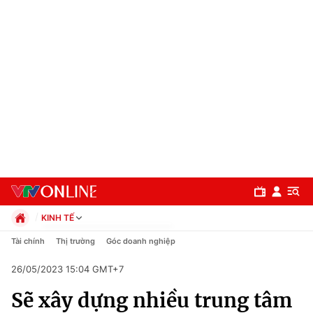
KINH TẾ
Chính trị
Tài chính
Thị trường
Góc doanh nghiệp
Xã hội
26/05/2023 15:04 GMT+7
Pháp luật
Chuyên mục
Kinh tế
Sẽ xây dựng nhiều trung tâm
Thể thao