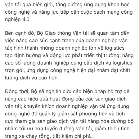
vận tải qua biên giới; tăng cường ứng dụng khoa học
Photo
Infographic
công nghệ và năng lực tiếp cận cuộc cách mạng công
nghiệp 4.0.
Video
Shorts video
Bên cạnh đó, Bộ Giao thông Vận tải sẽ quan tâm đến
việc nâng cao sức cạnh tranh của doanh nghiệp vận
VTV Money
VTV Thể thao
tải; hình thành những doanh nghiệp lớn về logistics,
tạo định hướng và động lực phát triển thị trường; nâng
cao số lượng doanh nghiệp cung cấp dịch vụ logistics
VTV Sức khoẻ
Bất động sản
trọn gói, ứng dụng công nghệ hiện đại nhằm đạt chất
lượng dịch vụ cao hơn.
Thị trường 24h
Tấm lòng Việt
Đồng thời, Bộ sẽ nghiên cứu các biện pháp hỗ trợ để
nâng cao hiệu quả hoạt động của các sàn giao dịch
VTV4
Vươn mình bằng AI
vận tải; khuyến khích doanh nghiệp vận tải ứng dụng
công nghệ để quản lý giám sát phương tiện và tích
VTV9
VTV8
cực tham gia sàn giao dịch vận tải hàng hóa đường bộ
nhằm tối ưu hóa tuyến đường vận tải, giảm thiểu tình
Liên hệ tòa soạn
trạng xe chạy rỗng, tiết kiệm chi phí...
English