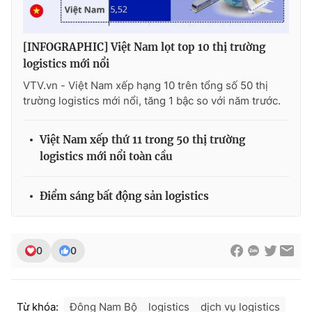
Ðiện thoại Thời báo VTV:
024.66 897 897
Email:
toasoan@vtv.vn
[INFOGRAPHIC] Việt Nam lọt top 10 thị trường
Liên hệ quảng cáo:
024-7300.7108
logistics mới nổi
VTV.vn - Việt Nam xếp hạng 10 trên tổng số 50 thị
trường logistics mới nổi, tăng 1 bậc so với năm trước.
Việt Nam xếp thứ 11 trong 50 thị trường
logistics mới nổi toàn cầu
Điểm sáng bất động sản logistics
® Cấm sao chép dưới mọi hình thức nếu không có sự chấp
0
0
thuận bằng văn bản. Ghi rõ nguồn VTV.vn khi phát hành lại
thông tin từ website này.
Từ khóa:
Đông Nam Bộ
logistics
dịch vụ logistics