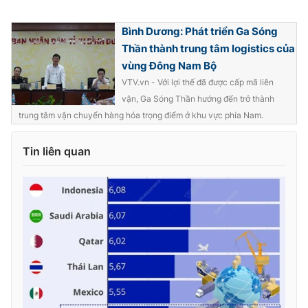
Bình Dương: Phát triển Ga Sóng
Thần thành trung tâm logistics của
vùng Đông Nam Bộ
THỜI BÁO VTV
VTV.vn - Với lợi thế đã được cấp mã liên
vận, Ga Sóng Thần hướng đến trở thành
trung tâm vận chuyển hàng hóa trọng điểm ở khu vực phía Nam.
Theo dõi báo trên
Tin liên quan
Cơ quan chủ quản:
Đài Truyền hình Việt Nam
Cơ quan báo chí:
Thời báo VTV
Giấy phép hoạt động báo in và báo điện tử số 483/GP-BTTTT
cấp ngày 29/12/2023
Tổng Biên tập:
Vũ Thanh Thủy
Phó Tổng Biên tập:
Nguyễn Thị Mỹ Hạnh, Phạm Quốc Thắng,
Nguyễn Trọng Ninh
Tổng đài VTV:
024.38 355 931 - 024.38 355 932