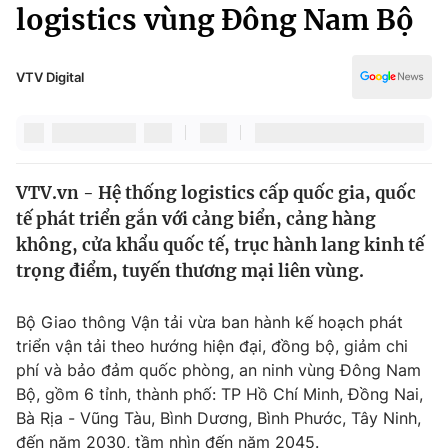
Chính trị
logistics vùng Đông Nam Bộ
Truyền hình
Văn hóa - Giải trí
Xã hội
Y tế
VTV Digital
Đời sống
Pháp luật
Công nghệ
Giáo dục
Y tế
VTV.vn - Hệ thống logistics cấp quốc gia, quốc
tế phát triển gắn với cảng biển, cảng hàng
Thế giới
không, cửa khẩu quốc tế, trục hành lang kinh tế
trọng điểm, tuyến thương mại liên vùng.
Tin tức
Kinh tế
Thế giới đó đây
Bộ Giao thông Vận tải vừa ban hành kế hoạch phát
Tài chính
triển vận tải theo hướng hiện đại, đồng bộ, giảm chi
Dữ liệu và đời sống
Câu chuyện quốc tế
phí và bảo đảm quốc phòng, an ninh vùng Đông Nam
Thị trường
Bộ, gồm 6 tỉnh, thành phố: TP Hồ Chí Minh, Đồng Nai,
Truyền hình
Góc doanh nghiệp
Bà Rịa - Vũng Tàu, Bình Dương, Bình Phước, Tây Ninh,
đến năm 2030, tầm nhìn đến năm 2045.