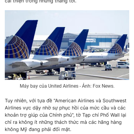
cải thiện trong những tháng tới.
Photo
Infographic
Video
Shorts video
VTV Money
VTV Thể thao
VTV Sức khoẻ
Bất động sản
Thị trường 24h
Tấm lòng Việt
Máy bay của United Airlines - Ảnh: Fox News.
VTV4
Vươn mình bằng AI
Tuy nhiên, với tựa đề "American Airlines và Southwest
Airlines vực dậy nhờ sự phục hồi của mức cầu và các
VTV9
VTV8
khoản trợ giúp của Chính phủ", tờ Tạp chí Phố Wall lại
chỉ ra không ít những thách thức mà các hãng hàng
không Mỹ đang phải đối mặt.
Liên hệ tòa soạn
English