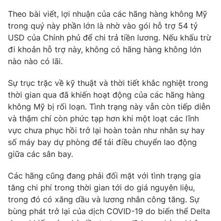
Theo bài viết, lợi nhuận của các hãng hàng không Mỹ
trong quý này phần lớn là nhờ vào gói hỗ trợ 54 tỷ
USD của Chính phủ để chi trả tiền lương. Nếu khấu trừ
THỜI BÁO VTV
đi khoản hỗ trợ này, không có hãng hàng không lớn
nào nào có lãi.
Sự trục trặc về kỹ thuật và thời tiết khắc nghiệt trong
thời gian qua đã khiến hoạt động của các hãng hàng
Theo dõi báo trên
không Mỹ bị rối loạn. Tình trạng này vẫn còn tiếp diễn
và thậm chí còn phức tạp hơn khi một loạt các lĩnh
Cơ quan chủ quản:
Đài Truyền hình Việt Nam
vực chưa phục hồi trở lại hoàn toàn như nhân sự hay
Cơ quan báo chí:
Thời báo VTV
số máy bay dự phòng để tái điều chuyển lao động
Giấy phép hoạt động báo in và báo điện tử số 483/GP-BTTTT
giữa các sân bay.
cấp ngày 29/12/2023
Tổng Biên tập:
Vũ Thanh Thủy
Các hãng cũng đang phải đối mặt với tình trạng gia
tăng chi phí trong thời gian tới do giá nguyên liệu,
Phó Tổng Biên tập:
Nguyễn Thị Mỹ Hạnh, Phạm Quốc Thắng,
trong đó có xăng dầu và lương nhân công tăng. Sự
Nguyễn Trọng Ninh
bùng phát trở lại của dịch COVID-19 do biến thể Delta
Tổng đài VTV:
024.38 355 931 - 024.38 355 932