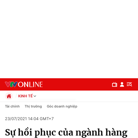
KINH TẾ
Chính trị
Tài chính
Thị trường
Góc doanh nghiệp
Xã hội
23/07/2021 14:04 GMT+7
Pháp luật
Chuyên mục
Kinh tế
Sự hồi phục của ngành hàng
Thể thao