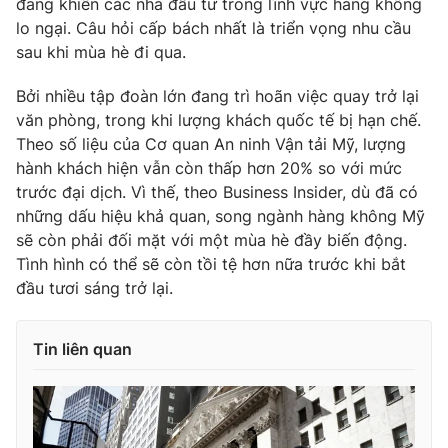
đang khiến các nhà đầu tư trong lĩnh vực hàng không
Ðiện thoại Thời báo VTV:
024.66 897 897
lo ngại. Câu hỏi cấp bách nhất là triển vọng nhu cầu
Email:
toasoan@vtv.vn
sau khi mùa hè đi qua.
Liên hệ quảng cáo:
024-7300.7108
Bởi nhiều tập đoàn lớn đang trì hoãn việc quay trở lại
văn phòng, trong khi lượng khách quốc tế bị hạn chế.
Theo số liệu của Cơ quan An ninh Vận tải Mỹ, lượng
hành khách hiện vẫn còn thấp hơn 20% so với mức
trước đại dịch. Vì thế, theo Business Insider, dù đã có
những dấu hiệu khả quan, song ngành hàng không Mỹ
sẽ còn phải đối mặt với một mùa hè đầy biến động.
Tình hình có thể sẽ còn tồi tệ hơn nữa trước khi bắt
đầu tươi sáng trở lại.
Tin liên quan
® Cấm sao chép dưới mọi hình thức nếu không có sự chấp
thuận bằng văn bản. Ghi rõ nguồn VTV.vn khi phát hành lại
thông tin từ website này.