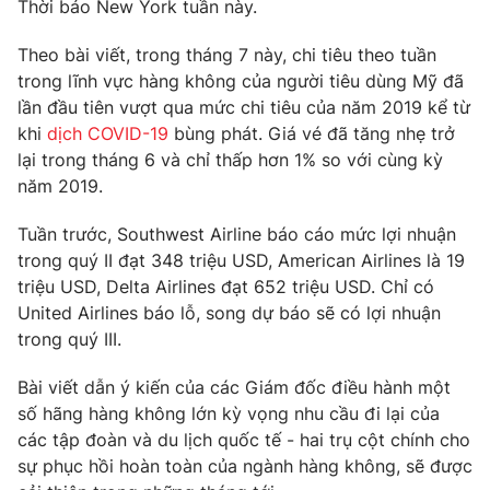
Phim VTV
Thời báo New York tuần này.
Giải trí
Hậu trường
Theo bài viết, trong tháng 7 này, chi tiêu theo tuần
Điện ảnh
trong lĩnh vực hàng không của người tiêu dùng Mỹ đã
Đời sống
Nhân vật
lần đầu tiên vượt qua mức chi tiêu của năm 2019 kể từ
Âm nhạc
Du lịch
khi
dịch COVID-19
bùng phát. Giá vé đã tăng nhẹ trở
Khán giả
Giáo dục
Sao
lại trong tháng 6 và chỉ thấp hơn 1% so với cùng kỳ
Làm đẹp
Giải sao mai
năm 2019.
Tuyển sinh
Công nghệ
Chất lượng cuộc sống
Tuần trước, Southwest Airline báo cáo mức lợi nhuận
Học trực tuyến
Hitech Công nghệ tương lai
trong quý II đạt 348 triệu USD, American Airlines là 19
Giao lưu trực tuyến
triệu USD, Delta Airlines đạt 652 triệu USD. Chỉ có
Sản phẩm
United Airlines báo lỗ, song dự báo sẽ có lợi nhuận
trong quý III.
Lịch phát sóng
Thị trường
Bài viết dẫn ý kiến của các Giám đốc điều hành một
Tư vấn
số hãng hàng không lớn kỳ vọng nhu cầu đi lại của
Chuyên mục khác
các tập đoàn và du lịch quốc tế - hai trụ cột chính cho
Emagazine
Podcast
sự phục hồi hoàn toàn của ngành hàng không, sẽ được