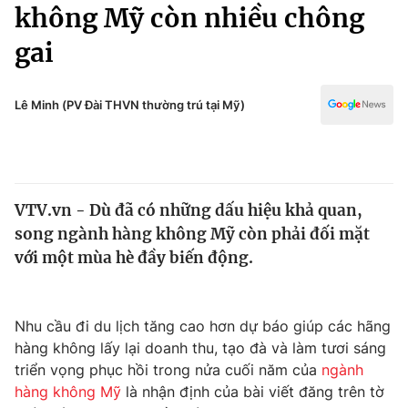
Chính trị
không Mỹ còn nhiều chông
Truyền hình
gai
Văn hóa - Giải trí
Xã hội
Y tế
Đời sống
Lê Minh (PV Đài THVN thường trú tại Mỹ)
Pháp luật
Công nghệ
Giáo dục
Y tế
VTV.vn - Dù đã có những dấu hiệu khả quan,
Thế giới
song ngành hàng không Mỹ còn phải đối mặt
Tin tức
với một mùa hè đầy biến động.
Kinh tế
Thế giới đó đây
Tài chính
Dữ liệu và đời sống
Nhu cầu đi du lịch tăng cao hơn dự báo giúp các hãng
Câu chuyện quốc tế
Thị trường
hàng không lấy lại doanh thu, tạo đà và làm tươi sáng
triển vọng phục hồi trong nửa cuối năm của
ngành
Truyền hình
Góc doanh nghiệp
hàng không Mỹ
là nhận định của bài viết đăng trên tờ