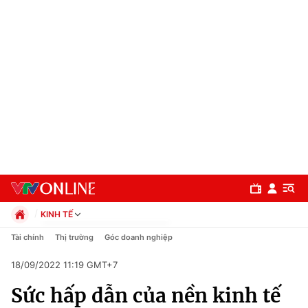
KINH TẾ
Chính trị
Tài chính
Thị trường
Góc doanh nghiệp
Xã hội
18/09/2022 11:19 GMT+7
Pháp luật
Chuyên mục
Kinh tế
Sức hấp dẫn của nền kinh tế
Thể thao