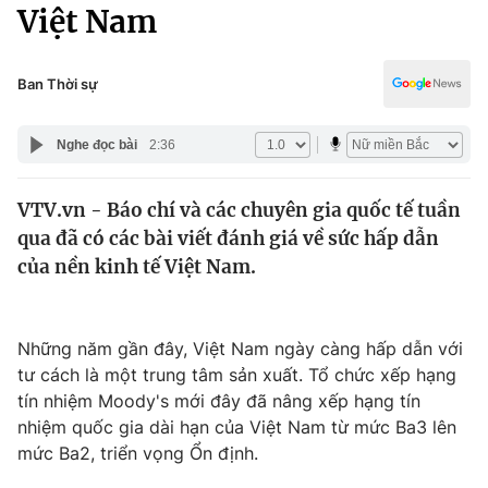
Chính trị
Việt Nam
Truyền hình
Văn hóa - Giải trí
Xã hội
Y tế
Ban Thời sự
Đời sống
Pháp luật
Công nghệ
Nghe đọc bài
2:36
Giáo dục
Y tế
VTV.vn - Báo chí và các chuyên gia quốc tế tuần
qua đã có các bài viết đánh giá về sức hấp dẫn
Thế giới
của nền kinh tế Việt Nam.
Tin tức
Kinh tế
Thế giới đó đây
Những năm gần đây, Việt Nam ngày càng hấp dẫn với
Tài chính
tư cách là một trung tâm sản xuất. Tổ chức xếp hạng
Dữ liệu và đời sống
Câu chuyện quốc tế
tín nhiệm Moody's mới đây đã nâng xếp hạng tín
Thị trường
nhiệm quốc gia dài hạn của Việt Nam từ mức Ba3 lên
Truyền hình
mức Ba2, triển vọng Ổn định.
Góc doanh nghiệp