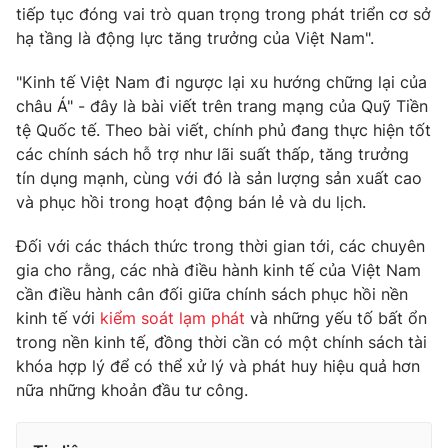
Ðiện thoại Thời báo VTV:
024.66 897 897
tiếp tục đóng vai trò quan trọng trong phát triển cơ sở
hạ tầng là động lực tăng trưởng của Việt Nam".
Email:
toasoan@vtv.vn
Liên hệ quảng cáo:
024-7300.7108
"Kinh tế Việt Nam đi ngược lại xu hướng chững lại của
châu Á" - đây là bài viết trên trang mạng của Quỹ Tiền
tệ Quốc tế. Theo bài viết, chính phủ đang thực hiện tốt
các chính sách hỗ trợ như lãi suất thấp, tăng trưởng
tín dụng mạnh, cùng với đó là sản lượng sản xuất cao
và phục hồi trong hoạt động bán lẻ và du lịch.
Đối với các thách thức trong thời gian tới, các chuyên
gia cho rằng, các nhà điều hành kinh tế của Việt Nam
cần điều hành cân đối giữa chính sách phục hồi nền
kinh tế với
kiểm soát lạm phát
và những yếu tố bất ổn
trong nền kinh tế, đồng thời cần có một chính sách tài
® Cấm sao chép dưới mọi hình thức nếu không có sự chấp
khóa hợp lý để có thể xử lý và phát huy hiệu quả hơn
thuận bằng văn bản. Ghi rõ nguồn VTV.vn khi phát hành lại
nữa những khoản đầu tư công.
thông tin từ website này.