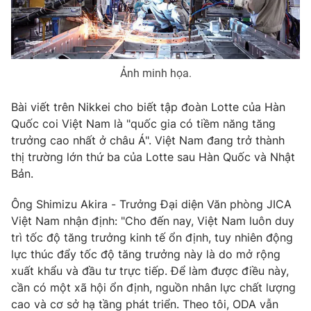
THỜI BÁO VTV
Ảnh minh họa.
Bài viết trên Nikkei cho biết tập đoàn Lotte của Hàn
Quốc coi Việt Nam là "quốc gia có tiềm năng tăng
Theo dõi báo trên
trưởng cao nhất ở châu Á". Việt Nam đang trở thành
thị trường lớn thứ ba của Lotte sau Hàn Quốc và Nhật
Bản.
Cơ quan chủ quản:
Đài Truyền hình Việt Nam
Cơ quan báo chí:
Thời báo VTV
Ông Shimizu Akira - Trưởng Đại diện Văn phòng JICA
Giấy phép hoạt động báo in và báo điện tử số 483/GP-BTTTT
Việt Nam nhận định: "Cho đến nay, Việt Nam luôn duy
cấp ngày 29/12/2023
trì tốc độ tăng trưởng kinh tế ổn định, tuy nhiên động
Tổng Biên tập:
Vũ Thanh Thủy
lực thúc đẩy tốc độ tăng trưởng này là do mở rộng
Phó Tổng Biên tập:
Nguyễn Thị Mỹ Hạnh, Phạm Quốc Thắng,
xuất khẩu và đầu tư trực tiếp. Để làm được điều này,
Nguyễn Trọng Ninh
cần có một xã hội ổn định, nguồn nhân lực chất lượng
Tổng đài VTV:
024.38 355 931 - 024.38 355 932
cao và cơ sở hạ tầng phát triển. Theo tôi, ODA vẫn