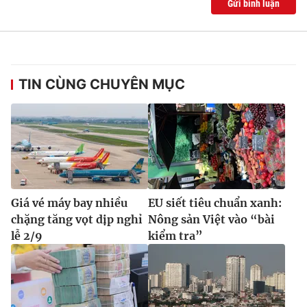
Gửi bình luận
TIN CÙNG CHUYÊN MỤC
Giá vé máy bay nhiều
EU siết tiêu chuẩn xanh:
chặng tăng vọt dịp nghỉ
Nông sản Việt vào “bài
lễ 2/9
kiểm tra”