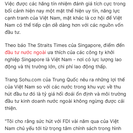
Phim VTV
Việc được các hãng tín nhiệm đánh giá tích cực trong
Giải trí
bối cảnh hiện nay một mặt thể hiện uy tín, năng lực
Hậu trường
cạnh tranh của Việt Nam, mặt khác là cơ hội để Việt
Điện ảnh
Đời sống
Nam có thể tiếp cận dễ dàng hơn với các nguồn vốn
Nhân vật
Âm nhạc
đầu tư.
Du lịch
Khán giả
Giáo dục
Sao
Theo báo The Straits Times của Singapore, điểm đến
Làm đẹp
Giải sao mai
đầu tư nước ngoài
ưa thích của các công ty khởi
Tuyển sinh
Công nghệ
nghiệp Singapore là Việt Nam - nơi có lực lượng lao
Chất lượng cuộc sống
Học trực tuyến
động và thị trường lớn, chi phí lao động thấp.
Hitech Công nghệ tương lai
Giao lưu trực tuyến
Trang Sohu.com của Trung Quốc nêu ra những lợi thế
Sản phẩm
của Việt Nam so với các nước trong khu vực về thu
Lịch phát sóng
hút đầu tư đó là tỷ giá hối đoái ổn định và môi trường
Thị trường
đầu tư kinh doanh nước ngoài không ngừng được cải
Tư vấn
thiện.
Chuyên mục khác
"Tôi cho rằng sức hút với FDI vài năm qua của Việt
Emagazine
Podcast
Nam chủ yếu tới từ trọng tâm chính sách trong hình