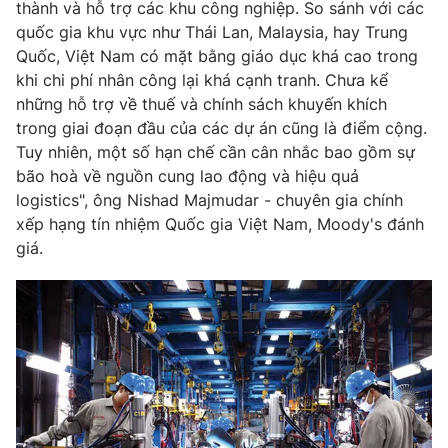
thành và hỗ trợ các khu công nghiệp. So sánh với các
Photo
quốc gia khu vực như Thái Lan, Malaysia, hay Trung
Infographic
Quốc, Việt Nam có mặt bằng giáo dục khá cao trong
khi chi phí nhân công lại khá cạnh tranh. Chưa kể
Video
Shorts video
những hỗ trợ về thuế và chính sách khuyến khích
trong giai đoạn đầu của các dự án cũng là điểm cộng.
VTV Money
VTV Thể thao
Tuy nhiên, một số hạn chế cần cân nhắc bao gồm sự
bão hoà về nguồn cung lao động và hiệu quả
logistics", ông Nishad Majmudar - chuyên gia chính
VTV Sức khoẻ
Bất động sản
xếp hạng tín nhiệm Quốc gia Việt Nam, Moody's đánh
giá.
Thị trường 24h
Tấm lòng Việt
VTV4
Vươn mình bằng AI
VTV9
VTV8
Liên hệ tòa soạn
English