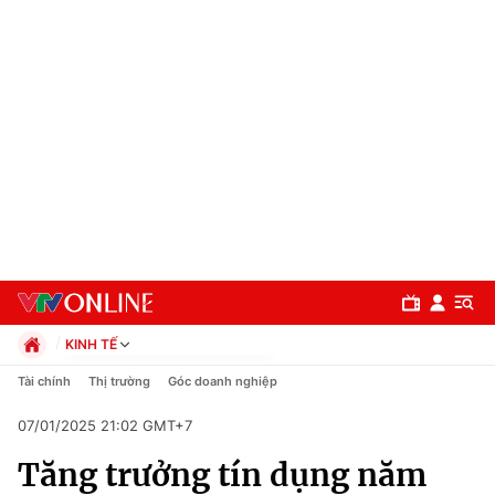
KINH TẾ
Chính trị
Tài chính
Thị trường
Góc doanh nghiệp
Xã hội
07/01/2025 21:02 GMT+7
Pháp luật
Chuyên mục
Kinh tế
Tăng trưởng tín dụng năm
Thể thao