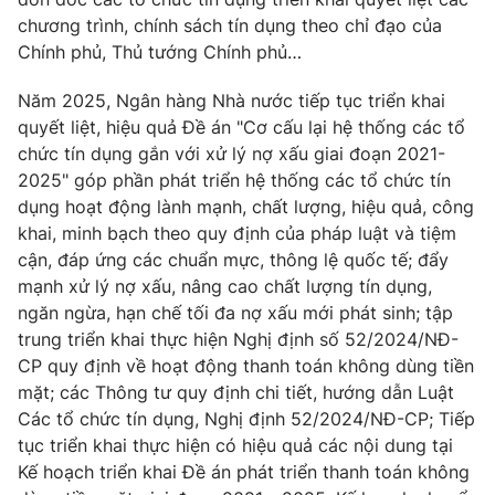
Ðiện thoại Thời báo VTV:
024.66 897 897
chương trình, chính sách tín dụng theo chỉ đạo của
Email:
toasoan@vtv.vn
Chính phủ, Thủ tướng Chính phủ…
Liên hệ quảng cáo:
024-7300.7108
Năm 2025, Ngân hàng Nhà nước tiếp tục triển khai
quyết liệt, hiệu quả Đề án "Cơ cấu lại hệ thống các tổ
chức tín dụng gắn với xử lý nợ xấu giai đoạn 2021-
2025" góp phần phát triển hệ thống các tổ chức tín
dụng hoạt động lành mạnh, chất lượng, hiệu quả, công
khai, minh bạch theo quy định của pháp luật và tiệm
cận, đáp ứng các chuẩn mực, thông lệ quốc tế; đẩy
mạnh xử lý nợ xấu, nâng cao chất lượng tín dụng,
ngăn ngừa, hạn chế tối đa nợ xấu mới phát sinh; tập
trung triển khai thực hiện Nghị định số 52/2024/NĐ-
CP quy định về hoạt động thanh toán không dùng tiền
® Cấm sao chép dưới mọi hình thức nếu không có sự chấp
mặt; các Thông tư quy định chi tiết, hướng dẫn Luật
thuận bằng văn bản. Ghi rõ nguồn VTV.vn khi phát hành lại
Các tổ chức tín dụng, Nghị định 52/2024/NĐ-CP; Tiếp
thông tin từ website này.
tục triển khai thực hiện có hiệu quả các nội dung tại
Kế hoạch triển khai Đề án phát triển thanh toán không