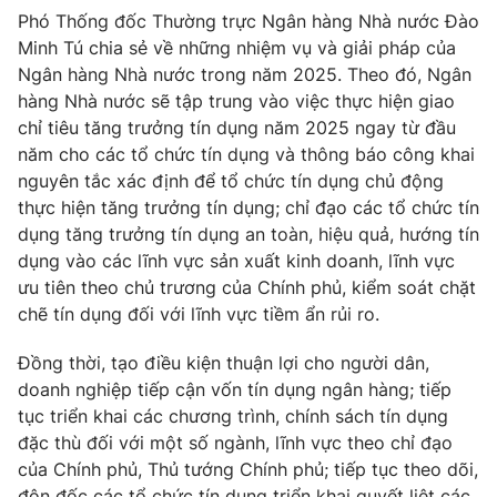
Phó Thống đốc Thường trực Ngân hàng Nhà nước Đào
Minh Tú chia sẻ về những nhiệm vụ và giải pháp của
Ngân hàng Nhà nước trong năm 2025. Theo đó, Ngân
hàng Nhà nước sẽ tập trung vào việc thực hiện giao
THỜI BÁO VTV
chỉ tiêu tăng trưởng tín dụng năm 2025 ngay từ đầu
năm cho các tổ chức tín dụng và thông báo công khai
nguyên tắc xác định để tổ chức tín dụng chủ động
thực hiện tăng trưởng tín dụng; chỉ đạo các tổ chức tín
Theo dõi báo trên
dụng tăng trưởng tín dụng an toàn, hiệu quả, hướng tín
dụng vào các lĩnh vực sản xuất kinh doanh, lĩnh vực
Cơ quan chủ quản:
Đài Truyền hình Việt Nam
ưu tiên theo chủ trương của Chính phủ, kiểm soát chặt
Cơ quan báo chí:
Thời báo VTV
chẽ tín dụng đối với lĩnh vực tiềm ẩn rủi ro.
Giấy phép hoạt động báo in và báo điện tử số 483/GP-BTTTT
Đồng thời, tạo điều kiện thuận lợi cho người dân,
cấp ngày 29/12/2023
doanh nghiệp tiếp cận vốn tín dụng ngân hàng; tiếp
Tổng Biên tập:
Vũ Thanh Thủy
tục triển khai các chương trình, chính sách tín dụng
Phó Tổng Biên tập:
Nguyễn Thị Mỹ Hạnh, Phạm Quốc Thắng,
đặc thù đối với một số ngành, lĩnh vực theo chỉ đạo
Nguyễn Trọng Ninh
của Chính phủ, Thủ tướng Chính phủ; tiếp tục theo dõi,
Tổng đài VTV:
024.38 355 931 - 024.38 355 932
đôn đốc các tổ chức tín dụng triển khai quyết liệt các