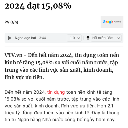
Chính trị
2024 đạt 15,08%
Truyền hình
Văn hóa - Giải trí
Xã hội
Y tế
PV (t/h)
Đời sống
Pháp luật
Công nghệ
Nghe đọc bài
3:44
Giáo dục
Y tế
VTV.vn - Đến hết năm 2024, tín dụng toàn nền
kinh tế tăng 15,08% so với cuối năm trước, tập
Thế giới
trung vào các lĩnh vực sản xuất, kinh doanh,
lĩnh vực ưu tiên.
Tin tức
Kinh tế
Thế giới đó đây
Đến hết năm 2024,
tín dụng
toàn nền kinh tế tăng
Tài chính
15,08% so với cuối năm trước, tập trung vào các lĩnh
Dữ liệu và đời sống
Câu chuyện quốc tế
vực sản xuất, kinh doanh, lĩnh vực ưu tiên. Hơn 2,1
Thị trường
triệu tỷ đồng đưa thêm vào nền kinh tế. Đây là thông
Truyền hình
Góc doanh nghiệp
tin từ Ngân hàng Nhà nước công bố ngày hôm nay.