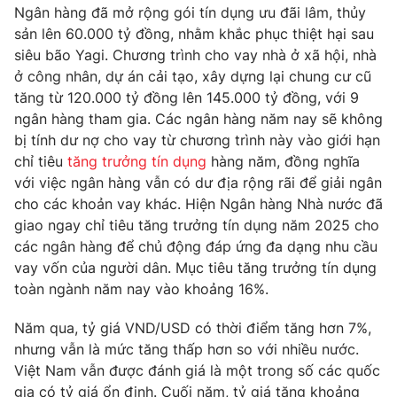
Phim VTV
Ngân hàng đã mở rộng gói tín dụng ưu đãi lâm, thủy
Giải trí
sản lên 60.000 tỷ đồng, nhằm khắc phục thiệt hại sau
Hậu trường
siêu bão Yagi. Chương trình cho vay nhà ở xã hội, nhà
Điện ảnh
Đời sống
Nhân vật
ở công nhân, dự án cải tạo, xây dựng lại chung cư cũ
Âm nhạc
tăng từ 120.000 tỷ đồng lên 145.000 tỷ đồng, với 9
Du lịch
Khán giả
ngân hàng tham gia. Các ngân hàng năm nay sẽ không
Giáo dục
Sao
bị tính dư nợ cho vay từ chương trình này vào giới hạn
Làm đẹp
Giải sao mai
Tuyển sinh
chỉ tiêu
tăng trưởng tín dụng
hàng năm, đồng nghĩa
Công nghệ
Chất lượng cuộc sống
với việc ngân hàng vẫn có dư địa rộng rãi để giải ngân
Học trực tuyến
cho các khoản vay khác. Hiện Ngân hàng Nhà nước đã
Hitech Công nghệ tương lai
Giao lưu trực tuyến
giao ngay chỉ tiêu tăng trưởng tín dụng năm 2025 cho
Sản phẩm
các ngân hàng để chủ động đáp ứng đa dạng nhu cầu
vay vốn của người dân. Mục tiêu tăng trưởng tín dụng
Lịch phát sóng
Thị trường
toàn ngành năm nay vào khoảng 16%.
Tư vấn
Năm qua, tỷ giá VND/USD có thời điểm tăng hơn 7%,
Chuyên mục khác
nhưng vẫn là mức tăng thấp hơn so với nhiều nước.
Việt Nam vẫn được đánh giá là một trong số các quốc
Emagazine
Podcast
gia có tỷ giá ổn định. Cuối năm, tỷ giá tăng khoảng