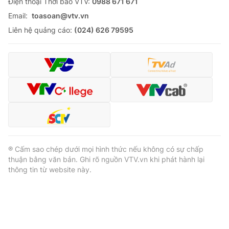
Ðiện thoại Thời báo VTV:
0988 671 671
Email:
toasoan@vtv.vn
Liên hệ quảng cáo:
(024) 626 79595
® Cấm sao chép dưới mọi hình thức nếu không có sự chấp
thuận bằng văn bản. Ghi rõ nguồn VTV.vn khi phát hành lại
thông tin từ website này.