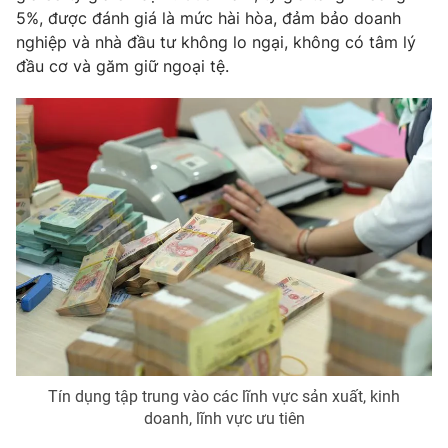
5%, được đánh giá là mức hài hòa, đảm bảo doanh
Photo
Infographic
nghiệp và nhà đầu tư không lo ngại, không có tâm lý
đầu cơ và găm giữ ngoại tệ.
Video
Shorts video
VTV Money
VTV Thể thao
VTV Sức khoẻ
Bất động sản
Thị trường 24h
Tấm lòng Việt
VTV4
Vươn mình bằng AI
VTV9
VTV8
Tín dụng tập trung vào các lĩnh vực sản xuất, kinh
doanh, lĩnh vực ưu tiên
Liên hệ tòa soạn
English