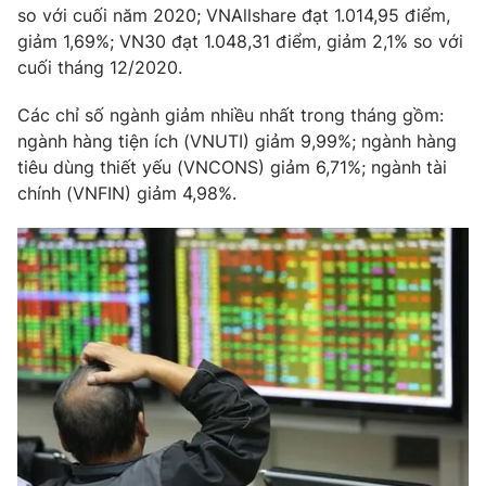
Phim VTV
so với cuối năm 2020; VNAllshare đạt 1.014,95 điểm,
Giải trí
giảm 1,69%; VN30 đạt 1.048,31 điểm, giảm 2,1% so với
Hậu trường
cuối tháng 12/2020.
Điện ảnh
Đời sống
Nhân vật
Âm nhạc
Các chỉ số ngành giảm nhiều nhất trong tháng gồm:
Du lịch
Khán giả
ngành hàng tiện ích (VNUTI) giảm 9,99%; ngành hàng
Giáo dục
Sao
tiêu dùng thiết yếu (VNCONS) giảm 6,71%; ngành tài
Làm đẹp
Giải sao mai
chính (VNFIN) giảm 4,98%.
Tuyển sinh
Công nghệ
Chất lượng cuộc sống
Học trực tuyến
Hitech Công nghệ tương lai
Giao lưu trực tuyến
Sản phẩm
Lịch phát sóng
Thị trường
Tư vấn
Chuyên mục khác
Emagazine
Podcast