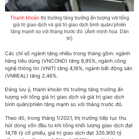
Photo
Infographic
Thanh khoản
thị trường tăng trưởng ấn tượng với tổng
giá trị giao dịch và giá trị giao dịch bình quân/phiên
Video
Shorts video
tăng mạnh so với tháng trước đó. (Ảnh minh họa: Dân
trí)
VTV Money
VTV Thể thao
Các chỉ số ngành tăng nhiều trong tháng gồm: ngành
hàng tiêu dùng (VNCOND) tăng 8,95%, ngành công
VTV Sức khoẻ
Bất động sản
nghệ thông tin (VNIT) tăng 4,16%, ngành bất động sản
(VNREAL) tăng 2,46%.
Thị trường 24h
Tấm lòng Việt
Đáng lưu ý, thanh khoản thị trường tăng trưởng ấn
tượng với tổng giá trị giao dịch và giá trị giao dịch
VTV4
Vươn mình bằng AI
bình quân/phiên tăng mạnh so với tháng trước đó.
Theo đó, trong tháng 1/2021, thị trường tiếp tục thu
VTV9
VTV8
hút dòng vốn đầu tư khi tổng khối lượng giao dịch đạt
14,78 tỷ cổ phiếu, giá trị giao dịch đạt 335.900 tỷ
Liên hệ tòa soạn
English