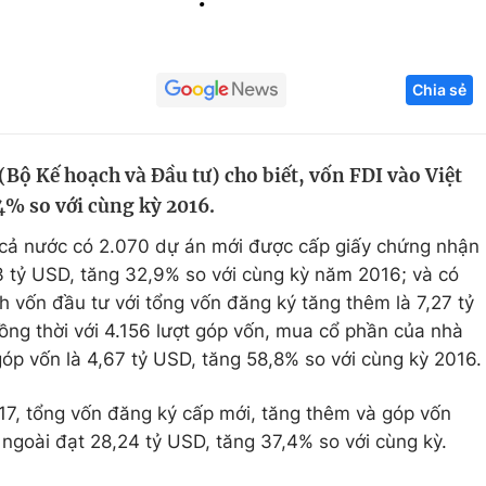
Góc ảnh
Chia sẻ
Giáo dục
Công nghệ
Tuyển sinh
Hitech Công ng
Bộ Kế hoạch và Đầu tư) cho biết, vốn FDI vào Việt
Học trực tuyến
Sản phẩm
4% so với cùng kỳ 2016.
g
Thị trường
, cả nước có 2.070 dự án mới được cấp giấy chứng nhận
Tư vấn
,3 tỷ USD, tăng 32,9% so với cùng kỳ năm 2016; và có
h vốn đầu tư với tổng vốn đăng ký tăng thêm là 7,27 tỷ
ồng thời với 4.156 lượt góp vốn, mua cổ phần của nhà
 góp vốn là 4,67 tỷ USD, tăng 58,8% so với cùng kỳ 2016.
17, tổng vốn đăng ký cấp mới, tăng thêm và góp vốn
goài đạt 28,24 tỷ USD, tăng 37,4% so với cùng kỳ.