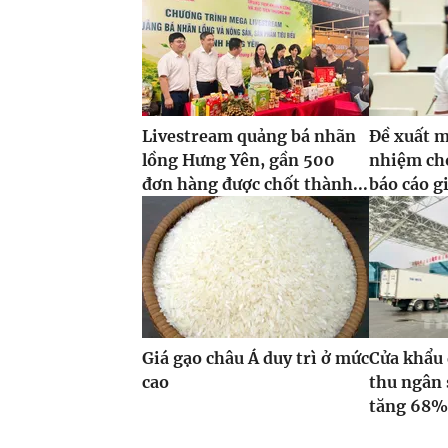
Livestream quảng bá nhãn
Đề xuất m
lồng Hưng Yên, gần 500
nhiệm ch
đơn hàng được chốt thành...
báo cáo g
Giá gạo châu Á duy trì ở mức
Cửa khẩu 
cao
thu ngân 
tăng 68