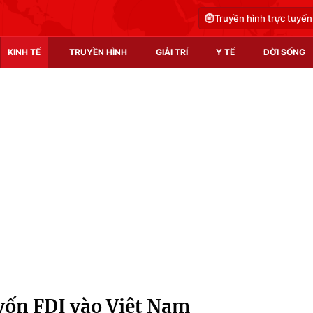
Truyền hình trực tuyến
KINH TẾ
TRUYỀN HÌNH
GIẢI TRÍ
Y TẾ
ĐỜI SỐNG
Pháp luật
Y tế
Truyền hình
Multimedia
Phim VTV
Video
Hậu trường
Shorts video
Nhân vật
Podcast
Khán giả
EMagazine
Giải sao mai
Photo
vốn FDI vào Việt Nam
Infographic