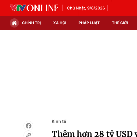
Chủ Nhật, 9/8/2026
CHÍNH TRỊ
XÃ HỘI
PHÁP LUẬT
THẾ GIỚI
Chính trị
Xã hội
Thế giới
Kinh tế
Tin tức
Tài chính
Thế giới đó đây
Thị trường
Câu chuyện quốc tế
Góc doanh nghiệp
Dữ liệu và đời sống
Kinh tế
Thêm hơn 28 tỷ USD 