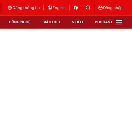
Cổng thông tin
English
Đăng nhập
CÔNG NGHỆ
GIÁO DỤC
VIDEO
PODCAST
VTV Money
VTV Thể thao
VTV Sức khoẻ
Bất động sản
Thị trường 24h
Tấm lòng Việt
Vươn mình bằng AI
VTV4
VTV8
VTV9
Lịch phát sóng
Giao lưu trực tuyến
Sự kiện