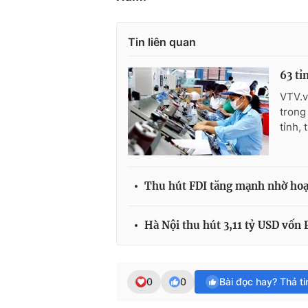
Tin liên quan
63 tỉ
VTV.v
trong
tỉnh,
Thu hút FDI tăng mạnh nhờ hoạ
Hà Nội thu hút 3,11 tỷ USD vốn 
0
0
Bài đọc hay? Thả t