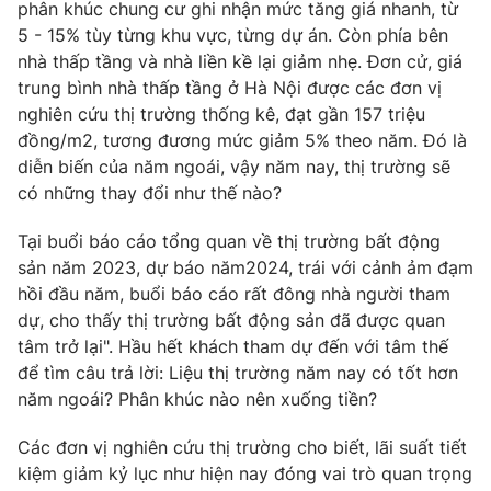
Phim VTV
phân khúc chung cư ghi nhận mức tăng giá nhanh, từ
Giải trí
5 - 15% tùy từng khu vực, từng dự án. Còn phía bên
Hậu trường
nhà thấp tầng và nhà liền kề lại giảm nhẹ. Đơn cử, giá
Điện ảnh
Đời sống
trung bình nhà thấp tầng ở Hà Nội được các đơn vị
Nhân vật
Âm nhạc
nghiên cứu thị trường thống kê, đạt gần 157 triệu
Du lịch
Khán giả
đồng/m2, tương đương mức giảm 5% theo năm. Đó là
Giáo dục
Sao
diễn biến của năm ngoái, vậy năm nay, thị trường sẽ
Làm đẹp
Giải sao mai
có những thay đổi như thế nào?
Tuyển sinh
Công nghệ
Chất lượng cuộc sống
Học trực tuyến
Tại buổi báo cáo tổng quan về thị trường bất động
Hitech Công nghệ tương lai
sản năm 2023, dự báo năm2024, trái với cảnh ảm đạm
Giao lưu trực tuyến
hồi đầu năm, buổi báo cáo rất đông nhà người tham
Sản phẩm
dự, cho thấy thị trường bất động sản đã được quan
Lịch phát sóng
tâm trở lại". Hầu hết khách tham dự đến với tâm thế
Thị trường
để tìm câu trả lời: Liệu thị trường năm nay có tốt hơn
Tư vấn
năm ngoái? Phân khúc nào nên xuống tiền?
Chuyên mục khác
Các đơn vị nghiên cứu thị trường cho biết, lãi suất tiết
Emagazine
Podcast
kiệm giảm kỷ lục như hiện nay đóng vai trò quan trọng