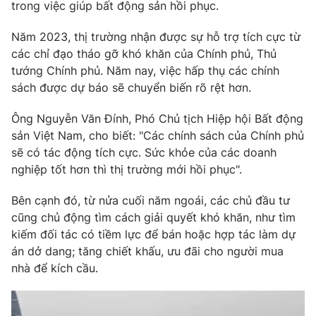
trong việc giúp bất động sản hồi phục.
Photo
Infographic
Năm 2023, thị trường nhận được sự hỗ trợ tích cực từ
các chỉ đạo tháo gỡ khó khăn của Chính phủ, Thủ
Video
Shorts video
tướng Chính phủ. Năm nay, việc hấp thụ các chính
sách được dự báo sẽ chuyển biến rõ rệt hơn.
VTV Money
VTV Thể thao
Ông Nguyễn Văn Đính, Phó Chủ tịch Hiệp hội Bất động
sản Việt Nam, cho biết: "Các chính sách của Chính phủ
VTV Sức khoẻ
Bất động sản
sẽ có tác động tích cực. Sức khỏe của các doanh
nghiệp tốt hơn thì thị trường mới hồi phục".
Thị trường 24h
Tấm lòng Việt
Bên cạnh đó, từ nửa cuối năm ngoái, các chủ đầu tư
cũng chủ động tìm cách giải quyết khó khăn, như tìm
VTV4
Vươn mình bằng AI
kiếm đối tác có tiềm lực để bán hoặc hợp tác làm dự
án dở dang; tăng chiết khấu, ưu đãi cho người mua
VTV9
nhà để kích cầu.
VTV8
Liên hệ tòa soạn
English