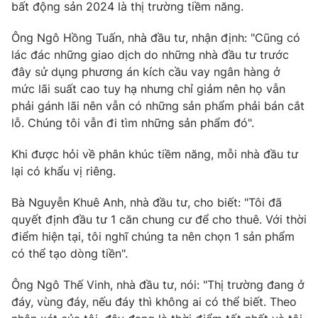
Email:
toasoan@vtv.vn
bất động sản 2024 là thị trường tiềm năng.
Liên hệ quảng cáo:
024-7300.7108
Ông Ngô Hồng Tuấn, nhà đầu tư, nhận định: "Cũng có
lác đác những giao dịch do những nhà đầu tư trước
đây sử dụng phương án kích cầu vay ngân hàng ở
mức lãi suất cao tuy hạ nhưng chỉ giảm nên họ vẫn
phải gánh lãi nên vẫn có những sản phẩm phải bán cắt
lỗ. Chúng tôi vẫn đi tìm những sản phẩm đó".
Khi được hỏi về phân khúc tiềm năng, mỗi nhà đầu tư
lại có khẩu vị riêng.
Bà Nguyễn Khuê Anh, nhà đầu tư, cho biết: "Tôi đã
quyết định đầu tư 1 căn chung cư để cho thuê. Với thời
® Cấm sao chép dưới mọi hình thức nếu không có sự chấp
thuận bằng văn bản. Ghi rõ nguồn VTV.vn khi phát hành lại
điểm hiện tại, tôi nghĩ chúng ta nên chọn 1 sản phẩm
thông tin từ website này.
có thể tạo dòng tiền".
Ông Ngô Thế Vinh, nhà đầu tư, nói: "Thị trường đang ở
đáy, vùng đáy, nếu đáy thì không ai có thể biết. Theo