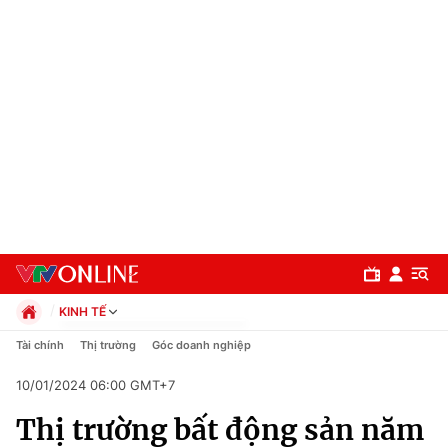
KINH TẾ
Chính trị
Tài chính
Thị trường
Góc doanh nghiệp
Xã hội
10/01/2024 06:00 GMT+7
Pháp luật
Chuyên mục
Kinh tế
Thị trường bất động sản năm
Thể thao