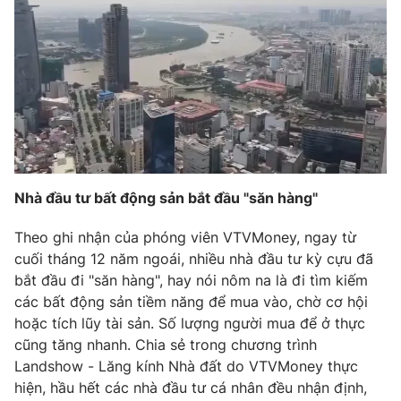
THỜI BÁO VTV
Theo dõi báo trên
Cơ quan chủ quản:
Đài Truyền hình Việt Nam
Nhà đầu tư bất động sản bắt đầu "săn hàng"
Cơ quan báo chí:
Thời báo VTV
Theo ghi nhận của phóng viên VTVMoney, ngay từ
Giấy phép hoạt động báo in và báo điện tử số 483/GP-BTTTT
cuối tháng 12 năm ngoái, nhiều nhà đầu tư kỳ cựu đã
cấp ngày 29/12/2023
bắt đầu đi "săn hàng", hay nói nôm na là đi tìm kiếm
Tổng Biên tập:
Vũ Thanh Thủy
các bất động sản tiềm năng để mua vào, chờ cơ hội
Phó Tổng Biên tập:
Nguyễn Thị Mỹ Hạnh, Phạm Quốc Thắng,
hoặc tích lũy tài sản. Số lượng người mua để ở thực
Nguyễn Trọng Ninh
cũng tăng nhanh. Chia sẻ trong chương trình
Tổng đài VTV:
024.38 355 931 - 024.38 355 932
Landshow - Lăng kính Nhà đất do VTVMoney thực
Ðiện thoại Thời báo VTV:
024.66 897 897
hiện, hầu hết các nhà đầu tư cá nhân đều nhận định,