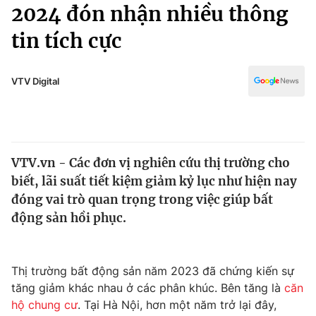
Chính trị
2024 đón nhận nhiều thông
Truyền hình
tin tích cực
Văn hóa - Giải trí
Xã hội
Y tế
Đời sống
VTV Digital
Pháp luật
Công nghệ
Giáo dục
Y tế
VTV.vn - Các đơn vị nghiên cứu thị trường cho
Thế giới
biết, lãi suất tiết kiệm giảm kỷ lục như hiện nay
Tin tức
đóng vai trò quan trọng trong việc giúp bất
Kinh tế
động sản hồi phục.
Thế giới đó đây
Tài chính
Dữ liệu và đời sống
Câu chuyện quốc tế
Thị trường
Thị trường bất động sản năm 2023 đã chứng kiến sự
tăng giảm khác nhau ở các phân khúc. Bên tăng là
căn
Truyền hình
Góc doanh nghiệp
hộ chung cư
. Tại Hà Nội, hơn một năm trở lại đây,