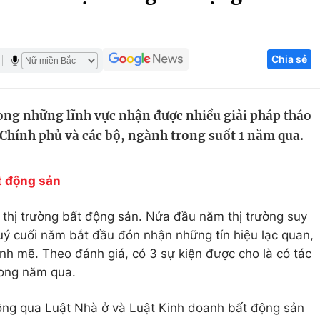
Góc ảnh
Chia sẻ
Giáo dục
Công nghệ
Tuyển sinh
Hitech Công ng
ong những lĩnh vực nhận được nhiều giải pháp tháo
Học trực tuyến
Sản phẩm
Chính phủ và các bộ, ngành trong suốt 1 năm qua.
g
Thị trường
Tư vấn
t động sản
thị trường bất động sản. Nửa đầu năm thị trường suy
uý cuối năm bắt đầu đón nhận những tín hiệu lạc quan,
nh mẽ. Theo đánh giá, có 3 sự kiện được cho là có tác
rong năm qua.
hông qua Luật Nhà ở và Luật Kinh doanh bất động sản