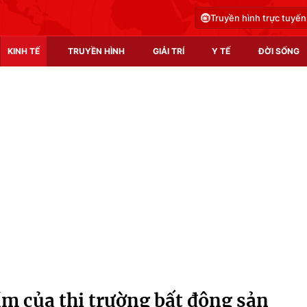
Truyền hình trực tuyến
KINH TẾ
TRUYỀN HÌNH
GIẢI TRÍ
Y TẾ
ĐỜI SỐNG
Pháp luật
Y tế
Truyền hình
Multimedia
Phim VTV
Video
Hậu trường
Shorts video
Nhân vật
Podcast
Khán giả
EMagazine
Giải sao mai
Photo
m của thị trường bất động sản
Infographic