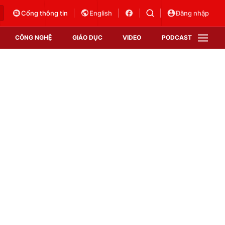
Cổng thông tin
English
Đăng nhập
CÔNG NGHỆ
GIÁO DỤC
VIDEO
PODCAST
VTV Money
VTV Thể thao
VTV Sức khoẻ
Bất động sản
Thị trường 24h
Tấm lòng Việt
Vươn mình bằng AI
VTV4
VTV8
VTV9
Lịch phát sóng
Giao lưu trực tuyến
Sự kiện