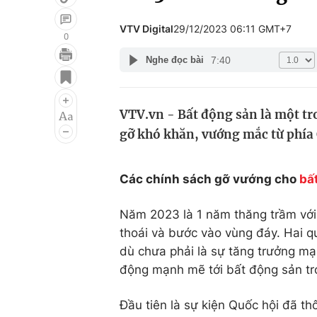
VTV Digital
29/12/2023 06:11 GMT+7
0
7:40
Nghe đọc bài
Giải trí
Đời sống
Điện ảnh
Du lịch
VTV.vn - Bất động sản là một tr
Âm nhạc
Làm đẹp
gỡ khó khăn, vướng mắc từ phía 
Sao
Chất lượng cuộc sốn
Các chính sách gỡ vướng cho
bấ
Năm 2023 là 1 năm thăng trầm với 
thoái và bước vào vùng đáy. Hai q
dù chưa phải là sự tăng trưởng mạ
động mạnh mẽ tới bất động sản t
Đầu tiên là sự kiện Quốc hội đã t