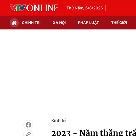
Thứ Năm, 6/8/2026
CHÍNH TRỊ
XÃ HỘI
PHÁP LUẬT
THẾ GIỚI
Chính trị
Xã hội
Thế giới
Kinh tế
Tin tức
Tài chính
Thế giới đó đây
Thị trường
Câu chuyện quốc tế
Góc doanh nghiệp
Dữ liệu và đời sống
Kinh tế
2023 - Năm thăng trầ