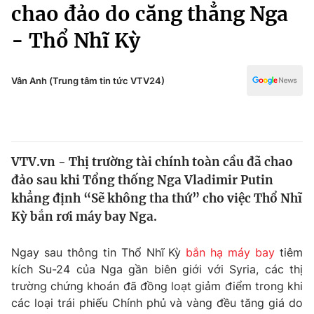
Chính trị
chao đảo do căng thẳng Nga
Truyền hình
- Thổ Nhĩ Kỳ
Văn hóa - Giải trí
Xã hội
Y tế
Đời sống
Vân Anh (Trung tâm tin tức VTV24)
Pháp luật
Công nghệ
Giáo dục
Y tế
VTV.vn - Thị trường tài chính toàn cầu đã chao
Thế giới
đảo sau khi Tổng thống Nga Vladimir Putin
Tin tức
khẳng định “Sẽ không tha thứ” cho việc Thổ Nhĩ
Kinh tế
Kỳ bắn rơi máy bay Nga.
Thế giới đó đây
Tài chính
Dữ liệu và đời sống
Câu chuyện quốc tế
Ngay sau thông tin Thổ Nhĩ Kỳ
bắn hạ máy bay
tiêm
Thị trường
kích Su-24 của Nga gần biên giới với Syria, các thị
trường chứng khoán đã đồng loạt giảm điểm trong khi
Truyền hình
Góc doanh nghiệp
các loại trái phiếu Chính phủ và vàng đều tăng giá do