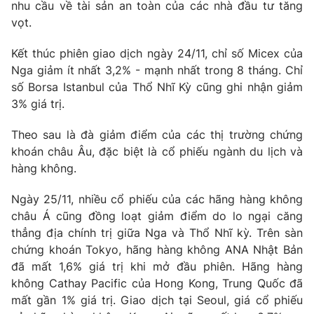
Phim VTV
nhu cầu về tài sản an toàn của các nhà đầu tư tăng
Giải trí
vọt.
Hậu trường
Điện ảnh
Kết thúc phiên giao dịch ngày 24/11, chỉ số Micex của
Đời sống
Nhân vật
Nga giảm ít nhất 3,2% - mạnh nhất trong 8 tháng. Chỉ
Âm nhạc
Du lịch
số Borsa Istanbul của Thổ Nhĩ Kỳ cũng ghi nhận giảm
Khán giả
Giáo dục
Sao
3% giá trị.
Làm đẹp
Giải sao mai
Tuyển sinh
Theo sau là đà giảm điểm của các thị trường chứng
Công nghệ
Chất lượng cuộc sống
khoán châu Âu, đặc biệt là cổ phiếu ngành du lịch và
Học trực tuyến
Hitech Công nghệ tương lai
hàng không.
Giao lưu trực tuyến
Sản phẩm
Ngày 25/11, nhiều cổ phiếu của các hãng hàng không
châu Á cũng đồng loạt giảm điểm do lo ngại căng
Lịch phát sóng
Thị trường
thẳng địa chính trị giữa Nga và Thổ Nhĩ kỳ. Trên sàn
chứng khoán Tokyo, hãng hàng không ANA Nhật Bản
Tư vấn
đã mất 1,6% giá trị khi mở đầu phiên. Hãng hàng
Chuyên mục khác
không Cathay Pacific của Hong Kong, Trung Quốc đã
Emagazine
Podcast
mất gần 1% giá trị. Giao dịch tại Seoul, giá cổ phiếu