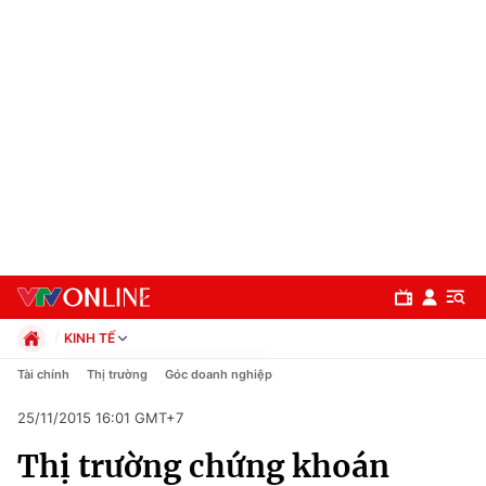
KINH TẾ
Chính trị
Tài chính
Thị trường
Góc doanh nghiệp
Xã hội
25/11/2015 16:01 GMT+7
Pháp luật
Chuyên mục
Kinh tế
Thị trường chứng khoán
Thể thao