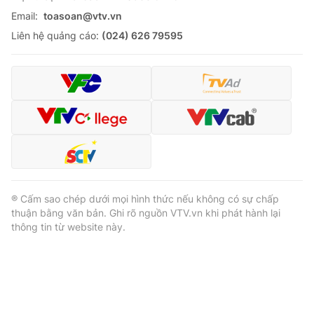
Email:
toasoan@vtv.vn
Liên hệ quảng cáo:
(024) 626 79595
® Cấm sao chép dưới mọi hình thức nếu không có sự chấp
thuận bằng văn bản. Ghi rõ nguồn VTV.vn khi phát hành lại
thông tin từ website này.