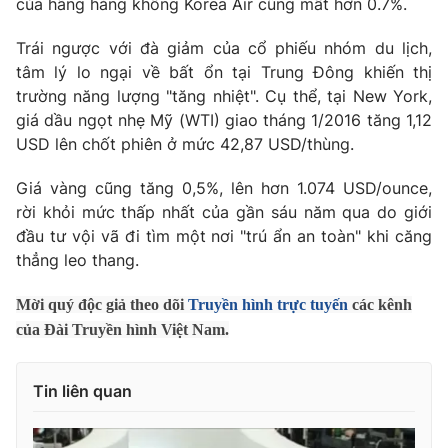
của hãng hàng không Korea Air cũng mất hơn 0.7%.
Photo
Infographic
Trái ngược với đà giảm của cổ phiếu nhóm du lịch,
tâm lý lo ngại về bất ổn tại Trung Đông khiến thị
Video
Shorts video
trường năng lượng "tăng nhiệt". Cụ thể, tại New York,
giá dầu ngọt nhẹ Mỹ (WTI) giao tháng 1/2016 tăng 1,12
USD lên chốt phiên ở mức 42,87 USD/thùng.
VTV Money
VTV Thể thao
Giá vàng cũng tăng 0,5%, lên hơn 1.074 USD/ounce,
VTV Sức khoẻ
Bất động sản
rời khỏi mức thấp nhất của gần sáu năm qua do giới
đầu tư vội vã đi tìm một nơi "trú ẩn an toàn" khi căng
thẳng leo thang.
Thị trường 24h
Tấm lòng Việt
Mời quý độc giả theo dõi
Truyền hình trực tuyến
các kênh
VTV4
Vươn mình bằng AI
của Đài Truyền hình Việt Nam.
VTV9
VTV8
Tin liên quan
Liên hệ tòa soạn
English