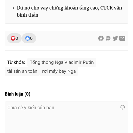
Ðiện thoại Thời báo VTV:
024.66 897 897
Dư nợ cho vay chứng khoán tăng cao, CTCK vẫn
Email:
toasoan@vtv.vn
bình thản
Liên hệ quảng cáo:
024-7300.7108
0
0
Từ khóa:
Tổng thống Nga Vladimir Putin
tài sản an toàn
rơi máy bay Nga
Bình luận
(
0
)
® Cấm sao chép dưới mọi hình thức nếu không có sự chấp
thuận bằng văn bản. Ghi rõ nguồn VTV.vn khi phát hành lại
thông tin từ website này.