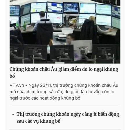
THỜI BÁO VTV
Theo dõi báo trên
Chứng khoán châu Âu giảm điểm do lo ngại khủng
Cơ quan chủ quản:
Đài Truyền hình Việt Nam
bố
Cơ quan báo chí:
Thời báo VTV
VTV.vn - Ngày 23/11, thị trường chứng khoán châu Âu
Giấy phép hoạt động báo in và báo điện tử số 483/GP-BTTTT
mở cửa chìm trong sắc đỏ, do giới đầu tư vẫn còn lo
cấp ngày 29/12/2023
ngại trước các hoạt động khủng bố.
Tổng Biên tập:
Vũ Thanh Thủy
Phó Tổng Biên tập:
Nguyễn Thị Mỹ Hạnh, Phạm Quốc Thắng,
Thị trường chứng khoán ngày càng ít biến động
Nguyễn Trọng Ninh
sau các vụ khủng bố
Tổng đài VTV:
024.38 355 931 - 024.38 355 932