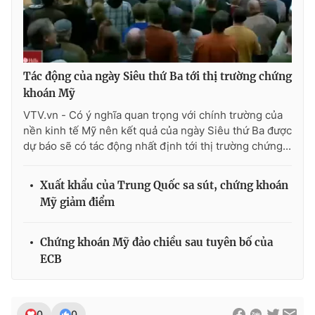
Photo
Infographic
Video
Shorts video
Tác động của ngày Siêu thứ Ba tới thị trường chứng
khoán Mỹ
VTV Money
VTV Thể thao
VTV.vn - Có ý nghĩa quan trọng với chính trường của
nền kinh tế Mỹ nên kết quả của ngày Siêu thứ Ba được
VTV Sức khoẻ
Bất động sản
dự báo sẽ có tác động nhất định tới thị trường chứng...
Xuất khẩu của Trung Quốc sa sút, chứng khoán
Thị trường 24h
Tấm lòng Việt
Mỹ giảm điểm
VTV4
Vươn mình bằng AI
Chứng khoán Mỹ đảo chiều sau tuyên bố của
ECB
VTV9
VTV8
Liên hệ tòa soạn
English
0
0