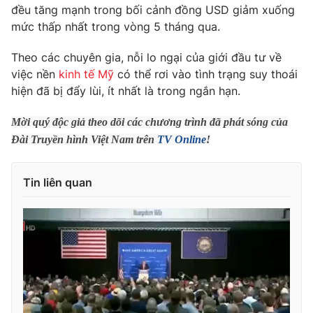
Phim VTV
đều tăng mạnh trong bối cảnh đồng USD giảm xuống
Giải trí
mức thấp nhất trong vòng 5 tháng qua.
Hậu trường
Điện ảnh
Đời sống
Theo các chuyên gia, nỗi lo ngại của giới đầu tư về
Nhân vật
Âm nhạc
việc nền
kinh tế Mỹ
có thể rơi vào tình trạng suy thoái
Du lịch
Khán giả
hiện đã bị đẩy lùi, ít nhất là trong ngắn hạn.
Giáo dục
Sao
Làm đẹp
Giải sao mai
Mời quý độc giả theo dõi các chương trình đã phát sóng của
Tuyển sinh
Công nghệ
Chất lượng cuộc sống
Đài Truyền hình Việt Nam trên
TV Online
!
Học trực tuyến
Hitech Công nghệ tương lai
Giao lưu trực tuyến
Tin liên quan
Sản phẩm
Lịch phát sóng
Thị trường
Tư vấn
Chuyên mục khác
Emagazine
Podcast