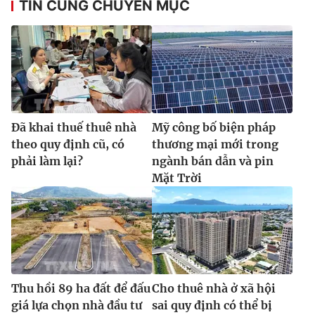
TIN CÙNG CHUYÊN MỤC
Ðiện thoại Thời báo VTV:
024.66 897 897
Email:
toasoan@vtv.vn
Liên hệ quảng cáo:
024-7300.7108
Đã khai thuế thuê nhà
Mỹ công bố biện pháp
theo quy định cũ, có
thương mại mới trong
phải làm lại?
ngành bán dẫn và pin
Mặt Trời
® Cấm sao chép dưới mọi hình thức nếu không có sự chấp
thuận bằng văn bản. Ghi rõ nguồn VTV.vn khi phát hành lại
thông tin từ website này.
Thu hồi 89 ha đất để đấu
Cho thuê nhà ở xã hội
giá lựa chọn nhà đầu tư
sai quy định có thể bị