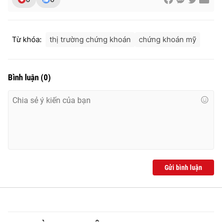
Từ khóa:
thị trường chứng khoán
chứng khoán mỹ
THỜI BÁO VTV
Bình luận
(
0
)
Theo dõi báo trên
Cơ quan chủ quản:
Đài Truyền hình Việt Nam
Cơ quan báo chí:
Thời báo VTV
Giấy phép hoạt động báo in và báo điện tử số 483/GP-BTTTT
cấp ngày 29/12/2023
Gửi bình luận
Tổng Biên tập:
Vũ Thanh Thủy
Phó Tổng Biên tập:
Nguyễn Thị Mỹ Hạnh, Phạm Quốc Thắng,
Nguyễn Trọng Ninh
Tổng đài VTV:
024.38 355 931 - 024.38 355 932