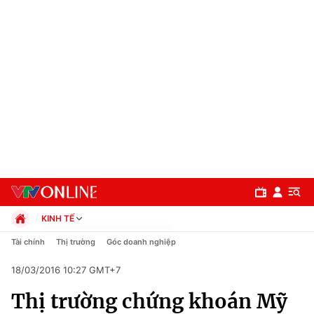
KINH TẾ
Chính trị
Tài chính
Thị trường
Góc doanh nghiệp
Xã hội
18/03/2016 10:27 GMT+7
Pháp luật
Chuyên mục
Kinh tế
Thị trường chứng khoán Mỹ
Thể thao