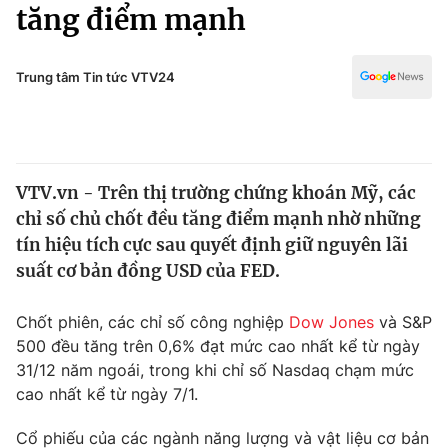
Chính trị
tăng điểm mạnh
Truyền hình
Văn hóa - Giải trí
Xã hội
Y tế
Trung tâm Tin tức VTV24
Đời sống
Pháp luật
Công nghệ
Giáo dục
Y tế
VTV.vn - Trên thị trường chứng khoán Mỹ, các
chỉ số chủ chốt đều tăng điểm mạnh nhờ những
Thế giới
tín hiệu tích cực sau quyết định giữ nguyên lãi
suất cơ bản đồng USD của FED.
Tin tức
Kinh tế
Thế giới đó đây
Chốt phiên, các chỉ số công nghiệp
Dow Jones
và S&P
Tài chính
500 đều tăng trên 0,6% đạt mức cao nhất kể từ ngày
Dữ liệu và đời sống
Câu chuyện quốc tế
31/12 năm ngoái, trong khi chỉ số Nasdaq chạm mức
Thị trường
cao nhất kể từ ngày 7/1.
Truyền hình
Góc doanh nghiệp
Cổ phiếu của các ngành năng lượng và vật liệu cơ bản