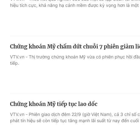
hiệu tích cực, khả năng hạ cánh mềm được kỳ vọng hơn là một 
Giải trí
Đời sống
Điện ảnh
Du lịch
Chứng khoán Mỹ chấm dứt chuỗi 7 phiên giảm li
Âm nhạc
Làm đẹp
VTV.vn - Thị trường chứng khoán Mỹ vừa có phiên phục hồi đầu 
tiếp.
Sao
Chất lượng cuộc sốn
Chứng khoán Mỹ tiếp tục lao dốc
VTV.vn - Phiên giao dịch đêm 22/9 (giờ Việt Nam), cả 3 chỉ số 
phát tín hiệu sẽ còn tiếp tục tăng mạnh lãi suất từ nay đến cuối