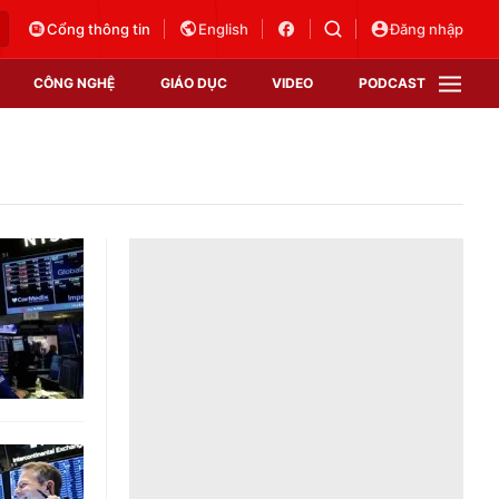
Cổng thông tin
English
Đăng nhập
CÔNG NGHỆ
GIÁO DỤC
VIDEO
PODCAST
VTV Money
VTV Thể thao
VTV Sức khoẻ
Bất động sản
Thị trường 24h
Tấm lòng Việt
Vươn mình bằng AI
VTV4
VTV8
VTV9
Lịch phát sóng
Giao lưu trực tuyến
Sự kiện