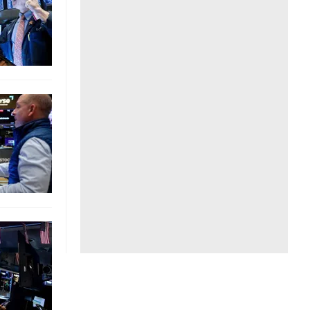
Liên hệ toà soạn
hệ tương lai