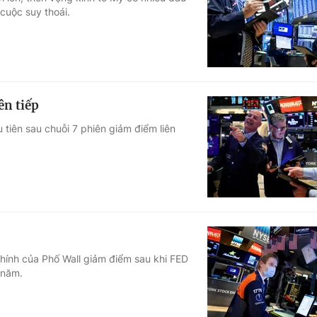
cuộc suy thoái.
Góc ảnh
Giáo dục
Công nghệ
Tuyển sinh
Hitech Công ng
ên tiếp
Học trực tuyến
Sản phẩm
tiên sau chuỗi 7 phiên giảm điểm liên
g
Thị trường
Tư vấn
chính của Phố Wall giảm điểm sau khi FED
 năm.