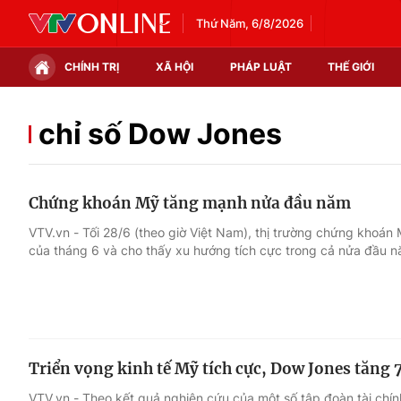
Thứ Năm, 6/8/2026
CHÍNH TRỊ
XÃ HỘI
PHÁP LUẬT
THẾ GIỚI
Chính trị
Xã hội
chỉ số Dow Jones
Thế giới
Kinh tế
Chứng khoán Mỹ tăng mạnh nửa đầu năm
Tin tức
Tài chính
VTV.vn - Tối 28/6 (theo giờ Việt Nam), thị trường chứng khoán 
của tháng 6 và cho thấy xu hướng tích cực trong cả nửa đầu n
Thế giới đó đây
Thị trường
Câu chuyện quốc tế
Góc doanh nghiệp
Dữ liệu và đời sống
Triển vọng kinh tế Mỹ tích cực, Dow Jones tăng 7
VTV.vn - Theo kết quả nghiên cứu của một số tập đoàn tài chính