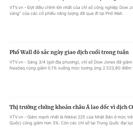
VTV.vn - Đợt điều chỉnh lớn nhất của chỉ số công nghiệp Dow J
vàng" của các cổ phiếu năng lượng đã qua đi tại Phố Wall.
Phố Wall đỏ sắc ngày giao dịch cuối trong tuần
VTV.vn - Sáng 3/4 (giờ địa phương), chỉ số Dow Jones đã giả
Nasdaq cùng giảm 0,1% xuống mức tương ứng 2.523,80 điểm v
Thị trường chứng khoán châu Á lao dốc vì dịch 
VTV.vn - Giảm mạnh nhất là Nikkei 225 của Nhật Bản ở mức tr
Quốc) cũng giảm hơn 3%. Còn các chỉ số tại Trung Quốc đại lụ