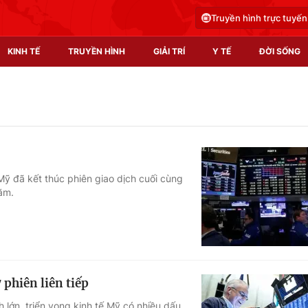
Truyền hình trực tuyến
KINH TẾ
TRUYỀN HÌNH
GIẢI TRÍ
Y TẾ
ĐỜI SỐNG
Pháp luật
Y tế
Truyền hình
Multimedia
Phim VTV
Video
Mỹ đã kết thúc phiên giao dịch cuối cùng
ăm.
Hậu trường
Shorts video
Nhân vật
Podcast
Khán giả
EMagazine
Giải sao mai
Photo
 phiên liên tiếp
Infographic
 lớn, triển vọng kinh tế Mỹ có nhiều dấu