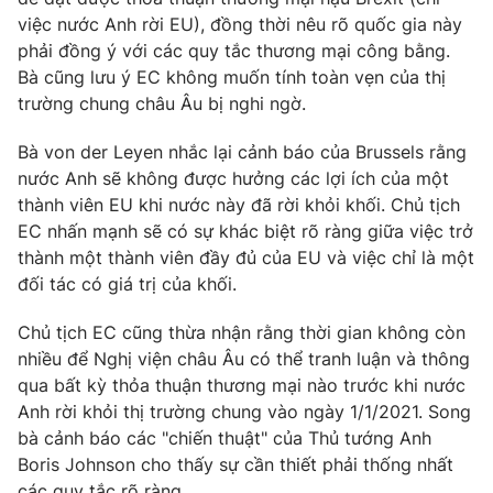
Phim VTV
Giải trí
việc nước Anh rời EU), đồng thời nêu rõ quốc gia này
Hậu trường
phải đồng ý với các quy tắc thương mại công bằng.
Điện ảnh
Bà cũng lưu ý EC không muốn tính toàn vẹn của thị
Đời sống
Nhân vật
trường chung châu Âu bị nghi ngờ.
Âm nhạc
Du lịch
Khán giả
Giáo dục
Bà von der Leyen nhắc lại cảnh báo của Brussels rằng
Sao
Làm đẹp
nước Anh sẽ không được hưởng các lợi ích của một
Giải sao mai
Tuyển sinh
thành viên EU khi nước này đã rời khỏi khối. Chủ tịch
Công nghệ
Chất lượng cuộc sống
EC nhấn mạnh sẽ có sự khác biệt rõ ràng giữa việc trở
Học trực tuyến
thành một thành viên đầy đủ của EU và việc chỉ là một
Hitech Công nghệ tương lai
Giao lưu trực tuyến
đối tác có giá trị của khối.
Sản phẩm
Chủ tịch EC cũng thừa nhận rằng thời gian không còn
Lịch phát sóng
Thị trường
nhiều để Nghị viện châu Âu có thể tranh luận và thông
qua bất kỳ thỏa thuận thương mại nào trước khi nước
Tư vấn
Anh rời khỏi thị trường chung vào ngày 1/1/2021. Song
Chuyên mục khác
bà cảnh báo các "chiến thuật" của Thủ tướng Anh
Emagazine
Boris Johnson cho thấy sự cần thiết phải thống nhất
Podcast
các quy tắc rõ ràng.