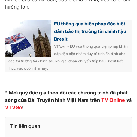
hưởng lớn.
EU thông qua biện pháp đặc biệt
THỜI BÁO VTV
đảm bảo thị trường tài chính hậu
Brexit
VTV.vn - EU vừa thông qua biện pháp khẩn
cấp đặc biệt nhằm duy trì tính ổn định cho
Theo dõi báo trên
các thị trường tài chính sau khi giai đoạn chuyển tiếp hậu Brexit kết
thúc vào cuối năm nay.
Cơ quan chủ quản:
Đài Truyền hình Việt Nam
Cơ quan báo chí:
Thời báo VTV
* Mời quý độc giả theo dõi các chương trình đã phát
Giấy phép hoạt động báo in và báo điện tử số 483/GP-BTTTT
sóng của Đài Truyền hình Việt Nam trên
TV Online
và
cấp ngày 29/12/2023
VTVGo
!
Tổng Biên tập:
Vũ Thanh Thủy
Phó Tổng Biên tập:
Nguyễn Thị Mỹ Hạnh, Phạm Quốc Thắng,
Nguyễn Trọng Ninh
Tin liên quan
Tổng đài VTV:
024.38 355 931 - 024.38 355 932