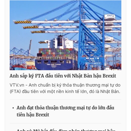
Ðiện thoại Thời báo VTV:
024.66 897 897
Email:
toasoan@vtv.vn
Liên hệ quảng cáo:
024-7300.7108
Anh sắp ký FTA đầu tiên với Nhật Bản hậu Brexit
VTV.vn - Anh chuẩn bị ký thỏa thuận thương mại tự do
(FTA) đầu tiên với một nền kinh tế lớn, đó là Nhật Bản.
® Cấm sao chép dưới mọi hình thức nếu không có sự chấp
Anh đạt thỏa thuận thương mại tự do lớn đầu
thuận bằng văn bản. Ghi rõ nguồn VTV.vn khi phát hành lại
thông tin từ website này.
tiên hậu Brexit