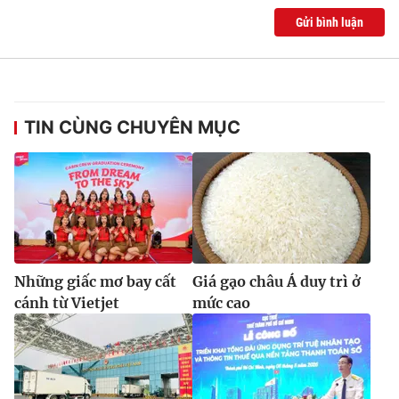
Gửi bình luận
TIN CÙNG CHUYÊN MỤC
Những giấc mơ bay cất
Giá gạo châu Á duy trì ở
cánh từ Vietjet
mức cao