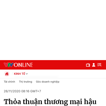
KINH TẾ
Chính trị
Tài chính
Thị trường
Góc doanh nghiệp
Xã hội
26/11/2020 08:16 GMT+7
Pháp luật
Chuyên mục
Kinh tế
Thỏa thuận thương mại hậu
Thể thao