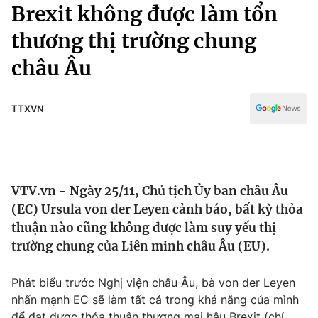
Chính trị
Brexit không được làm tổn
Truyền hình
thương thị trường chung
Văn hóa - Giải trí
Xã hội
Y tế
châu Âu
Đời sống
Pháp luật
Công nghệ
Giáo dục
TTXVN
Y tế
Thế giới
VTV.vn - Ngày 25/11, Chủ tịch Ủy ban châu Âu
Tin tức
(EC) Ursula von der Leyen cảnh báo, bất kỳ thỏa
Kinh tế
Thế giới đó đây
thuận nào cũng không được làm suy yếu thị
Tài chính
trường chung của Liên minh châu Âu (EU).
Dữ liệu và đời sống
Câu chuyện quốc tế
Thị trường
Phát biểu trước Nghị viện châu Âu, bà von der Leyen
Truyền hình
Góc doanh nghiệp
nhấn mạnh EC sẽ làm tất cả trong khả năng của mình
để đạt được thỏa thuận thương mại hậu Brexit (chỉ