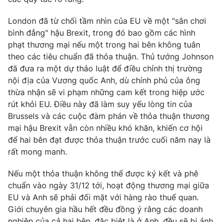
Photo
Infographic
London đã từ chối tầm nhìn của EU về một "sân chơi
bình đẳng" hậu Brexit, trong đó bao gồm các hình
Video
phạt thương mại nếu một trong hai bên không tuân
Shorts video
theo các tiêu chuẩn đã thỏa thuận. Thủ tướng Johnson
đã đưa ra một dự thảo luật để điều chỉnh thị trường
VTV Money
VTV Thể thao
nội địa của Vương quốc Anh, dù chính phủ của ông
thừa nhận sẽ vi phạm những cam kết trong hiệp ước
VTV Sức khoẻ
Bất động sản
rút khỏi EU. Điều này đã làm suy yếu lòng tin của
Brussels và các cuộc đàm phán về thỏa thuận thương
mại hậu Brexit vẫn còn nhiều khó khăn, khiến cơ hội
Thị trường 24h
Tấm lòng Việt
để hai bên đạt được thỏa thuận trước cuối năm nay là
rất mong manh.
VTV4
Vươn mình bằng AI
Nếu một thỏa thuận không thể được ký kết và phê
chuẩn vào ngày 31/12 tới, hoạt động thương mại giữa
VTV9
VTV8
EU và Anh sẽ phải đối mặt với hàng rào thuế quan.
Giới chuyên gia hầu hết đều đồng ý rằng các doanh
Liên hệ tòa soạn
English
nghiệp của cả hai bên, đặc biệt là ở Anh, đều sẽ bị ảnh