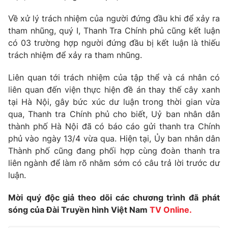
Phim VTV
Giải trí
Về xử lý trách nhiệm của người đứng đầu khi để xảy ra
Hậu trường
tham nhũng, quý I, Thanh Tra Chính phủ cũng kết luận
Điện ảnh
Đời sống
có 03 trường hợp người đứng đầu bị kết luận là thiếu
Nhân vật
Âm nhạc
trách nhiệm để xảy ra tham nhũng.
Du lịch
Khán giả
Giáo dục
Sao
Liên quan tới trách nhiệm của tập thể và cá nhân có
Làm đẹp
Giải sao mai
liên quan đến viện thực hiện đề án thay thế cây xanh
Tuyển sinh
Công nghệ
tại Hà Nội, gây bức xúc dư luận trong thời gian vừa
Chất lượng cuộc sống
Học trực tuyến
qua, Thanh tra Chính phủ cho biết, Uỷ ban nhân dân
Hitech Công nghệ tương lai
thành phố Hà Nội đã có báo cáo gửi thanh tra Chính
Giao lưu trực tuyến
phủ vào ngày 13/4 vừa qua. Hiện tại, Ủy ban nhân dân
Sản phẩm
Thành phố cũng đang phối hợp cùng đoàn thanh tra
Lịch phát sóng
Thị trường
liên ngành để làm rõ nhằm sớm có câu trả lời trước dư
luận.
Tư vấn
Chuyên mục khác
Mời quý độc giả theo dõi các chương trình đã phát
sóng của Đài Truyền hình Việt Nam
TV Online.
Emagazine
Podcast