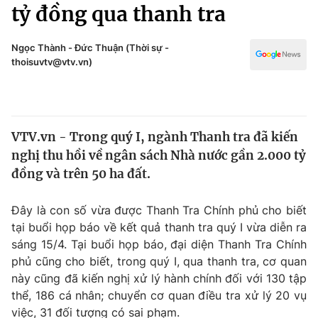
Chính trị
tỷ đồng qua thanh tra
Truyền hình
Văn hóa - Giải trí
Xã hội
Ngọc Thành - Đức Thuận (Thời sự -
Y tế
thoisuvtv@vtv.vn)
Đời sống
Pháp luật
Công nghệ
Giáo dục
Y tế
VTV.vn - Trong quý I, ngành Thanh tra đã kiến
nghị thu hồi về ngân sách Nhà nước gần 2.000 tỷ
Thế giới
đồng và trên 50 ha đất.
Tin tức
Kinh tế
Đây là con số vừa được Thanh Tra Chính phủ cho biết
Thế giới đó đây
tại buổi họp báo về kết quả thanh tra quý I vừa diễn ra
Tài chính
sáng 15/4. Tại buổi họp báo, đại diện Thanh Tra Chính
Dữ liệu và đời sống
Câu chuyện quốc tế
phủ cũng cho biết, trong quý I, qua thanh tra, cơ quan
Thị trường
này cũng đã kiến nghị xử lý hành chính đối với 130 tập
Truyền hình
thể, 186 cá nhân; chuyển cơ quan điều tra xử lý 20 vụ
Góc doanh nghiệp
việc, 31 đối tượng có sai phạm.