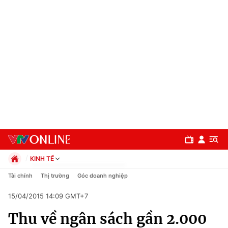
KINH TẾ
Chính trị
Tài chính
Thị trường
Góc doanh nghiệp
Xã hội
15/04/2015 14:09 GMT+7
Pháp luật
Chuyên mục
Kinh tế
Thu về ngân sách gần 2.000
Thể thao