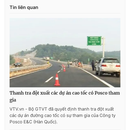
Tin liên quan
Photo
Infographic
Video
Shorts video
VTV Money
VTV Thể thao
VTV Sức khoẻ
Bất động sản
Thị trường 24h
Tấm lòng Việt
Thanh tra đột xuất các dự án cao tốc có Posco tham
VTV4
Vươn mình bằng AI
gia
VTV.vn - Bộ GTVT đã quyết định thanh tra đột xuất
VTV9
VTV8
các dự án đường cao tốc có sự tham gia của Công ty
Posco E&C (Hàn Quốc).
Liên hệ tòa soạn
English