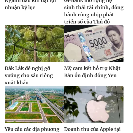
Ngành dầu khí đạt lợi
GPBank mở rộng hệ
nhuận kỷ lục
sinh thái tài chính, đồng
hành cùng nhịp phát
triển số của Thủ đô
Đắk Lắk đề nghị gỡ
Mỹ cam kết hỗ trợ Nhật
vướng cho sầu riêng
Bản ổn định đồng Yen
xuất khẩu
Yêu cầu các địa phương
Doanh thu của Apple tại