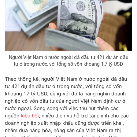
Photo
Infographic
Video
Shorts video
VTV Money
VTV Thể thao
Người Việt Nam ở nước ngoài đã đầu tư 421 dự án đầu
VTV Sức khoẻ
Bất động sản
tư ở trong nước, với tổng số vốn khoảng 1,7 tỷ USD
Theo thống kê, người Việt Nam ở nước ngoài đã đầu
Thị trường 24h
Tấm lòng Việt
tư 421 dự án đầu tư ở trong nước, với tổng số vốn
khoảng 1,7 tỷ USD, cùng với đó là hàng nghìn doanh
VTV4
Vươn mình bằng AI
nghiệp có vốn đầu tư của người Việt Nam định cư ở
nước ngoài. Song song với việc thu hút thêm các
nguồn
kiều hối
, nhiều dịch vụ hỗ trợ tài chính cho các
VTV9
VTV8
doanh nghiệp xuất nhập khẩu cũng được triển khai,
nhằm đưa hàng hóa, nông sản của Việt Nam ra thị
Liên hệ tòa soạn
English