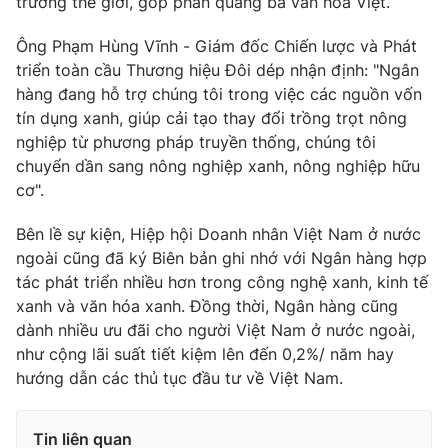
trường thế giới, góp phần quảng bá văn hóa Việt.
Ông Phạm Hùng Vĩnh - Giám đốc Chiến lược và Phát
triển toàn cầu Thương hiệu Đôi dép nhận định: "Ngân
hàng đang hỗ trợ chúng tôi trong việc các nguồn vốn
THỜI BÁO VTV
tín dụng xanh, giúp cải tạo thay đổi trồng trọt nông
nghiệp từ phương pháp truyền thống, chúng tôi
chuyển dần sang nông nghiệp xanh, nông nghiệp hữu
cơ".
Theo dõi báo trên
Bên lề sự kiện, Hiệp hội Doanh nhân Việt Nam ở nước
Cơ quan chủ quản:
Đài Truyền hình Việt Nam
ngoài cũng đã ký Biên bản ghi nhớ với Ngân hàng hợp
Cơ quan báo chí:
Thời báo VTV
tác phát triển nhiều hơn trong công nghệ xanh, kinh tế
xanh và văn hóa xanh. Đồng thời, Ngân hàng cũng
Giấy phép hoạt động báo in và báo điện tử số 483/GP-BTTTT
cấp ngày 29/12/2023
dành nhiều ưu đãi cho người Việt Nam ở nước ngoài,
như cộng lãi suất tiết kiệm lên đến 0,2%/ năm hay
Tổng Biên tập:
Vũ Thanh Thủy
hướng dẫn các thủ tục đầu tư về Việt Nam.
Phó Tổng Biên tập:
Nguyễn Thị Mỹ Hạnh, Phạm Quốc Thắng,
Nguyễn Trọng Ninh
Tổng đài VTV:
024.38 355 931 - 024.38 355 932
Tin liên quan