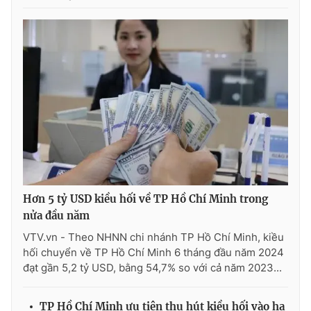
Ðiện thoại Thời báo VTV:
024.66 897 897
Email:
toasoan@vtv.vn
Liên hệ quảng cáo:
024-7300.7108
Hơn 5 tỷ USD kiều hối về TP Hồ Chí Minh trong
nửa đầu năm
VTV.vn - Theo NHNN chi nhánh TP Hồ Chí Minh, kiều
® Cấm sao chép dưới mọi hình thức nếu không có sự chấp
hối chuyển về TP Hồ Chí Minh 6 tháng đầu năm 2024
thuận bằng văn bản. Ghi rõ nguồn VTV.vn khi phát hành lại
đạt gần 5,2 tỷ USD, bằng 54,7% so với cả năm 2023...
thông tin từ website này.
TP Hồ Chí Minh ưu tiên thu hút kiều hối vào hạ