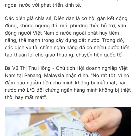
Phim VTV
ngoài nước với phát triển kinh tế.
Giải trí
Hậu trường
Các diễn giả chia sẻ, Diễn đàn là cơ hội gắn kết cộng
Điện ảnh
Đời sống
đồng, không ngừng đổi mới phương thức hỗ trợ, vận
Nhân vật
Âm nhạc
động người Việt Nam ở nước ngoài phát huy tiềm
Du lịch
Khán giả
năng, thế mạnh trong xây dựng đất nước. Trong đó,
Giáo dục
Sao
các dịch vụ tài chính ngân hàng đã có nhiều bước tiến,
Làm đẹp
Giải sao mai
Tuyển sinh
tạo thuận lợi cho giao thương, chuyển tiền quốc tế.
Công nghệ
Chất lượng cuộc sống
Học trực tuyến
Bà Vũ Thị Thu Hồng - Chủ tịch Hội doanh nghiệp Việt
Hitech Công nghệ tương lai
Nam tại Penang, Malaysia nhận định: "Nó rất tốt, vì nó
Giao lưu trực tuyến
đảm bảo nguồn tiền cho mình không bị mất mát, hai
Sản phẩm
nước mở L/C đối chứng ngân hàng mình không bị thiệt
Lịch phát sóng
Thị trường
thòi hay mất mát".
Tư vấn
Chuyên mục khác
Emagazine
Podcast