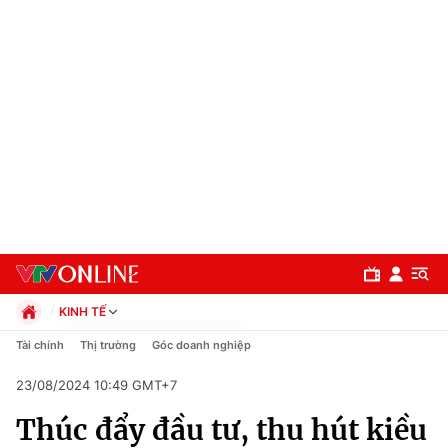
KINH TẾ
Chính trị
Tài chính
Thị trường
Góc doanh nghiệp
Xã hội
23/08/2024 10:49 GMT+7
Pháp luật
Chuyên mục
Kinh tế
Thúc đẩy đầu tư, thu hút kiều
Thể thao