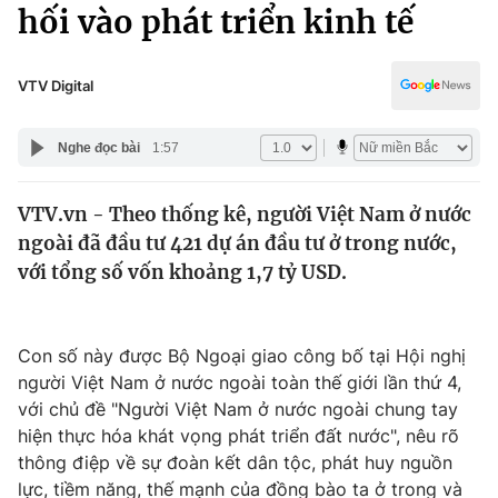
Chính trị
hối vào phát triển kinh tế
Truyền hình
Văn hóa - Giải trí
Xã hội
Y tế
VTV Digital
Đời sống
Pháp luật
Công nghệ
Nghe đọc bài
1:57
Giáo dục
Y tế
VTV.vn - Theo thống kê, người Việt Nam ở nước
ngoài đã đầu tư 421 dự án đầu tư ở trong nước,
Thế giới
với tổng số vốn khoảng 1,7 tỷ USD.
Tin tức
Kinh tế
Thế giới đó đây
Con số này được Bộ Ngoại giao công bố tại Hội nghị
Tài chính
người Việt Nam ở nước ngoài toàn thế giới lần thứ 4,
Dữ liệu và đời sống
Câu chuyện quốc tế
với chủ đề "Người Việt Nam ở nước ngoài chung tay
Thị trường
hiện thực hóa khát vọng phát triển đất nước", nêu rõ
Truyền hình
thông điệp về sự đoàn kết dân tộc, phát huy nguồn
Góc doanh nghiệp
lực, tiềm năng, thế mạnh của đồng bào ta ở trong và