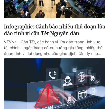
Giao lưu trực tuyến
Sản phẩm
Lịch phát sóng
Thị trường
Tư vấn
Infographic: Cảnh báo nhiều thủ đoạn lừa
Chuyên mục khác
đảo tinh vi cận Tết Nguyên đán
Emagazine
Podcast
VTV.vn - Gần Tết, các hành vi lừa đảo trong lĩnh vực
tài chính - ngân hàng có xu hướng gia tăng, nhiều thủ
đoạn tinh vi, lợi dụng nhu cầu giao dịch, tâm lý chủ...
Photo
Infographic
Video
Shorts video
VTV Money
VTV Thể thao
VTV Sức khoẻ
Bất động sản