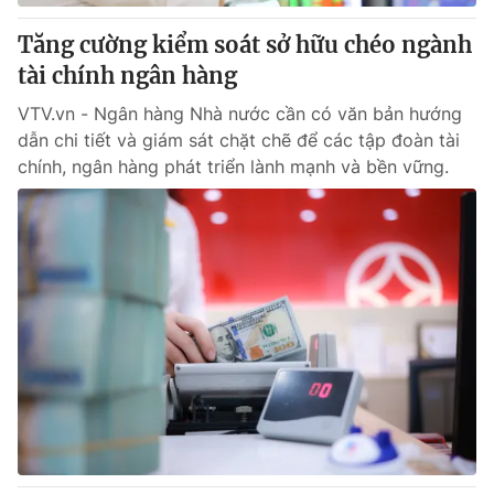
Tăng cường kiểm soát sở hữu chéo ngành
® Cấm sao chép dưới mọi hình thức nếu không có sự chấp
tài chính ngân hàng
thuận bằng văn bản. Ghi rõ nguồn VTV.vn khi phát hành lại
thông tin từ website này.
VTV.vn - Ngân hàng Nhà nước cần có văn bản hướng
dẫn chi tiết và giám sát chặt chẽ để các tập đoàn tài
chính, ngân hàng phát triển lành mạnh và bền vững.