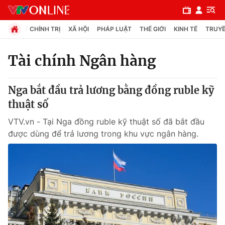
CHÍNH TRỊ
XÃ HỘI
PHÁP LUẬT
THẾ GIỚI
KINH TẾ
TRUYỀ
Tài chính Ngân hàng
Chuyên mục
Nga bắt đầu trả lương bằng đồng ruble kỹ
Chính trị
thuật số
VTV.vn - Tại Nga đồng ruble kỹ thuật số đã bắt đầu
Xã hội
được dùng để trả lương trong khu vực ngân hàng.
Pháp luật
Y tế
Thế giới