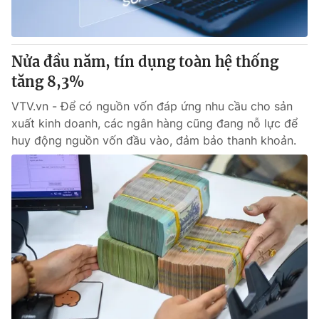
Thị trường 24h
Tấm lòng Việt
VTV4
Vươn mình bằng AI
Nửa đầu năm, tín dụng toàn hệ thống
tăng 8,3%
VTV9
VTV8
VTV.vn - Để có nguồn vốn đáp ứng nhu cầu cho sản
xuất kinh doanh, các ngân hàng cũng đang nỗ lực để
Liên hệ tòa soạn
English
huy động nguồn vốn đầu vào, đảm bảo thanh khoản.
THỜI BÁO VTV
Theo dõi báo trên
Cơ quan chủ quản:
Đài Truyền hình Việt Nam
Cơ quan báo chí:
Thời báo VTV