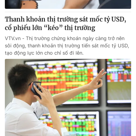
Giấy phép hoạt động báo in và báo điện tử số 483/GP-BTTTT
cấp ngày 29/12/2023
Thanh khoản thị trường sát mốc tỷ USD,
Tổng Biên tập:
Vũ Thanh Thủy
cổ phiếu lớn “kéo” thị trường
Phó Tổng Biên tập:
Nguyễn Thị Mỹ Hạnh, Phạm Quốc Thắng,
Nguyễn Trọng Ninh
VTV.vn - Thị trường chứng khoán ngày càng trở nên
Tổng đài VTV:
024.38 355 931 - 024.38 355 932
sôi động, thanh khoản thị trường tiến sát mốc tỷ USD,
Ðiện thoại Thời báo VTV:
024.66 897 897
tạo động lực lớn cho chỉ số đi lên.
Email:
toasoan@vtv.vn
Liên hệ quảng cáo:
024-7300.7108