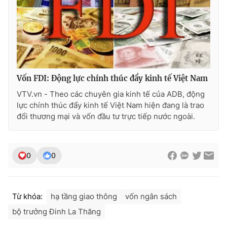
THỜI BÁO VTV
Vốn FDI: Động lực chính thúc đẩy kinh tế Việt Nam
VTV.vn - Theo các chuyên gia kinh tế của ADB, động
Theo dõi báo trên
lực chính thúc đẩy kinh tế Việt Nam hiện đang là trao
đổi thương mại và vốn đầu tư trực tiếp nước ngoài.
Cơ quan chủ quản:
Đài Truyền hình Việt Nam
Cơ quan báo chí:
Thời báo VTV
0
0
Giấy phép hoạt động báo in và báo điện tử số 483/GP-BTTTT
cấp ngày 29/12/2023
Tổng Biên tập:
Vũ Thanh Thủy
Phó Tổng Biên tập:
Nguyễn Thị Mỹ Hạnh, Phạm Quốc Thắng,
Từ khóa:
hạ tầng giao thông
vốn ngân sách
Nguyễn Trọng Ninh
bộ trưởng Đinh La Thăng
Tổng đài VTV:
024.38 355 931 - 024.38 355 932