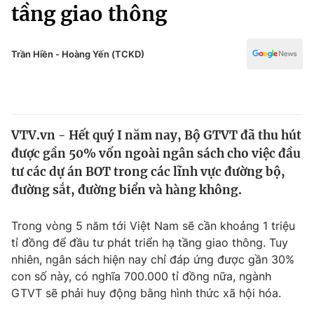
Chính trị
tầng giao thông
Truyền hình
Văn hóa - Giải trí
Xã hội
Y tế
Trần Hiền - Hoàng Yến (TCKD)
Đời sống
Pháp luật
Công nghệ
Giáo dục
Y tế
VTV.vn - Hết quý I năm nay, Bộ GTVT đã thu hút
được gần 50% vốn ngoài ngân sách cho việc đầu
Thế giới
tư các dự án BOT trong các lĩnh vực đường bộ,
đường sắt, đường biển và hàng không.
Tin tức
Kinh tế
Thế giới đó đây
Trong vòng 5 năm tới Việt Nam sẽ cần khoảng 1 triệu
Tài chính
tỉ đồng để đầu tư phát triển hạ tầng giao thông. Tuy
Dữ liệu và đời sống
Câu chuyện quốc tế
nhiên, ngân sách hiện nay chỉ đáp ứng được gần 30%
Thị trường
con số này, có nghĩa 700.000 tỉ đồng nữa, ngành
Truyền hình
Góc doanh nghiệp
GTVT sẽ phải huy động bằng hình thức xã hội hóa.