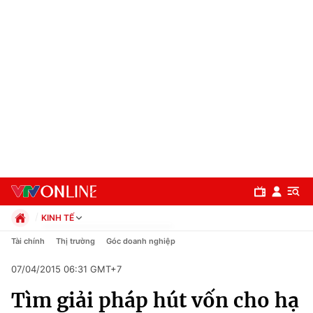
KINH TẾ
Chính trị
Tài chính
Thị trường
Góc doanh nghiệp
Xã hội
07/04/2015 06:31 GMT+7
Pháp luật
Chuyên mục
Kinh tế
Tìm giải pháp hút vốn cho hạ
Thể thao