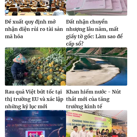
Ðề xuất quy định mở
Đất nhận chuyển
nhận diện rủi ro tài sản
nhượng lâu năm, mất
mã hóa
giấy tờ gốc: Làm sao để
cấp sổ?
Rau quả Việt bứt tốc tại
Khan hiếm nước - Nút
thị trường EU và xác lập
thắt mới của tăng
những kỷ lục mới
trưởng kinh tế