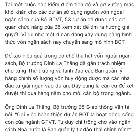
Phim VTV
Tại một cuộc họp kiểm điểm tiến độ và gỡ vướng mắc
Giải trí
khó khăn cho các dự án sử dụng nguồn vốn ngoài
Hậu trường
ngân sách của Bộ GTVT, 53 dự án đã được các cơ
Điện ảnh
Đời sống
Nhân vật
quan chức năng của Bộ xem xét để tìm ra hướng giải
Âm nhạc
quyết. Ví dụ như một dự án đang xây dựng bằng hình
Du lịch
Khán giả
thức vốn ngân sách nay chuyển sang mô hình BOT.
Giáo dục
Sao
Làm đẹp
Giải sao mai
Để tạo hiệu quả trong cơ chế thu hút vốn ngoài ngân
Tuyển sinh
Công nghệ
Chất lượng cuộc sống
sách, Bộ trưởng Đinh La Thăng đã gắn trách nhiệm
Học trực tuyến
cho từng Thứ trưởng và lãnh đạo các Ban quản lý
Hitech Công nghệ tương lai
bằng chính số lượng vốn huy động được mà các nhà
Giao lưu trực tuyến
đầu tư giải ngân vào dự án. Đây cũng là căn cứ để xét
Sản phẩm
duyệt thi đua hàng năm cho mỗi cán bộ trong ngành.
Lịch phát sóng
Thị trường
Ông Đinh La Thăng, Bộ trưởng Bộ Giao thông Vận tải
Tư vấn
nói: “Coi việc hoàn thiện dự án BOT là hoạt động sống
Chuyên mục khác
còn của ngành GTVT. Tư duy chỉ trông chờ vào ngân
sách Nhà nước là Ban quản lý tự đào thải chính mình”.
Emagazine
Podcast