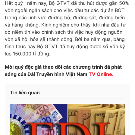
Hết quý I năm nay, Bộ GTVT đã thu hút được gần 50%
Photo
Infographic
vốn ngoài ngân sách cho việc đầu tư các dự án BOT
trong các lĩnh vực đường bộ, đường sắt, đường biển
và hàng không. Kinh nghiệm cho thấy, khi nhà đầu tư
Video
Shorts video
có niềm tin vào chính sách thì việc huy động nguồn
vốn xã hội hóa sẽ thành công. Bởi ba năm qua, bằng
VTV Money
VTV Thể thao
hình thức này Bộ GTVT đã huy động được số vốn kỷ
lục 150.000 tỉ đồng.
VTV Sức khoẻ
Bất động sản
Mời quý độc giả theo dõi các chương trình đã phát
sóng của Đài Truyền hình Việt Nam
TV Online.
Thị trường 24h
Tấm lòng Việt
Tin liên quan
VTV4
Vươn mình bằng AI
VTV9
VTV8
Liên hệ tòa soạn
English