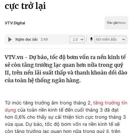
Chính trị
cực trở lại
Truyền hình
Văn hóa - Giải trí
Xã hội
Y tế
VTV Digital
Đời sống
Pháp luật
Công nghệ
Nghe đọc bài
2:49
Giáo dục
Y tế
VTV.vn - Dự báo, tốc độ bơm vốn ra nền kinh tế
sẽ còn tăng trưởng lạc quan hơn nữa trong quý
Thế giới
II, trên nền lãi suất thấp và thanh khoản dồi dào
của toàn hệ thống ngân hàng.
Tin tức
Kinh tế
Thế giới đó đây
Tài chính
Từ mức tăng trưởng âm trong tháng 2,
tăng trưởng tín
Dữ liệu và đời sống
Câu chuyện quốc tế
dụng
của toàn nền kinh tế đến cuối tháng 3 đã đạt
Thị trường
hơn 0,6% cho thấy sự cải thiện tích cực trong tháng 3
Truyền hình
Góc doanh nghiệp
vừa qua. Dự báo, tốc độ bơm vốn ra nền kinh tế sẽ
còn tăng trưởng lạc quan hơn nữa trong quý II, trên