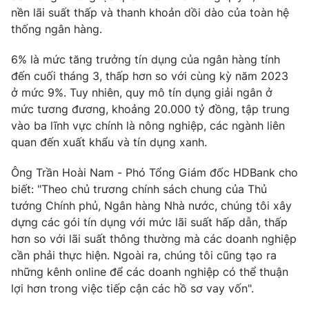
Phim VTV
nền lãi suất thấp và thanh khoản dồi dào của toàn hệ
Giải trí
thống ngân hàng.
Hậu trường
Điện ảnh
Đời sống
Nhân vật
6% là mức tăng trưởng tín dụng của ngân hàng tính
Âm nhạc
đến cuối tháng 3, thấp hơn so với cùng kỳ năm 2023
Du lịch
Khán giả
ở mức 9%. Tuy nhiên, quy mô tín dụng giải ngân ở
Giáo dục
Sao
mức tương đương, khoảng 20.000 tỷ đồng, tập trung
Làm đẹp
Giải sao mai
Tuyển sinh
vào ba lĩnh vực chính là nông nghiệp, các ngành liên
Công nghệ
Chất lượng cuộc sống
quan đến xuất khẩu và tín dụng xanh.
Học trực tuyến
Hitech Công nghệ tương lai
Ông Trần Hoài Nam - Phó Tổng Giám đốc HDBank cho
Giao lưu trực tuyến
biết: "Theo chủ trương chính sách chung của Thủ
Sản phẩm
tướng Chính phủ, Ngân hàng Nhà nước, chúng tôi xây
Lịch phát sóng
Thị trường
dựng các gói tín dụng với mức lãi suất hấp dẫn, thấp
hơn so với lãi suất thông thường mà các doanh nghiệp
Tư vấn
cần phải thực hiện. Ngoài ra, chúng tôi cũng tạo ra
Chuyên mục khác
những kênh online để các doanh nghiệp có thể thuận
lợi hơn trong việc tiếp cận các hồ sơ vay vốn".
Emagazine
Podcast