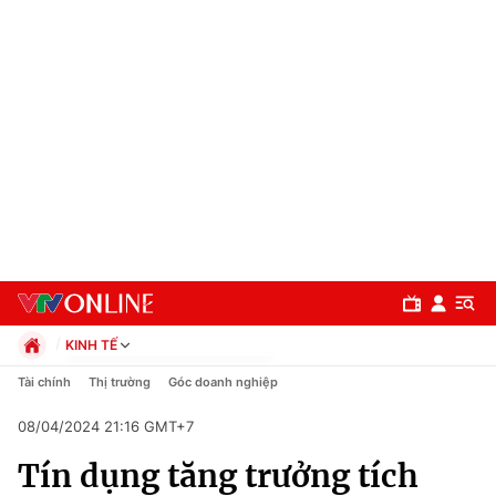
KINH TẾ
Chính trị
Tài chính
Thị trường
Góc doanh nghiệp
Xã hội
08/04/2024 21:16 GMT+7
Pháp luật
Chuyên mục
Kinh tế
Tín dụng tăng trưởng tích
Thể thao