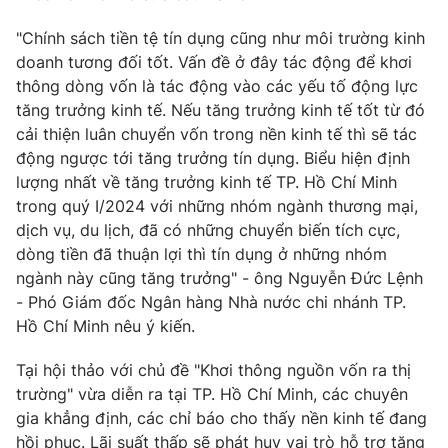
Ðiện thoại Thời báo VTV:
024.66 897 897
"Chính sách tiền tệ tín dụng cũng như môi trường kinh
Email:
toasoan@vtv.vn
doanh tương đối tốt. Vấn đề ở đây tác động để khơi
Liên hệ quảng cáo:
024-7300.7108
thông dòng vốn là tác động vào các yếu tố động lực
tăng trưởng kinh tế. Nếu tăng trưởng kinh tế tốt từ đó
cải thiện luân chuyển vốn trong nền kinh tế thì sẽ tác
động ngược tới tăng trưởng tín dụng. Biểu hiện định
lượng nhất về tăng trưởng kinh tế TP. Hồ Chí Minh
trong quý I/2024 với những nhóm ngành thương mại,
dịch vụ, du lịch, đã có những chuyển biến tích cực,
dòng tiền đã thuận lợi thì tín dụng ở những nhóm
ngành này cũng tăng trưởng" - ông Nguyễn Đức Lệnh
- Phó Giám đốc Ngân hàng Nhà nước chi nhánh TP.
Hồ Chí Minh nêu ý kiến.
® Cấm sao chép dưới mọi hình thức nếu không có sự chấp
thuận bằng văn bản. Ghi rõ nguồn VTV.vn khi phát hành lại
Tại hội thảo với chủ đề "Khơi thông nguồn vốn ra thị
thông tin từ website này.
trường" vừa diễn ra tại TP. Hồ Chí Minh, các chuyên
gia khẳng định, các chỉ báo cho thấy nền kinh tế đang
hồi phục. Lãi suất thấp sẽ phát huy vai trò hỗ trợ tăng