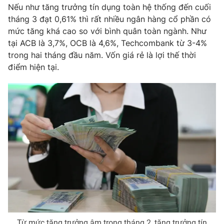
Nếu như tăng trưởng tín dụng toàn hệ thống đến cuối
Photo
Infographic
tháng 3 đạt 0,61% thì rất nhiều ngân hàng cổ phần có
mức tăng khá cao so với bình quân toàn ngành. Như
tại ACB là 3,7%, OCB là 4,6%, Techcombank từ 3-4%
Video
Shorts video
trong hai tháng đầu năm. Vốn giá rẻ là lợi thế thời
điểm hiện tại.
VTV Money
VTV Thể thao
VTV Sức khoẻ
Bất động sản
Thị trường 24h
Tấm lòng Việt
VTV4
Vươn mình bằng AI
VTV9
VTV8
Liên hệ tòa soạn
English
Từ mức tăng trưởng âm trong tháng 2, tăng trưởng tín