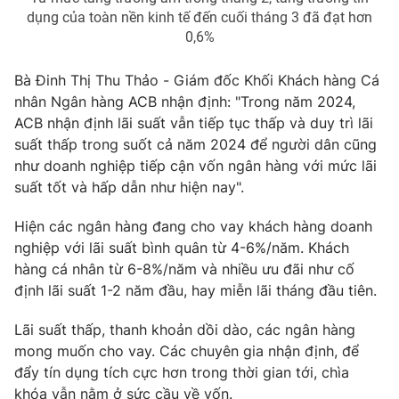
dụng của toàn nền kinh tế đến cuối tháng 3 đã đạt hơn
0,6%
Bà Đinh Thị Thu Thảo - Giám đốc Khối Khách hàng Cá
THỜI BÁO VTV
nhân Ngân hàng ACB nhận định: "Trong năm 2024,
ACB nhận định lãi suất vẫn tiếp tục thấp và duy trì lãi
suất thấp trong suốt cả năm 2024 để người dân cũng
như doanh nghiệp tiếp cận vốn ngân hàng với mức lãi
Theo dõi báo trên
suất tốt và hấp dẫn như hiện nay".
Cơ quan chủ quản:
Đài Truyền hình Việt Nam
Hiện các ngân hàng đang cho vay khách hàng doanh
nghiệp với lãi suất bình quân từ 4-6%/năm. Khách
Cơ quan báo chí:
Thời báo VTV
hàng cá nhân từ 6-8%/năm và nhiều ưu đãi như cố
Giấy phép hoạt động báo in và báo điện tử số 483/GP-BTTTT
định lãi suất 1-2 năm đầu, hay miễn lãi tháng đầu tiên.
cấp ngày 29/12/2023
Tổng Biên tập:
Vũ Thanh Thủy
Lãi suất thấp, thanh khoản dồi dào, các ngân hàng
Phó Tổng Biên tập:
Nguyễn Thị Mỹ Hạnh, Phạm Quốc Thắng,
mong muốn cho vay. Các chuyên gia nhận định, để
Nguyễn Trọng Ninh
đẩy tín dụng tích cực hơn trong thời gian tới, chìa
Tổng đài VTV:
024.38 355 931 - 024.38 355 932
khóa vẫn nằm ở sức cầu về vốn.