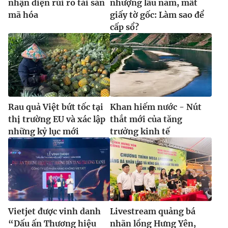
nhận diện rủi ro tài sản
nhượng lâu năm, mất
mã hóa
giấy tờ gốc: Làm sao để
cấp sổ?
Rau quả Việt bứt tốc tại
Khan hiếm nước - Nút
thị trường EU và xác lập
thắt mới của tăng
những kỷ lục mới
trưởng kinh tế
Vietjet được vinh danh
Livestream quảng bá
“Dấu ấn Thương hiệu
nhãn lồng Hưng Yên,