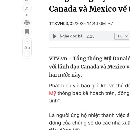
Canada và Mexico về
0
TTXVN
03/02/2025 14:40 GMT+7
Giải trí
Đời sống
2:25
Nghe đọc bài
Điện ảnh
Du lịch
Âm nhạc
Làm đẹp
VTV.vn - Tổng thống Mỹ Donald 
Sao
Chất lượng cuộc sốn
với lãnh đạo Canada và Mexico v
hai nước này.
Phát biểu với báo giới khi về thủ 
Mỹ
thông báo kế hoạch trên, đồng t
tính".
Là người ủng hộ nhiệt thành việc
động của chúng sẽ do các nhà xuấ