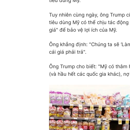
tiêu dùng Mỹ.
Tuy nhiên cùng ngày, ông Trump cũ
tiêu dùng Mỹ có thể chịu tác độn
giá" để bảo vệ lợi ích của Mỹ.
Ông khẳng định: "Chúng ta sẽ ‘Làm 
cái giá phải trả".
Ông Trump cho biết: "Mỹ có thâm 
(và hầu hết các quốc gia khác), n