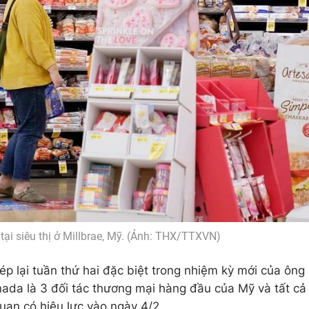
ại siêu thị ở Millbrae, Mỹ. (Ảnh: THX/TTXVN)
p lại tuần thứ hai đặc biệt trong nhiệm kỳ mới của ông
ada là 3 đối tác thương mại hàng đầu của Mỹ và tất cả
uan có hiệu lực vào ngày 4/2.