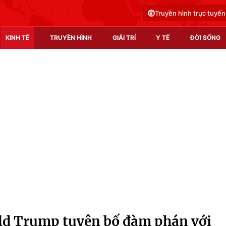
Truyền hình trực tuyến
KINH TẾ
TRUYỀN HÌNH
GIẢI TRÍ
Y TẾ
ĐỜI SỐNG
Pháp luật
Y tế
Truyền hình
Multimedia
Phim VTV
Video
Hậu trường
Shorts video
Nhân vật
Podcast
Khán giả
EMagazine
Giải sao mai
Photo
d Trump tuyên bố đàm phán với
Infographic