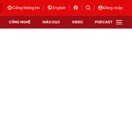
Cổng thông tin
English
Đăng nhập
CÔNG NGHỆ
GIÁO DỤC
VIDEO
PODCAST
VTV Money
VTV Thể thao
VTV Sức khoẻ
Bất động sản
Thị trường 24h
Tấm lòng Việt
Vươn mình bằng AI
VTV4
VTV8
VTV9
Lịch phát sóng
Giao lưu trực tuyến
Sự kiện