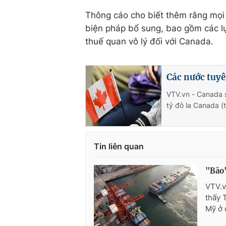
Thông cáo cho biết thêm rằng mọi 
biện pháp bổ sung, bao gồm các l
thuế quan vô lý đối với Canada.
Các nước tuyê
VTV.vn - Canada s
tỷ đô la Canada (
Tin liên quan
"Bão"
VTV.v
thấy 
Mỹ ở 