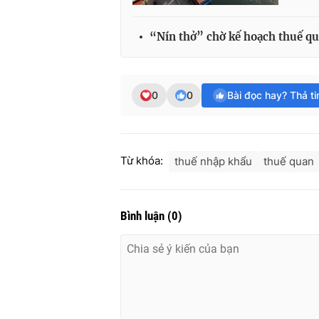
“Nín thở” chờ kế hoạch thuế q
0
0
Bài đọc hay? Thả t
Từ khóa:
thuế nhập khẩu
thuế quan
Bình luận
(
0
)