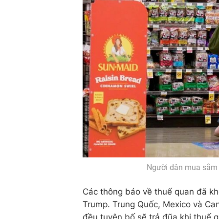
Người dân mua sắm t
Các thông báo về thuế quan đã khé
Trump. Trung Quốc, Mexico và Can
đều tuyên bố sẽ trả đũa khi thuế q