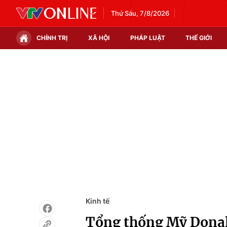
Thứ Sáu, 7/8/2026
CHÍNH TRỊ
XÃ HỘI
PHÁP LUẬT
THẾ GIỚI
Chính trị
Xã hội
Thế giới
Kinh tế
Tin tức
Tài chính
Thế giới đó đây
Thị trường
Câu chuyện quốc tế
Góc doanh nghiệp
Dữ liệu và đời sống
Kinh tế
Tổng thống Mỹ Donal