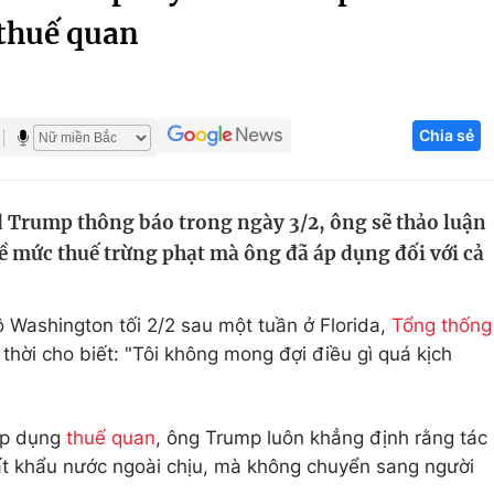
 thuế quan
Góc ảnh
Giáo dục
Công nghệ
Chia sẻ
Tuyển sinh
Hitech Công ng
Học trực tuyến
Sản phẩm
Trump thông báo trong ngày 3/2, ông sẽ thảo luận
g
Thị trường
ề mức thuế trừng phạt mà ông đã áp dụng đối với cả
Tư vấn
đô Washington tối 2/2 sau một tuần ở Florida,
Tổng thống
hời cho biết: "Tôi không mong đợi điều gì quá kịch
 áp dụng
thuế quan
, ông Trump luôn khẳng định rằng tác
t khẩu nước ngoài chịu, mà không chuyển sang người