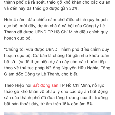
Phim VTV
thành phố đã rà soát, tháo gỡ khó khăn cho các dự án
Giải trí
và đến nay đã tháo gỡ được gần 30%.
Hậu trường
Điện ảnh
Hơn 4 năm, đắp chiếu nằm chờ điều chỉnh quy hoạch
Đời sống
Nhân vật
cục bộ, mới đây, dự án nhà ở xã hội của Công ty Lê
Âm nhạc
Du lịch
Thành đã được UBND TP Hồ Chí Minh điều chỉnh quy
Khán giả
Giáo dục
Sao
hoạch cục bộ.
Làm đẹp
Giải sao mai
Tuyển sinh
"Chúng tôi vừa được UBND Thành phố điều chỉnh quy
Công nghệ
Chất lượng cuộc sống
hoạch cục bộ. Cơ bản là chúng tôi gần như khớp toàn
Học trực tuyến
Hitech Công nghệ tương lai
bộ số liệu để thực hiện dự án này cho các bước tiếp
Giao lưu trực tuyến
theo về thủ tục pháp lý", ông Nguyễn Hữu Nghĩa, Tổng
Sản phẩm
Giám đốc Công ty Lê Thành, cho biết.
Lịch phát sóng
Thị trường
Theo Hiệp hội
Bất động sản
TP Hồ Chí Minh, nỗ lực
tháo gỡ khó khăn về pháp lý cho các dự án bất động
Tư vấn
sản của thành phố đã đưa tăng trưởng của thị trường
Chuyên mục khác
bất sản thoát đáy, từ âm trên 16% còn âm 8%.
Emagazine
Podcast