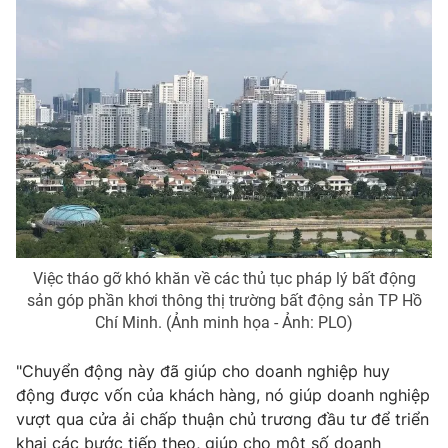
Photo
Infographic
Video
Shorts video
VTV Money
VTV Thể thao
VTV Sức khoẻ
Bất động sản
Thị trường 24h
Tấm lòng Việt
Việc tháo gỡ khó khăn về các thủ tục pháp lý bất động
sản góp phần khơi thông thị trường bất động sản TP Hồ
VTV4
Vươn mình bằng AI
Chí Minh. (Ảnh minh họa - Ảnh: PLO)
"Chuyển động này đã giúp cho doanh nghiệp huy
VTV9
VTV8
động được vốn của khách hàng, nó giúp doanh nghiệp
vượt qua cửa ải chấp thuận chủ trương đầu tư để triển
Liên hệ tòa soạn
English
khai các bước tiếp theo, giúp cho một số doanh