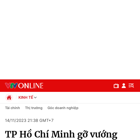
KINH TẾ
Chính trị
Tài chính
Thị trường
Góc doanh nghiệp
Xã hội
14/11/2023 21:38 GMT+7
Pháp luật
Chuyên mục
Kinh tế
TP Hồ Chí Minh gỡ vướng
Thể thao