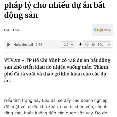
Chính trị
pháp lý cho nhiều dự án bất
Truyền hình
động sản
Văn hóa - Giải trí
Xã hội
Y tế
Đời sống
Diệu Thư
Pháp luật
Công nghệ
Giáo dục
Nghe đọc bài
1:54
Y tế
VTV.vn - TP Hồ Chí Minh có 148 dự án bất động
Thế giới
sản khó triển khai do nhiều vướng mắc. Thành
Tin tức
phố đã rà soát và tháo gỡ khó khăn cho các dự
Kinh tế
án.
Thế giới đó đây
Tài chính
Dữ liệu và đời sống
Câu chuyện quốc tế
Thị trường
Nếu tình trạng này kéo dài sẽ đẩy các doanh nghiệp
đối mặt với nhiều khó khăn, như: bị chôn vốn, chi phí
Truyền hình
Góc doanh nghiệp
tăng cao, hoặc không tiếp cận được vốn vay. Do đó,