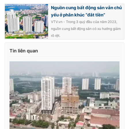
Ðiện thoại Thời báo VTV:
024.66 897 897
Nguồn cung bất động sản vẫn chủ
Email:
toasoan@vtv.vn
yếu ở phân khúc “đắt tiền”
Liên hệ quảng cáo:
024-7300.7108
VTV.vn - Trong 3 quý đầu của năm 2023,
nguồn cung bất động sản có xu hướng giảm
rõ rệt.
Tin liên quan
® Cấm sao chép dưới mọi hình thức nếu không có sự chấp
thuận bằng văn bản. Ghi rõ nguồn VTV.vn khi phát hành lại
thông tin từ website này.