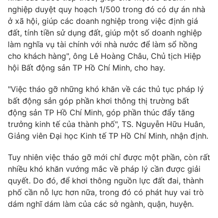
nghiệp duyệt quy hoạch 1/500 trong đó có dự án nhà
ở xã hội, giúp các doanh nghiệp trong việc định giá
đất, tính tiền sử dụng đất, giúp một số doanh nghiệp
làm nghĩa vụ tài chính với nhà nước để làm sổ hồng
THỜI BÁO VTV
cho khách hàng", ông Lê Hoàng Châu, Chủ tịch Hiệp
hội Bất động sản TP Hồ Chí Minh, cho hay.
"Việc tháo gỡ những khó khăn về các thủ tục pháp lý
Theo dõi báo trên
bất động sản góp phần khơi thông thị trường bất
động sản TP Hồ Chí Minh, góp phần thúc đẩy tăng
Cơ quan chủ quản:
Đài Truyền hình Việt Nam
trưởng kinh tế của thành phố", TS. Nguyễn Hữu Huân,
Giảng viên Đại học Kinh tế TP Hồ Chí Minh, nhận định.
Cơ quan báo chí:
Thời báo VTV
Giấy phép hoạt động báo in và báo điện tử số 483/GP-BTTTT
Tuy nhiên việc tháo gỡ mới chỉ được một phần, còn rất
cấp ngày 29/12/2023
nhiều khó khăn vướng mắc về pháp lý cần được giải
Tổng Biên tập:
Vũ Thanh Thủy
quyết. Do đó, để khơi thông nguồn lực đất đai, thành
Phó Tổng Biên tập:
Nguyễn Thị Mỹ Hạnh, Phạm Quốc Thắng,
phố cần nỗ lực hơn nữa, trong đó có phát huy vai trò
Nguyễn Trọng Ninh
dám nghĩ dám làm của các sở ngành, quận, huyện.
Tổng đài VTV:
024.38 355 931 - 024.38 355 932