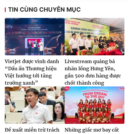
Ðiện thoại Thời báo VTV:
024.66 897 897
TIN CÙNG CHUYÊN MỤC
Email:
toasoan@vtv.vn
Liên hệ quảng cáo:
024-7300.7108
Vietjet được vinh danh
Livestream quảng bá
“Dấu ấn Thương hiệu
nhãn lồng Hưng Yên,
Việt hướng tới tăng
gần 500 đơn hàng được
trưởng xanh”
chốt thành công
® Cấm sao chép dưới mọi hình thức nếu không có sự chấp
thuận bằng văn bản. Ghi rõ nguồn VTV.vn khi phát hành lại
thông tin từ website này.
Đề xuất miễn trừ trách
Những giấc mơ bay cất