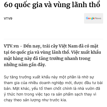
Chính trị
60 quốc gia và vùng lãnh thổ
Truyền hình
Văn hóa - Giải trí
Xã hội
Y tế
VTV9
Đời sống
Pháp luật
Công nghệ
Giáo dục
Y tế
VTV.vn - Đến nay, trái cây Việt Nam đã có mặt
tại 60 quốc gia và vùng lãnh thổ. Việc xuất khẩu
Thế giới
mặt hàng này đã tăng trưởng nhanh trong
những năm gần đây.
Tin tức
Kinh tế
Thế giới đó đây
Sự tăng trưởng xuất khẩu này một phần là nhờ sự
Tài chính
tham gia của nhiều doanh nghiệp mới, được đầu tư bài
Dữ liệu và đời sống
Câu chuyện quốc tế
bản. Mặt khác, yếu tố then chốt chính là nhà vườn đã
Thị trường
ý thức hơn trong việc tạo ra sản phẩm sạch thay vì
Truyền hình
Góc doanh nghiệp
chạy theo sản lượng như trước kia.