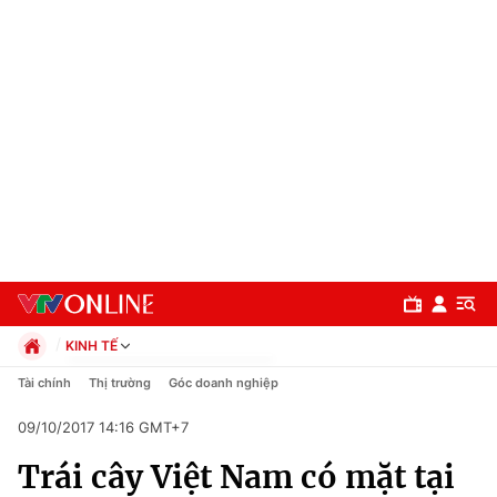
KINH TẾ
Chính trị
Tài chính
Thị trường
Góc doanh nghiệp
Xã hội
09/10/2017 14:16 GMT+7
Pháp luật
Chuyên mục
Kinh tế
Trái cây Việt Nam có mặt tại
Thể thao