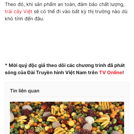
Phim VTV
Theo đó, khi sản phẩm an toàn, đảm bảo chất lượng,
Giải trí
trái cây Việt
sẽ có thể đi vào bất kỳ thị trường nào dù
Hậu trường
khó tính đến đâu.
Điện ảnh
Đời sống
Nhân vật
Âm nhạc
Du lịch
Khán giả
Giáo dục
Sao
Làm đẹp
Giải sao mai
Tuyển sinh
Công nghệ
Chất lượng cuộc sống
* Mời quý độc giả theo dõi các chương trình đã phát
Học trực tuyến
Hitech Công nghệ tương lai
sóng của Đài Truyền hình Việt Nam trên
TV
Online
!
Giao lưu trực tuyến
Sản phẩm
Tin liên quan
Lịch phát sóng
Thị trường
Tư vấn
Chuyên mục khác
Emagazine
Podcast