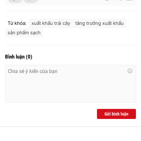
Từ khóa:
xuất khẩu trái cây
tăng trưởng xuất khẩu
THỜI BÁO VTV
sản phẩm sạch
Bình luận
(
0
)
Theo dõi báo trên
Cơ quan chủ quản:
Đài Truyền hình Việt Nam
Cơ quan báo chí:
Thời báo VTV
Giấy phép hoạt động báo in và báo điện tử số 483/GP-BTTTT
cấp ngày 29/12/2023
Tổng Biên tập:
Vũ Thanh Thủy
Gửi bình luận
Phó Tổng Biên tập:
Nguyễn Thị Mỹ Hạnh, Phạm Quốc Thắng,
Nguyễn Trọng Ninh
Tổng đài VTV:
024.38 355 931 - 024.38 355 932