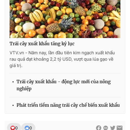
Photo
Infographic
Video
Shorts video
VTV Money
VTV Thể thao
Trái cây xuất khẩu tăng kỷ lục
VTV.vn - Năm nay, lần đầu tiên kim ngạch xuất khẩu
rau quả đạt khoảng 2,2 tỷ USD, vượt qua lúa gạo về
VTV Sức khoẻ
Bất động sản
giá trị.
Thị trường 24h
Tấm lòng Việt
Trái cây xuất khẩu - động lực mới của nông
nghiệp
VTV4
Vươn mình bằng AI
Phát triển tiềm năng trái cây chế biến xuất khẩu
VTV9
VTV8
Liên hệ tòa soạn
English
0
0