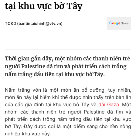
Chính trị
tại khu vực bờ Tây
Truyền hình
Văn hóa - Giải trí
Xã hội
Y tế
TCKD (bantintaichinh@vtv.vn)
Đời sống
Pháp luật
Công nghệ
Giáo dục
Y tế
Thời gian gần đây, một nhóm các thanh niên trẻ
người Palestine đã tìm và phát triển cách trồng
Thế giới
nấm trắng đầu tiên tại khu vực bờ Tây.
Tin tức
Kinh tế
Nấm trắng vốn là một món ăn bổ dưỡng, tuy nhiên,
Thế giới đó đây
món ăn này lại hiếm khi thể được nhìn thấy trên bàn ăn
Tài chính
của các gia đình tại khu vực bờ Tây và
dải Gaza
. Một
Dữ liệu và đời sống
Câu chuyện quốc tế
nhóm các thanh niên trẻ người Palestine đã tìm và
Thị trường
phát triển cách trồng nấm trắng đầu tiên tại khu vực
Truyền hình
bờ Tây. Đây được coi là một điểm sáng cho nền nông
Góc doanh nghiệp
nghiệp khu vực này.