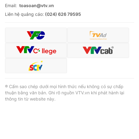
Email:
toasoan@vtv.vn
Liên hệ quảng cáo:
(024) 626 79595
® Cấm sao chép dưới mọi hình thức nếu không có sự chấp
thuận bằng văn bản. Ghi rõ nguồn VTV.vn khi phát hành lại
thông tin từ website này.