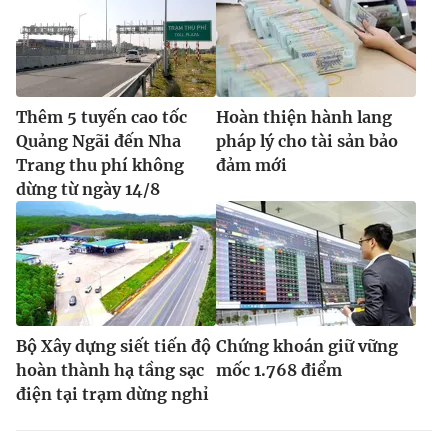
Ðiện thoại Thời báo VTV:
024.66 897 897
Email:
toasoan@vtv.vn
Liên hệ quảng cáo:
024-7300.7108
Thêm 5 tuyến cao tốc
Hoàn thiện hành lang
Quảng Ngãi đến Nha
pháp lý cho tài sản bảo
Trang thu phí không
đảm mới
dừng từ ngày 14/8
Bộ Xây dựng siết tiến độ
Chứng khoán giữ vững
® Cấm sao chép dưới mọi hình thức nếu không có sự chấp
hoàn thành hạ tầng sạc
mốc 1.768 điểm
thuận bằng văn bản. Ghi rõ nguồn VTV.vn khi phát hành lại
thông tin từ website này.
điện tại trạm dừng nghỉ