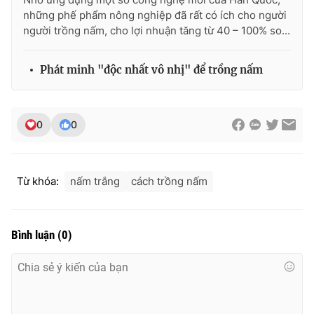
những phế phẩm nông nghiệp đã rất có ích cho người
Photo
Infographic
người trồng nấm, cho lợi nhuận tăng từ 40 – 100% so...
Video
Shorts video
Phát minh "độc nhất vô nhị" để trồng nấm
VTV Money
VTV Thể thao
0
0
VTV Sức khoẻ
Bất động sản
Từ khóa:
nấm trắng
cách trồng nấm
Thị trường 24h
Tấm lòng Việt
VTV4
Vươn mình bằng AI
Bình luận
(
0
)
VTV9
VTV8
Liên hệ tòa soạn
English