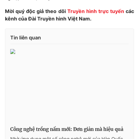
Phim VTV
Giải trí
Mời quý độc giả theo dõi
Truyền hình trực tuyến
các
Hậu trường
kênh của Đài Truyền hình Việt Nam.
Điện ảnh
Đời sống
Nhân vật
Âm nhạc
Du lịch
Tin liên quan
Khán giả
Giáo dục
Sao
Làm đẹp
Giải sao mai
Tuyển sinh
Công nghệ
Chất lượng cuộc sống
Học trực tuyến
Hitech Công nghệ tương lai
Giao lưu trực tuyến
Sản phẩm
Lịch phát sóng
Thị trường
Tư vấn
Chuyên mục khác
Công nghệ trồng nấm mới: Đơn giản mà hiệu quả
Emagazine
Podcast
Nhờ ứng dụng một số công nghệ mới của Hàn Quốc,