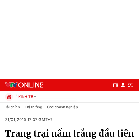
KINH TẾ
Chính trị
Tài chính
Thị trường
Góc doanh nghiệp
Xã hội
21/01/2015 17:37 GMT+7
Pháp luật
Chuyên mục
Kinh tế
Trang trại nấm trắng đầu tiên
Thể thao