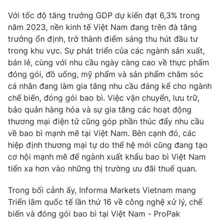
Với tốc độ tăng trưởng GDP dự kiến đạt 6,3% trong
Photo
Infographic
năm 2023, nền kinh tế Việt Nam đang trên đà tăng
trưởng ổn định, trở thành điểm sáng thu hút đầu tư
Video
Shorts video
trong khu vực. Sự phát triển của các ngành sản xuất,
bán lẻ, cùng với nhu cầu ngày càng cao về thực phẩm
VTV Money
VTV Thể thao
đóng gói, đồ uống, mỹ phẩm và sản phẩm chăm sóc
cá nhân đang làm gia tăng nhu cầu đáng kể cho ngành
chế biến, đóng gói bao bì. Việc vận chuyển, lưu trữ,
VTV Sức khoẻ
Bất động sản
bảo quản hàng hóa và sự gia tăng các hoạt động
thương mại điện tử cũng góp phần thúc đẩy nhu cầu
Thị trường 24h
Tấm lòng Việt
về bao bì mạnh mẽ tại Việt Nam. Bên cạnh đó, các
hiệp định thương mại tự do thế hệ mới cũng đang tạo
cơ hội mạnh mẽ để ngành xuất khẩu bao bì Việt Nam
VTV4
Vươn mình bằng AI
tiến xa hơn vào những thị trường ưu đãi thuế quan.
VTV9
VTV8
Trong bối cảnh ấy, Informa Markets Vietnam mang
Triển lãm quốc tế lần thứ 16 về công nghệ xử lý, chế
biến và đóng gói bao bì tại Việt Nam - ProPak
Liên hệ tòa soạn
English