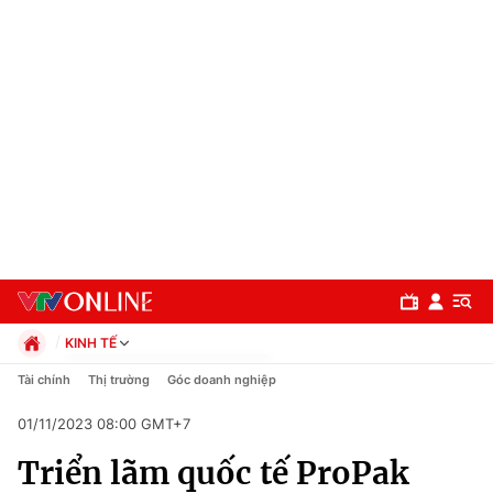
KINH TẾ
Chính trị
Tài chính
Thị trường
Góc doanh nghiệp
Xã hội
01/11/2023 08:00 GMT+7
Pháp luật
Chuyên mục
Kinh tế
Triển lãm quốc tế ProPak
Thể thao