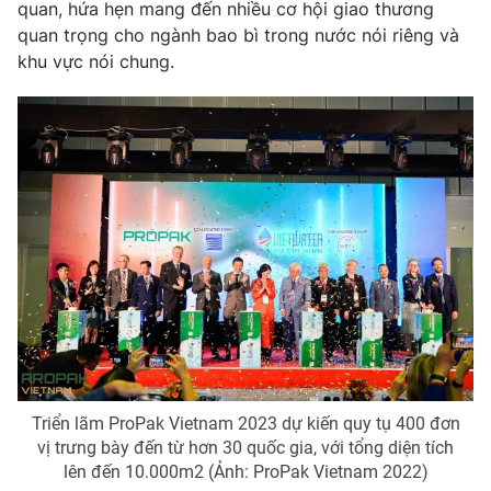
Phim VTV
quan, hứa hẹn mang đến nhiều cơ hội giao thương
Giải trí
quan trọng cho ngành bao bì trong nước nói riêng và
Hậu trường
khu vực nói chung.
Điện ảnh
Đời sống
Nhân vật
Âm nhạc
Du lịch
Khán giả
Giáo dục
Sao
Làm đẹp
Giải sao mai
Tuyển sinh
Công nghệ
Chất lượng cuộc sống
Học trực tuyến
Hitech Công nghệ tương lai
Giao lưu trực tuyến
Sản phẩm
Lịch phát sóng
Thị trường
Tư vấn
Chuyên mục khác
Triển lãm ProPak Vietnam 2023 dự kiến quy tụ 400 đơn
vị trưng bày đến từ hơn 30 quốc gia, với tổng diện tích
Emagazine
Podcast
lên đến 10.000m2 (Ảnh: ProPak Vietnam 2022)