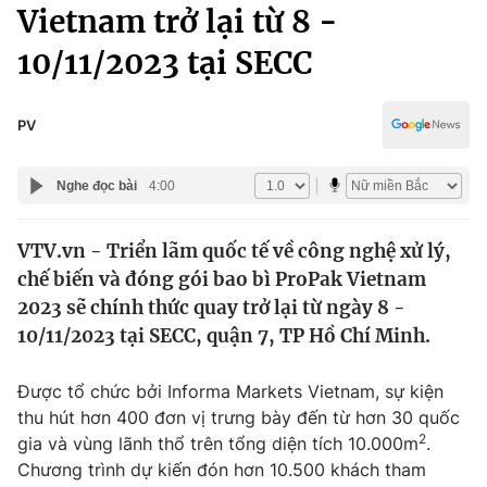
Chính trị
Vietnam trở lại từ 8 -
Truyền hình
10/11/2023 tại SECC
Văn hóa - Giải trí
Xã hội
Y tế
Đời sống
PV
Pháp luật
Công nghệ
Giáo dục
Nghe đọc bài
4:00
Y tế
VTV.vn - Triển lãm quốc tế về công nghệ xử lý,
Thế giới
chế biến và đóng gói bao bì ProPak Vietnam
Tin tức
2023 sẽ chính thức quay trở lại từ ngày 8 -
Kinh tế
10/11/2023 tại SECC, quận 7, TP Hồ Chí Minh.
Thế giới đó đây
Tài chính
Dữ liệu và đời sống
Câu chuyện quốc tế
Được tổ chức bởi Informa Markets Vietnam, sự kiện
Thị trường
thu hút hơn 400 đơn vị trưng bày đến từ hơn 30 quốc
2
gia và vùng lãnh thổ trên tổng diện tích 10.000m
.
Truyền hình
Góc doanh nghiệp
Chương trình dự kiến đón hơn 10.500 khách tham