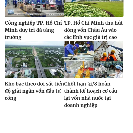
Công nghiệp TP. Hồ Chí
TP. Hồ Chí Minh thu hút
Minh duy trì đà tăng
dòng vốn Châu Âu vào
trưởng
các lĩnh vực giá trị cao
Kho bạc theo dõi sát tiến
Chốt hạn 31/8 hoàn
độ giải ngân vốn đầu tư
thành kế hoạch cơ cấu
công
lại vốn nhà nước tại
doanh nghiệp