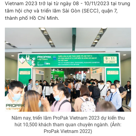
Vietnam 2023 trở lại từ ngày 08 - 10/11/2023 tại trung
tâm hội chợ và triển lãm Sài Gòn (SECC), quận 7,
thành phố Hồ Chí Minh.
THỜI BÁO VTV
Theo dõi báo trên
Cơ quan chủ quản:
Đài Truyền hình Việt Nam
Cơ quan báo chí:
Thời báo VTV
Giấy phép hoạt động báo in và báo điện tử số 483/GP-BTTTT
cấp ngày 29/12/2023
Tổng Biên tập:
Vũ Thanh Thủy
Phó Tổng Biên tập:
Nguyễn Thị Mỹ Hạnh, Phạm Quốc Thắng,
Năm nay, triển lãm ProPak Vietnam 2023 dự kiến thu
Nguyễn Trọng Ninh
hút 10,500 khách tham quan chuyên ngành. (Ảnh:
Tổng đài VTV:
024.38 355 931 - 024.38 355 932
ProPak Vietnam 2022)