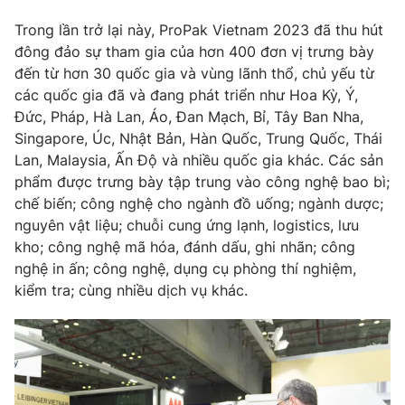
Ðiện thoại Thời báo VTV:
024.66 897 897
Trong lần trở lại này, ProPak Vietnam 2023 đã thu hút
Email:
toasoan@vtv.vn
đông đảo sự tham gia của hơn 400 đơn vị trưng bày
Liên hệ quảng cáo:
024-7300.7108
đến từ hơn 30 quốc gia và vùng lãnh thổ, chủ yếu từ
các quốc gia đã và đang phát triển như Hoa Kỳ, Ý,
Đức, Pháp, Hà Lan, Áo, Đan Mạch, Bỉ, Tây Ban Nha,
Singapore, Úc, Nhật Bản, Hàn Quốc, Trung Quốc, Thái
Lan, Malaysia, Ấn Độ và nhiều quốc gia khác. Các sản
phẩm được trưng bày tập trung vào công nghệ bao bì;
chế biến; công nghệ cho ngành đồ uống; ngành dược;
nguyên vật liệu; chuỗi cung ứng lạnh, logistics, lưu
kho; công nghệ mã hóa, đánh dấu, ghi nhãn; công
nghệ in ấn; công nghệ, dụng cụ phòng thí nghiệm,
kiểm tra; cùng nhiều dịch vụ khác.
® Cấm sao chép dưới mọi hình thức nếu không có sự chấp
thuận bằng văn bản. Ghi rõ nguồn VTV.vn khi phát hành lại
thông tin từ website này.