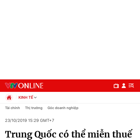
KINH TẾ
Chính trị
Tài chính
Thị trường
Góc doanh nghiệp
Xã hội
23/10/2019 15:29 GMT+7
Pháp luật
Chuyên mục
Kinh tế
Trung Quốc có thể miễn thuế
Thể thao