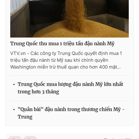
Photo
Infographic
Video
Shorts video
Trung Quốc thu mua 1 triệu tấn đậu nành Mỹ
VTV Money
VTV Thể thao
VTV.vn - Các công ty Trung Quốc quyết định mua 1
triệu tấn đậu nành từ Mỹ sau khi chính quyền
VTV Sức khoẻ
Bất động sản
Washington miễn trừ thuế quan cho hơn 400 mặt...
Thị trường 24h
Tấm lòng Việt
Trung Quốc mua lượng đậu nành Mỹ lớn nhất
trong hơn 3 tháng
VTV4
Vươn mình bằng AI
"Quân bài" đậu nành trong thương chiến Mỹ -
Trung
VTV9
VTV8
Liên hệ tòa soạn
English