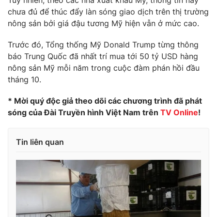
Tuy nhiên, theo các nhà xuất khẩu Mỹ, thông tin này
Phim VTV
Giải trí
chưa đủ để thúc đẩy làn sóng giao dịch trên thị trường
Hậu trường
nông sản bởi giá đậu tương Mỹ hiện vẫn ở mức cao.
Điện ảnh
Đời sống
Nhân vật
Trước đó, Tổng thống Mỹ Donald Trump từng thông
Âm nhạc
báo Trung Quốc đã nhất trí mua tới 50 tỷ USD hàng
Du lịch
Khán giả
Giáo dục
nông sản Mỹ mỗi năm trong cuộc đàm phán hồi đầu
Sao
Làm đẹp
tháng 10.
Giải sao mai
Tuyển sinh
Công nghệ
Chất lượng cuộc sống
* Mời quý độc giả theo dõi các chương trình đã phát
Học trực tuyến
sóng của Đài Truyền hình Việt Nam trên
TV Online
!
Hitech Công nghệ tương lai
Giao lưu trực tuyến
Sản phẩm
Tin liên quan
Lịch phát sóng
Thị trường
Tư vấn
Chuyên mục khác
Emagazine
Podcast