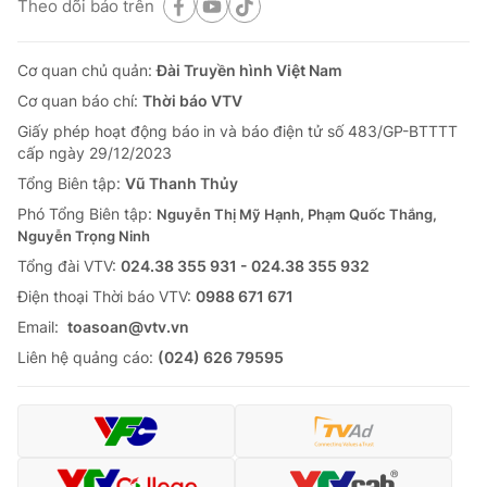
Theo dõi báo trên
Cơ quan chủ quản:
Đài Truyền hình Việt Nam
Cơ quan báo chí:
Thời báo VTV
Giấy phép hoạt động báo in và báo điện tử số 483/GP-BTTTT
cấp ngày 29/12/2023
Tổng Biên tập:
Vũ Thanh Thủy
Phó Tổng Biên tập:
Nguyễn Thị Mỹ Hạnh, Phạm Quốc Thắng,
Nguyễn Trọng Ninh
Tổng đài VTV:
024.38 355 931 - 024.38 355 932
Ðiện thoại Thời báo VTV:
0988 671 671
Email:
toasoan@vtv.vn
Liên hệ quảng cáo:
(024) 626 79595