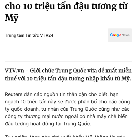
Chính trị
cho 10 triệu tấn đậu tương từ
Truyền hình
Mỹ
Văn hóa - Giải trí
Xã hội
Y tế
Đời sống
Trung tâm Tin tức VTV24
Pháp luật
Công nghệ
Giáo dục
Y tế
VTV.vn - Giới chức Trung Quốc vừa đề xuất miễn
Thế giới
thuế với 10 triệu tấn đậu tương nhập khẩu từ Mỹ.
Tin tức
Kinh tế
Reuters dẫn các nguồn tin thân cận cho biết, hạn
Thế giới đó đây
ngạch 10 triệu tấn này sẽ được phân bổ cho các công
Tài chính
Dữ liệu và đời sống
ty quốc doanh, tư nhân của Trung Quốc cũng như các
Câu chuyện quốc tế
Thị trường
công ty thương mại nước ngoài có nhà máy chế biến
đậu tương hoạt động tại Trung Quốc.
Truyền hình
Góc doanh nghiệp