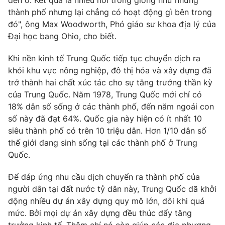
thành phố nhưng lại chẳng có hoạt động gì bên trong
Photo
Infographic
đó", ông Max Woodworth, Phó giáo sư khoa địa lý của
Đại học bang Ohio, cho biết.
Video
Shorts video
Khi nền kinh tế Trung Quốc tiếp tục chuyển dịch ra
khỏi khu vực nông nghiệp, đô thị hóa và xây dựng đã
VTV Money
VTV Thể thao
trở thành hai chất xúc tác cho sự tăng trưởng thần kỳ
của Trung Quốc. Năm 1978, Trung Quốc mới chỉ có
VTV Sức khoẻ
Bất động sản
18% dân số sống ở các thành phố, đến năm ngoái con
số này đã đạt 64%. Quốc gia này hiện có ít nhất 10
siêu thành phố có trên 10 triệu dân. Hơn 1/10 dân số
Thị trường 24h
Tấm lòng Việt
thế giới đang sinh sống tại các thành phố ở Trung
Quốc.
VTV4
Vươn mình bằng AI
Để đáp ứng nhu cầu dịch chuyển ra thành phố của
người dân tại đất nước tỷ dân này, Trung Quốc đã khởi
VTV9
VTV8
động nhiều dự án xây dựng quy mô lớn, đôi khi quá
mức. Bởi mọi dự án xây dựng đều thúc đẩy tăng
Liên hệ tòa soạn
English
trưởng kinh tế. Thậm chí nó còn giúp các địa phương