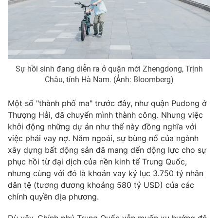
Email:
toasoan@vtv.vn
Liên hệ quảng cáo:
024-7300.7108
Sự hồi sinh đang diễn ra ở quận mới Zhengdong, Trịnh
Châu, tỉnh Hà Nam. (Ảnh: Bloomberg)
Một số "thành phố ma" trước đây, như quận Pudong ở
Thượng Hải, đã chuyển mình thành công. Nhưng việc
khởi động những dự án như thế này đồng nghĩa với
việc phải vay nợ. Năm ngoái, sự bùng nổ của ngành
xây dựng bất động sản đã mang đến động lực cho sự
® Cấm sao chép dưới mọi hình thức nếu không có sự chấp
phục hồi từ đại dịch của nền kinh tế Trung Quốc,
thuận bằng văn bản. Ghi rõ nguồn VTV.vn khi phát hành lại
thông tin từ website này.
nhưng cùng với đó là khoản vay kỷ lục 3.750 tỷ nhân
dân tệ (tương đương khoảng 580 tỷ USD) của các
chính quyền địa phương.