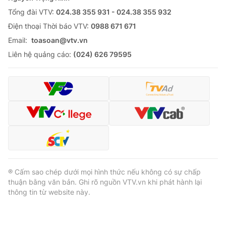
Tổng đài VTV:
024.38 355 931 - 024.38 355 932
Ðiện thoại Thời báo VTV:
0988 671 671
Email:
toasoan@vtv.vn
Liên hệ quảng cáo:
(024) 626 79595
® Cấm sao chép dưới mọi hình thức nếu không có sự chấp
thuận bằng văn bản. Ghi rõ nguồn VTV.vn khi phát hành lại
thông tin từ website này.