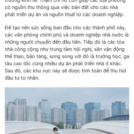
có nguồn thu thông qua việc bán đất cho các nhà
phát triển dự án và nguồn thuế từ các doanh nghiệp.
Để tạo nên sức sống ban đầu cho các thành phố này,
THỜI BÁO VTV
các văn phòng chính phủ và doanh nghiệp nhà nước là
những người chuyển đến đầu tiên. Tiếp đó là các tòa
Theo dõi báo trên
nhà công cộng như trung tâm hội nghị, sân vận động
thể thao, bảo tàng, song song với đó là trường học, ga
tàu cao tốc cùng nhiều dự án phát triển nhà ở khác.
Cơ quan chủ quản:
Đài Truyền hình Việt Nam
Sau đó, các khu vực này sẽ được tính toán để thu hút
Cơ quan báo chí:
Thời báo VTV
đầu tư tư nhân.
Giấy phép hoạt động báo in và báo điện tử số 483/GP-BTTTT
cấp ngày 29/12/2023
Tổng Biên tập:
Vũ Thanh Thủy
Phó Tổng Biên tập:
Nguyễn Thị Mỹ Hạnh, Phạm Quốc Thắng,
Nguyễn Trọng Ninh
Tổng đài VTV:
024.38 355 931 - 024.38 355 932
Ðiện thoại Thời báo VTV:
024.66 897 897