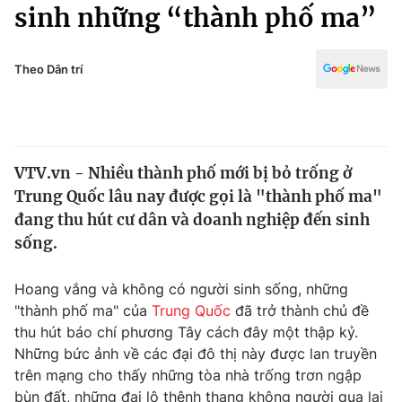
Chính trị
sinh những “thành phố ma”
Truyền hình
Văn hóa - Giải trí
Xã hội
Y tế
Theo Dân trí
Đời sống
Pháp luật
Công nghệ
Giáo dục
Y tế
VTV.vn - Nhiều thành phố mới bị bỏ trống ở
Trung Quốc lâu nay được gọi là "thành phố ma"
Thế giới
đang thu hút cư dân và doanh nghiệp đến sinh
sống.
Tin tức
Kinh tế
Thế giới đó đây
Hoang vắng và không có người sinh sống, những
Tài chính
"thành phố ma" của
Trung Quốc
đã trở thành chủ đề
Dữ liệu và đời sống
Câu chuyện quốc tế
thu hút báo chí phương Tây cách đây một thập kỷ.
Thị trường
Những bức ảnh về các đại đô thị này được lan truyền
Truyền hình
Góc doanh nghiệp
trên mạng cho thấy những tòa nhà trống trơn ngập
bùn đất, những đại lộ thênh thang không người qua lại