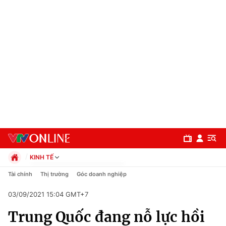
KINH TẾ
Chính trị
Tài chính
Thị trường
Góc doanh nghiệp
Xã hội
03/09/2021 15:04 GMT+7
Pháp luật
Chuyên mục
Kinh tế
Trung Quốc đang nỗ lực hồi
Thể thao