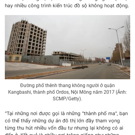
Phim VTV
hay nhiều công trình kiến trúc đồ sộ không hoạt động.
Giải trí
Hậu trường
Điện ảnh
Đời sống
Nhân vật
Âm nhạc
Du lịch
Khán giả
Giáo dục
Sao
Làm đẹp
Giải sao mai
Tuyển sinh
Công nghệ
Chất lượng cuộc sống
Học trực tuyến
Hitech Công nghệ tương lai
Giao lưu trực tuyến
Sản phẩm
Đường phố thênh thang không người ở quận
Kangbashi, thành phố Ordos, Nội Mông năm 2017 (Ảnh:
Lịch phát sóng
Thị trường
SCMP/Getty).
Tư vấn
"Tại những nơi được gọi là những "thành phố ma", bạn
Chuyên mục khác
có thể thấy những dự án đô thị lớn đầy tham vọng
Emagazine
Podcast
từng thu hút nhiều vốn đầu tư nhưng lại không có ai
đến ở. Kết quả là nhiều nơi trông giống như những