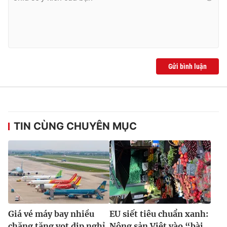
Gửi bình luận
TIN CÙNG CHUYÊN MỤC
Giá vé máy bay nhiều
EU siết tiêu chuẩn xanh:
chặng tăng vọt dịp nghỉ
Nông sản Việt vào “bài