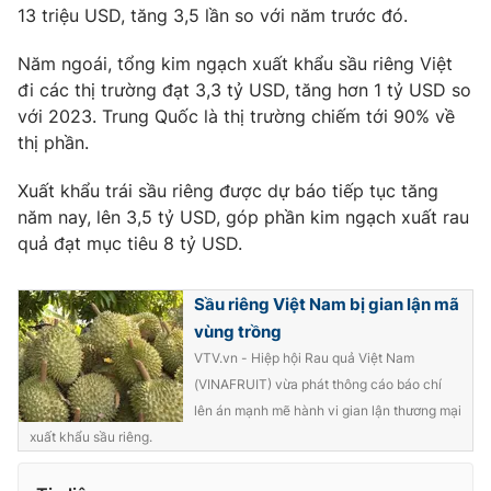
13 triệu USD, tăng 3,5 lần so với năm trước đó.
Photo
Infographic
Năm ngoái, tổng kim ngạch xuất khẩu sầu riêng Việt
đi các thị trường đạt 3,3 tỷ USD, tăng hơn 1 tỷ USD so
Video
Shorts video
với 2023. Trung Quốc là thị trường chiếm tới 90% về
thị phần.
VTV Money
VTV Thể thao
Xuất khẩu trái sầu riêng được dự báo tiếp tục tăng
năm nay, lên 3,5 tỷ USD, góp phần kim ngạch xuất rau
VTV Sức khoẻ
Bất động sản
quả đạt mục tiêu 8 tỷ USD.
Thị trường 24h
Tấm lòng Việt
Sầu riêng Việt Nam bị gian lận mã
vùng trồng
VTV4
Vươn mình bằng AI
VTV.vn - Hiệp hội Rau quả Việt Nam
(VINAFRUIT) vừa phát thông cáo báo chí
lên án mạnh mẽ hành vi gian lận thương mại
VTV9
VTV8
xuất khẩu sầu riêng.
Liên hệ tòa soạn
English