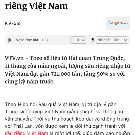
Chính trị
riêng Việt Nam
Truyền hình
Văn hóa - Giải trí
Xã hội
Y tế
P.V (t/h)
Đời sống
Pháp luật
Công nghệ
Nghe đọc bài
1:27
Giáo dục
Y tế
VTV.vn - Theo số liệu từ Hải quan Trung Quốc,
11 tháng của năm ngoái, lượng sầu riêng nhập từ
Thế giới
Việt Nam đạt gần 721.000 tấn, tăng 50% so với
cùng kỳ năm trước.
Tin tức
Kinh tế
Thế giới đó đây
Tài chính
Theo Hiệp hội Rau quả Việt Nam, vị trí địa lý gần
Dữ liệu và đời sống
Câu chuyện quốc tế
Trung Quốc giúp Việt Nam giảm chi phí và thời gian
Thị trường
vận chuyển. Thời vụ thu hoạch kéo dài và không trùng
Truyền hình
Góc doanh nghiệp
với Thái Lan, vốn được xem là đối thủ cạnh tranh với
sầu riêng Việt Nam
là một lợi thế, giúp đảm bảo nguồn