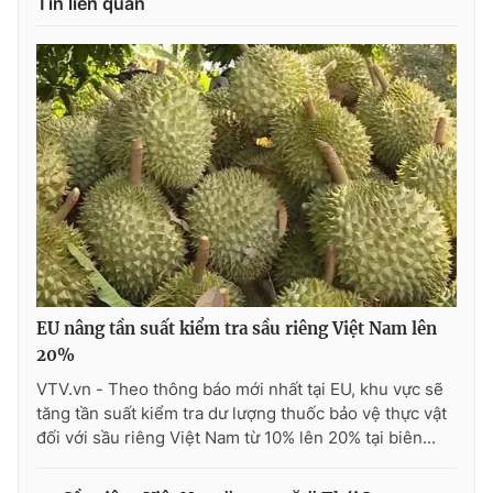
Tin liên quan
THỜI BÁO VTV
Theo dõi báo trên
Cơ quan chủ quản:
Đài Truyền hình Việt Nam
Cơ quan báo chí:
Thời báo VTV
EU nâng tần suất kiểm tra sầu riêng Việt Nam lên
Giấy phép hoạt động báo in và báo điện tử số 483/GP-BTTTT
20%
cấp ngày 29/12/2023
VTV.vn - Theo thông báo mới nhất tại EU, khu vực sẽ
Tổng Biên tập:
Vũ Thanh Thủy
tăng tần suất kiểm tra dư lượng thuốc bảo vệ thực vật
Phó Tổng Biên tập:
Nguyễn Thị Mỹ Hạnh, Phạm Quốc Thắng,
đối với sầu riêng Việt Nam từ 10% lên 20% tại biên...
Nguyễn Trọng Ninh
Tổng đài VTV:
024.38 355 931 - 024.38 355 932