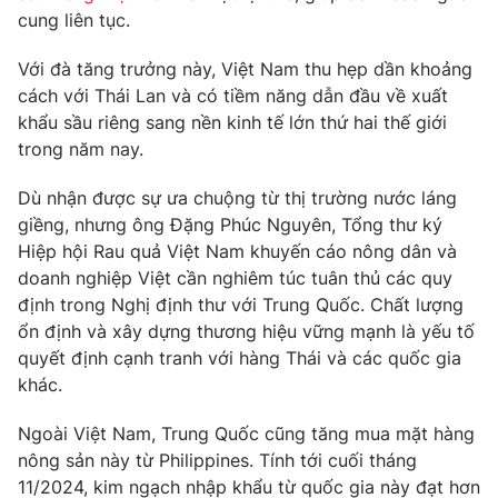
Phim VTV
cung liên tục.
Giải trí
Hậu trường
Với đà tăng trưởng này, Việt Nam thu hẹp dần khoảng
Điện ảnh
Đời sống
Nhân vật
cách với Thái Lan và có tiềm năng dẫn đầu về xuất
Âm nhạc
khẩu sầu riêng sang nền kinh tế lớn thứ hai thế giới
Du lịch
Khán giả
trong năm nay.
Giáo dục
Sao
Làm đẹp
Giải sao mai
Dù nhận được sự ưa chuộng từ thị trường nước láng
Tuyển sinh
Công nghệ
Chất lượng cuộc sống
giềng, nhưng ông Đặng Phúc Nguyên, Tổng thư ký
Học trực tuyến
Hiệp hội Rau quả Việt Nam khuyến cáo nông dân và
Hitech Công nghệ tương lai
doanh nghiệp Việt cần nghiêm túc tuân thủ các quy
Giao lưu trực tuyến
định trong Nghị định thư với Trung Quốc. Chất lượng
Sản phẩm
ổn định và xây dựng thương hiệu vững mạnh là yếu tố
Lịch phát sóng
Thị trường
quyết định cạnh tranh với hàng Thái và các quốc gia
khác.
Tư vấn
Chuyên mục khác
Ngoài Việt Nam, Trung Quốc cũng tăng mua mặt hàng
nông sản này từ Philippines. Tính tới cuối tháng
Emagazine
Podcast
11/2024, kim ngạch nhập khẩu từ quốc gia này đạt hơn