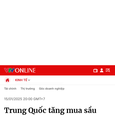
KINH TẾ
Chính trị
Tài chính
Thị trường
Góc doanh nghiệp
Xã hội
15/01/2025 20:00 GMT+7
Pháp luật
Chuyên mục
Kinh tế
Trung Quốc tăng mua sầu
Thể thao